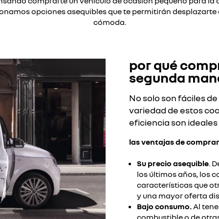
nsando comprarte un vehículo de ocasión pequeño para la 
onamos opciones asequibles que te permitirán desplazarte
cómoda.​
por qué comp
segunda mano
No solo son fáciles d
variedad de estos coc
eficiencia son ideales
las ventajas de compra
Su precio asequible
. 
los últimos años, los
características que o
y una mayor oferta disp
Bajo consumo.
Al ten
combustible o de otra