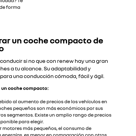
ciudad? Te
 de forma
rar un coche compacto de
​
e conducir si no que con renew hay una gran
hes a tu alcance. Su adaptabilidad y
 para una conducción cómoda, fácil y ágil.​
r un coche compacto:​
Debido al aumento de precios de los vehículos en
 coches pequeños son más económicos por sus
tros segmentos. Existe un amplio rango de precios
onible para elegir.​
er motores más pequeños, el consumo de
s energías es menor en comparación con otros