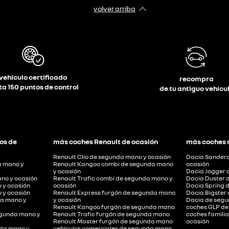
volver arriba
vehículo certificado
recompra
ta 150 puntos de control
de tu antiguo vehícu
os de
más coches Renault de ocasión
más coches 
Renault Clio de segunda mano y ocasión
Dacia Sandero
a mano y
Renault Kangoo combi de segunda mano
ocasión
y ocasión
Dacia Jogger 
no y ocasión
Renault Trafic combi de segunda mano y
Dacia Duster 
 y ocasión
ocasión
Dacia Spring 
 y ocasión
Renault Express furgón de segunda mano
Dacia Bigster
a mano y
y ocasión
Dacia de segu
Renault Kangoo furgón de segunda mano
coches GLP de
segunda mano y
Renault Trafic furgón de segunda mano
coches famili
Renault Master furgón de segunda mano
ocasión
nda mano y
vehículos comerciales de segunda mano