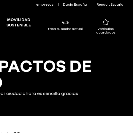
empresas
Dacia España
Renault España
MOVILIDAD
SOSTENIBLE
tasa tu coche actual
vehículos
guardados
PACTOS DE
​
r ciudad ahora es sencillo gracias