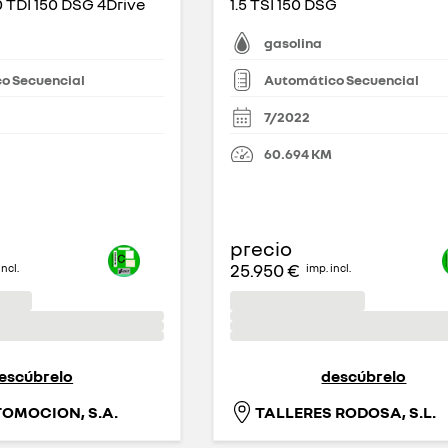
 TDI 150 DSG 4Drive
1.5 TSI 150 DSG
gasolina
o Secuencial
Automático Secuencial
7/2022
M
60.694
KM
precio
25.950 €
incl.
imp. incl.
escúbrelo
descúbrelo
OMOCION, S.A.
TALLERES RODOSA, S.L.