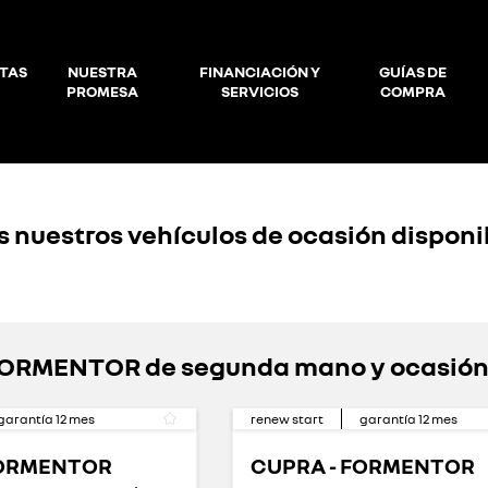
TAS
NUESTRA
FINANCIACIÓN Y
GUÍAS DE
PROMESA
SERVICIOS
COMPRA
 nuestros vehículos de ocasión disponib
ORMENTOR de segunda mano y ocasió
garantía
12
mes
renew start
garantía
12
mes
FORMENTOR
CUPRA - FORMENTOR