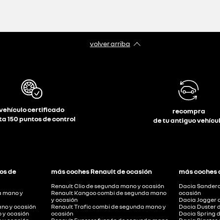
volver arriba
vehículo certificado
recompra
ta 150 puntos de control
de tu antiguo vehícu
os de
más coches Renault de ocasión
más coches 
Renault Clio de segunda mano y ocasión
Dacia Sandero
a mano y
Renault Kangoo combi de segunda mano
ocasión
y ocasión
Dacia Jogger 
no y ocasión
Renault Trafic combi de segunda mano y
Dacia Duster 
 y ocasión
ocasión
Dacia Spring 