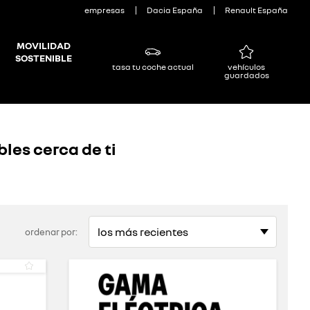
empresas
Dacia España
Renault España
MOVILIDAD
SOSTENIBLE
tasa tu coche actual
vehículos
guardados
les cerca de ti
n
ordenar por: