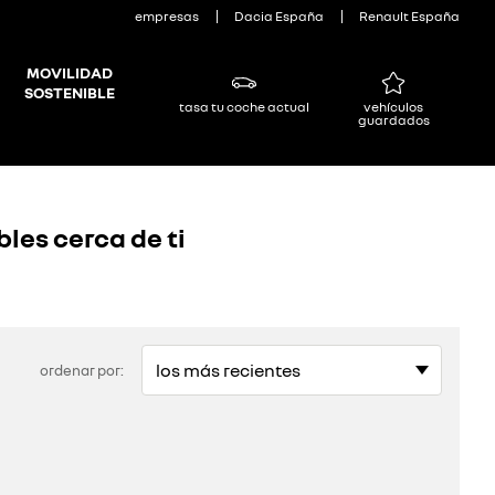
empresas
Dacia España
Renault España
MOVILIDAD
SOSTENIBLE
tasa tu coche actual
vehículos
guardados
les cerca de ti
ordenar por: