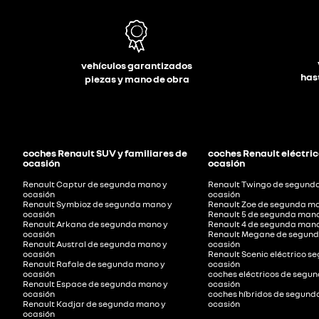
asientos calefactables
(
0
)
crossover
(
0
)
(
0
)
número de meses
híbrido
asistente de aparcamiento
(
0
)
modelo
(
0
)
24
36
48
60
72
84
control de crucero y/o limitador de
vehículos garantizados
velocidad
(
0
)
96
108
120
has
etiqueta ambiental
piezas y mano de obra
combi
comercial
detección ángulo muerto
(
0
)
(
0
)
(
0
)
garantía
0 emisiones
(
0
)
2008
(
1
)
faros led / xenón
(
0
)
ECO
(
0
)
208
(
1
)
fijaciones ISOFIX
(
0
)
coches Renault SUV y familiares de
coches Renault eléctric
ocasión
ocasión
C
renew electric
renew gold
(
0
)
3008
(
3
)
interiores de cuero
(
familiar
0
)
(
0
)
(
0
)
Renault Captur de segunda mano y
Renault Twingo de segund
(
0
)
B
(
0
)
308
ocasión
ocasión
(
1
)
Renault Symbioz de segunda mano y
Renault Zoe de segunda ma
llantas de aleación
(
0
)
ocasión
Renault 5 de segunda mano
5008
(
1
)
Renault Arkana de segunda mano y
Renault 4 de segunda mano
color
techo descapotable / panorámico
renew start
ocasión
Renault Megane de segund
Renault Austral de segunda mano y
ocasión
(
0
)
(
0
)
PARTNER FURGÓN
(
3
)
ocasión
Renault Scenic eléctrico 
Renault Rafale de segunda mano y
ocasión
ocasión
coches eléctricos de segu
número de plazas
RIFTER
(
3
)
Renault Espace de segunda mano y
ocasión
duración (meses)
ocasión
coches híbridos de segund
Renault Kadjar de segunda mano y
ocasión
0
2
ocasión
12
13
14
15
16
17