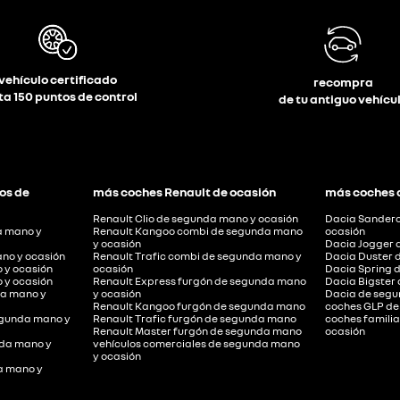
vehículo certificado
recompra
ta 150 puntos de control
de tu antiguo vehícu
os de
más coches Renault de ocasión
más coches 
Renault Clio de segunda mano y ocasión
Dacia Sandero
a mano y
Renault Kangoo combi de segunda mano
ocasión
y ocasión
Dacia Jogger 
no y ocasión
Renault Trafic combi de segunda mano y
Dacia Duster 
 y ocasión
ocasión
Dacia Spring 
 y ocasión
Renault Express furgón de segunda mano
Dacia Bigster
a mano y
y ocasión
Dacia de segu
Renault Kangoo furgón de segunda mano
coches GLP de
segunda mano y
Renault Trafic furgón de segunda mano
coches famili
Renault Master furgón de segunda mano
ocasión
nda mano y
vehículos comerciales de segunda mano
y ocasión
a mano y