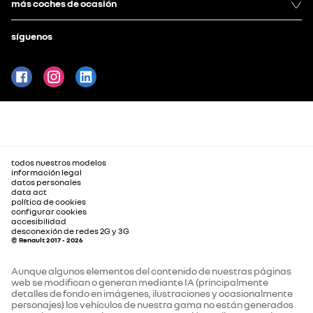
más coches de ocasión
síguenos
todos nuestros modelos
información legal
datos personales
data act
política de cookies
configurar cookies
accesibilidad
desconexión de redes 2G y 3G
© Renault 2017 - 2026
Aunque algunos elementos del contenido de nuestras páginas
web se modifican o generan mediante IA (principalmente
detalles de fondo en imágenes, ilustraciones y ocasionalmente
personajes) los vehículos de nuestra gama no están generados