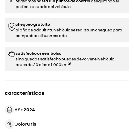
revisamos
hasta 150 puntos de control
asegurando el
perfecto estado del vehículo
chequeo gratuito
al año de adquirir tu vehículo se realiza un chequeo para
comprobar el buen estado​​
satisfecho o reembolso
si no quedas satisfecho puedes devolver el vehículo
antes de 30 días o 1.000km⁽²⁾
características
Año
2024
Color
gris