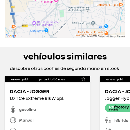
vehículos similares
descubre otros coches de segunda mano en stock
renew gold
garantía
36
mes
renew gold
DACIA - JOGGER
DACIA - 
1.0 TCe Extreme 81kW 5pl.
gasolina
Manual
híbrido