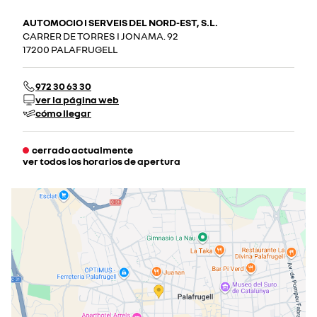
AUTOMOCIO I SERVEIS DEL NORD-EST, S.L.
CARRER DE TORRES I JONAMA. 92
17200 PALAFRUGELL
972 30 63 30
ver la página web
cómo llegar
cerrado actualmente
ver todos los horarios de apertura
lunes
09:00 - 13:00
15:00 - 20:00
martes
09:00 - 13:00
15:00 - 20:00
miércoles
09:00 - 13:00
15:00 - 20:00
jueves
09:00 - 13:00
15:00 - 20:00
viernes
09:00 - 13:00
15:00 - 20:00
sábado
10:00 - 13:00
cerrado actualmente
domingo
cerrado actualmente