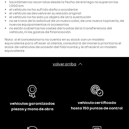
los kilómetros recorridos desde la fecha de entrega no superan los
1.000 km
el vehículo no ha sufrido daño o accidente
el vehículo se devuelve en su estado original
el vehículo no ha sido ya objeto de otra sustitución
no se trata de la solicitud de un nuevo color, de una nueva tapicería, de
nuevos equipamientos ni accesorios
no están cubiertos los costes derivados de la transferencia del
vehículo, ni los gastos de financiación.
Nota: si el concesionario no cuenta en su stock con un modelo
equivalente para ofrecer al cliente, consultará de manera prioritaria el
stock de vehículos de ocasión del fabricante y le ofrecerá un modelo
equivalente
volver arriba
vehículo certificado
vehículos garantizados
hasta 150 puntos de control
piezas y mano de obra