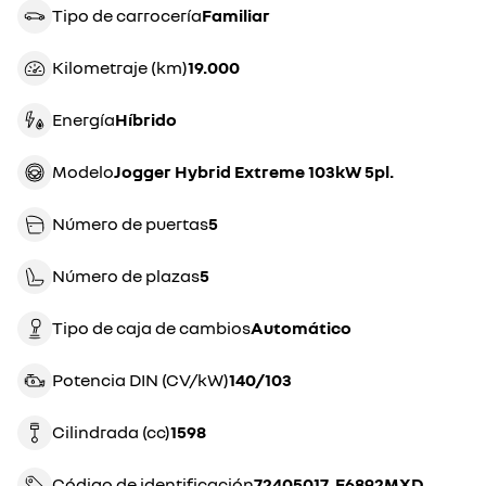
Tipo de carrocería
familiar
Kilometraje (km)
19.000
Energía
híbrido
Modelo
Jogger Hybrid Extreme 103kW 5pl.
Número de puertas
5
Número de plazas
5
Tipo de caja de cambios
automático
Potencia DIN (CV/kW)
140/103
Cilindrada (cc)
1598
Código de identificación
72405017_E6892MXD