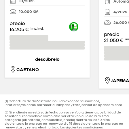
10/2025
Automá
10.000
KM
4/2025
26.000
precio
16.205 €
imp. incl.
precio
21.050 €
imp
descúbrelo
CAETANO
(1) Cobertura de daños: todo incluido excepto neumáticos,
interiores/asientos, carrocería, lámpara / faro, sensor de aparcamiento.‌
(2) Si el cliente no está satisfecho con su vehículo, tiene la posibilidad de
solicitar el reembolso o cambiarlo por otro vehículo de la misma
categoría (cilindrada, combustible, precio) dentro de los 30 días
siguientes a la entrega en renew gold y 15 días siguientes a la entrega en
renew start y renew electric, bajo las siguientes condiciones: