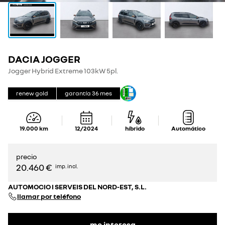
DACIA JOGGER
Jogger Hybrid Extreme 103kW 5pl.
renew gold
garantía
36
mes
19.000
km
12/2024
híbrido
Automático
precio
20.460 €
imp. incl.
AUTOMOCIO I SERVEIS DEL NORD-EST, S.L.
llamar por teléfono
me interesa