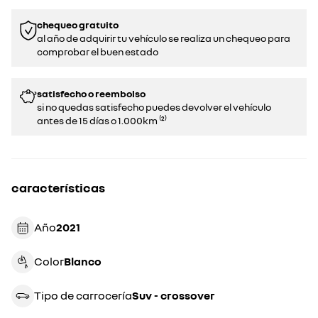
chequeo gratuito
al año de adquirir tu vehículo se realiza un chequeo para
comprobar el buen estado​​
satisfecho o reembolso
si no quedas satisfecho puedes devolver el vehículo
antes de 15 días o 1.000km ⁽²⁾
características
Año
2021
Color
blanco
Tipo de carrocería
suv - crossover