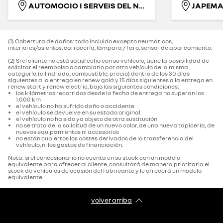
AUTOMOCIO I SERVEIS DEL NORD-EST. S.L.
(1) Cobertura de daños: todo incluido excepto neumáticos,
interiores/asientos, carrocería, lámpara / faro, sensor de aparcamiento.‌
(2) Si el cliente no está satisfecho con su vehículo, tiene la posibilidad de
solicitar el reembolso o cambiarlo por otro vehículo de la misma
categoría (cilindrada, combustible, precio) dentro de los 30 días
siguientes a la entrega en renew gold y 15 días siguientes a la entrega en
renew start y renew electric, bajo las siguientes condiciones:
los kilómetros recorridos desde la fecha de entrega no superan los
1.000 km
el vehículo no ha sufrido daño o accidente
el vehículo se devuelve en su estado original
el vehículo no ha sido ya objeto de otra sustitución
no se trata de la solicitud de un nuevo color, de una nueva tapicería, de
nuevos equipamientos ni accesorios
no están cubiertos los costes derivados de la transferencia del
vehículo, ni los gastos de financiación.
Nota: si el concesionario no cuenta en su stock con un modelo
equivalente para ofrecer al cliente, consultará de manera prioritaria el
stock de vehículos de ocasión del fabricante y le ofrecerá un modelo
equivalente
volver arriba