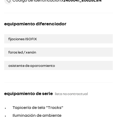
Código de identificación
72405041_E0626LSN
equipamiento diferenciador
fijaciones ISOFIX
faros led / xenón
asistente de aparcamiento
equipamiento de serie
lista no contractual
Tapicería de tela "Tracks"
Iluminación de ambiente