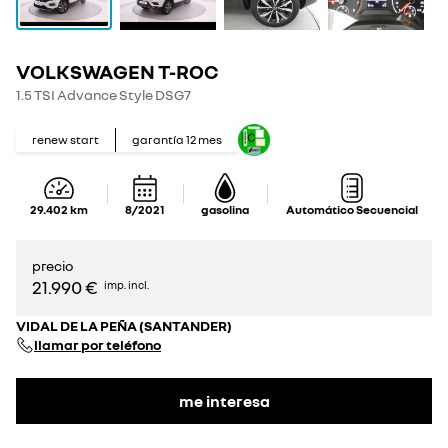
VOLKSWAGEN T-ROC
1.5 TSI Advance Style DSG7
renew start
garantía
12
mes
29.402
km
8/2021
gasolina
Automático Secuencial
precio
21.990 €
imp. incl.
VIDAL DE LA PEÑA (SANTANDER)
llamar por teléfono
me interesa