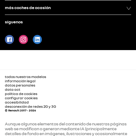
más coches de ocasión
síguenos
todos nuestros modelos
información legal
datos personales
data act
política de cookies
configurar cookies
accesibilidad
desconexión de redes 2G y 3G
© Renault 2017 - 2026
Aunque algunos elementos del contenido de nuestras páginas
web se modifican o generan mediante IA (principalmente
detalles de fondo en imágenes, ilustraciones y ocasionalmente