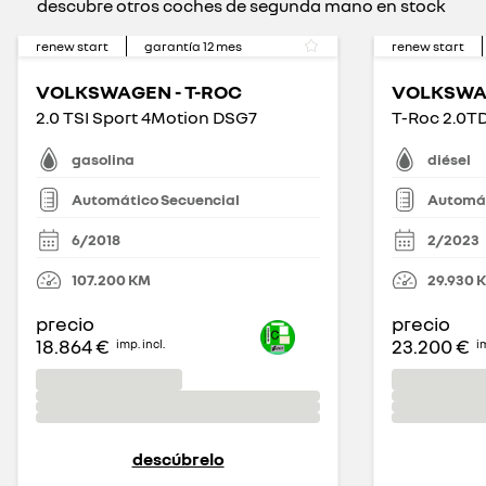
descubre otros coches de segunda mano en stock
renew start
garantía
12
mes
renew start
VOLKSWAGEN - T-ROC
VOLKSWAG
2.0 TSI Sport 4Motion DSG7
T-Roc 2.0TD
gasolina
diésel
Automático Secuencial
Automát
6/2018
2/2023
107.200
KM
29.930
precio
precio
18.864 €
23.200 €
imp. incl.
im
descúbrelo