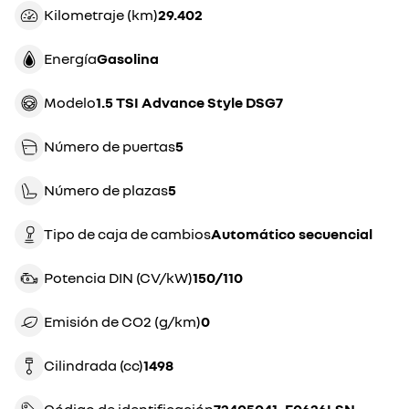
Kilometraje (km)
29.402
Energía
gasolina
Modelo
1.5 TSI Advance Style DSG7
Número de puertas
5
Número de plazas
5
Tipo de caja de cambios
automático secuencial
Potencia DIN (CV/kW)
150/110
Emisión de CO2 (g/km)
0
Cilindrada (cc)
1498