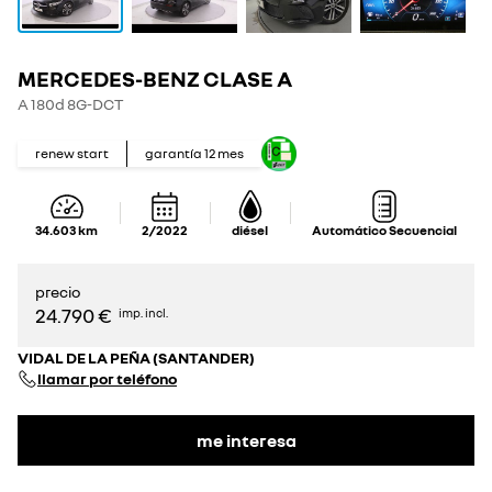
MERCEDES-BENZ CLASE A
A 180d 8G-DCT
renew start
garantía
12
mes
34.603
km
2/2022
diésel
Automático Secuencial
precio
24.790 €
imp. incl.
VIDAL DE LA PEÑA (SANTANDER)
llamar por teléfono
me interesa