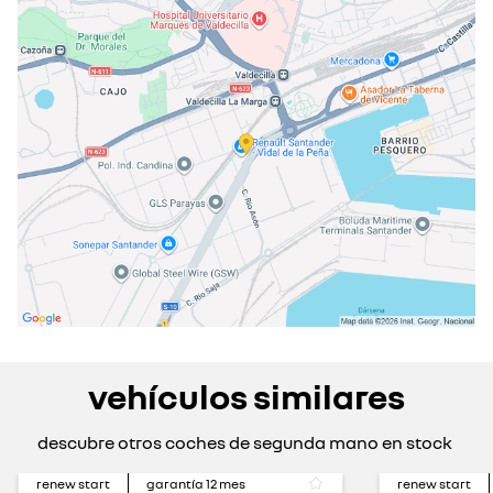
miércoles
09:30 - 13:00
16:00 - 20:00
jueves
09:30 - 13:00
16:00 - 20:00
viernes
09:30 - 13:00
16:00 - 20:00
sábado
10:00 - 13:00
cerrado actualmente
cerrado el 15 ago 2026
domingo
cerrado actualmente
vehículos similares
descubre otros coches de segunda mano en stock
renew start
garantía
12
mes
renew start