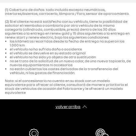
(1) Cobertura de daños: todo incluido excepto neumáticos,
interiores/asientos, carrocería, lámpara / faro, sensor de aparcamiento.‌
(2) Si el cliente no está satisfecho con su vehículo, tiene la posibilidad de
solicitar el reembolso o cambiarlo por otro vehículo de la misma
categoría (cilindrada, combustible, precio) dentro de los 30 días
siguientes a la entrega en renew gold y 15 días siguientes a la entrega en
renew start y renew electric, bajo las siguientes condiciones:
los kilómetros recorridos desde la fecha de entrega no superan los
1.000 km
el vehículo no ha sufrido daño o accidente
el vehículo se devuelve en su estado original
el vehículo no ha sido ya objeto de otra sustitución
no se trata de la solicitud de un nuevo color, de una nueva tapicería, de
nuevos equipamientos ni accesorios
no están cubiertos los costes derivados de la transferencia del
vehículo, ni los gastos de financiación.
Nota: si el concesionario no cuenta en su stock con un modelo
equivalente para ofrecer al cliente, consultará de manera prioritaria el
stock de vehículos de ocasión del fabricante y le ofrecerá un modelo
equivalente
volver arriba