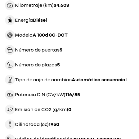
Kilometraje (km)
34.603
Energía
diésel
Modelo
A 180d 8G-DCT
Número de puertas
5
Número de plazas
5
Tipo de caja de cambios
automático secuencial
Potencia DIN (CV/kW)
116/85
Emisión de CO2 (g/km)
0
Cilindrada (cc)
1950