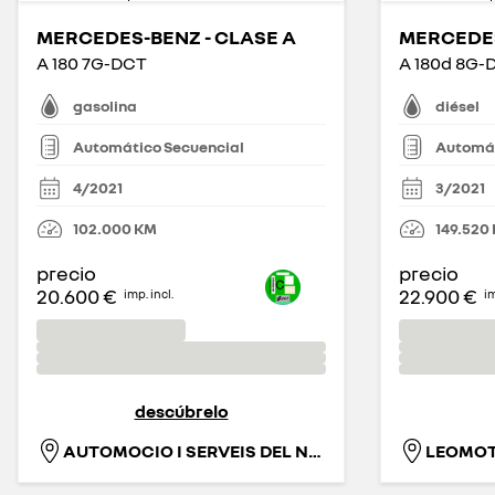
MERCEDES-BENZ - CLASE A
MERCEDES
A 180 7G-DCT
A 180d 8G-
gasolina
diésel
Automático Secuencial
Automát
4/2021
3/2021
102.000
KM
149.520
precio
precio
20.600 €
22.900 €
imp. incl.
im
descúbrelo
AUTOMOCIO I SERVEIS DEL NORD-EST, S.L.
LEOMOTO