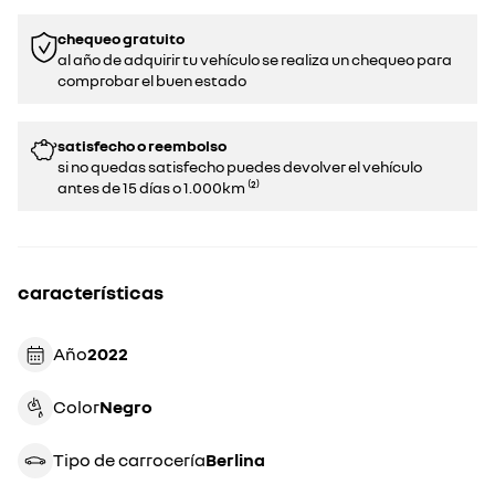
chequeo gratuito
al año de adquirir tu vehículo se realiza un chequeo para
comprobar el buen estado​​
satisfecho o reembolso
si no quedas satisfecho puedes devolver el vehículo
antes de 15 días o 1.000km ⁽²⁾
características
Año
2022
Color
negro
Tipo de carrocería
berlina