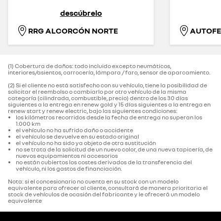
descúbrelo
RRG ALCORCÓN NORTE
AUTOFER
(1) Cobertura de daños: todo incluido excepto neumáticos,
interiores/asientos, carrocería, lámpara / faro, sensor de aparcamiento.‌
(2) Si el cliente no está satisfecho con su vehículo, tiene la posibilidad de
solicitar el reembolso o cambiarlo por otro vehículo de la misma
categoría (cilindrada, combustible, precio) dentro de los 30 días
siguientes a la entrega en renew gold y 15 días siguientes a la entrega en
renew start y renew electric, bajo las siguientes condiciones:
los kilómetros recorridos desde la fecha de entrega no superan los
1.000 km
el vehículo no ha sufrido daño o accidente
el vehículo se devuelve en su estado original
el vehículo no ha sido ya objeto de otra sustitución
no se trata de la solicitud de un nuevo color, de una nueva tapicería, de
nuevos equipamientos ni accesorios
no están cubiertos los costes derivados de la transferencia del
vehículo, ni los gastos de financiación.
Nota: si el concesionario no cuenta en su stock con un modelo
equivalente para ofrecer al cliente, consultará de manera prioritaria el
stock de vehículos de ocasión del fabricante y le ofrecerá un modelo
equivalente