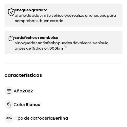
chequeo gratuito
al año de adquirir tu vehículo se realiza un chequeo para
comprobar el buen estado​​
satisfecho o reembolso
si no quedas satisfecho puedes devolver el vehículo
antes de 15 días o 1.000km ⁽²⁾
características
Año
2022
Color
blanco
Tipo de carrocería
berlina