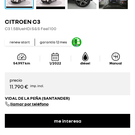
CITROEN C3
C3 1.5BlueHDi S&S Feel 100
renew start
garantía
12
mes
54.997
km
1/2022
diésel
Manual
precio
11.790 €
imp. incl.
VIDAL DE LA PEÑA (SANTANDER)
llamar por teléfono
me interesa