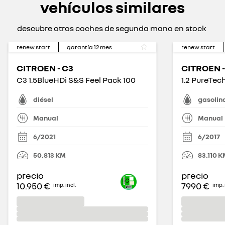
vehículos similares
descubre otros coches de segunda mano en stock
renew start
garantía
12
mes
renew start
CITROEN - C3
CITROEN -
C3 1.5BlueHDi S&S Feel Pack 100
1.2 PureTec
diésel
gasolin
Manual
Manual
6/2021
6/2017
50.813
KM
83.110
K
precio
precio
10.950 €
7990 €
imp. incl.
imp. 