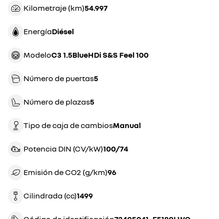
Kilometraje (km)
54.997
Energía
diésel
Modelo
C3 1.5BlueHDi S&S Feel 100
Número de puertas
5
Número de plazas
5
Tipo de caja de cambios
manual
Potencia DIN (CV/kW)
100/74
Emisión de CO2 (g/km)
96
Cilindrada (cc)
1499