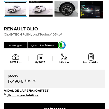
RENAULT CLIO
Clio E-TECH Full Hybrid Techno 105kW
renew gold
garantía
24
mes
8472
km
8/2025
híbrido
Automático
precio
17.490 €
imp. incl.
VIDAL DE LA PEÑA,(CARTES)
llamar por teléfono
me interesa