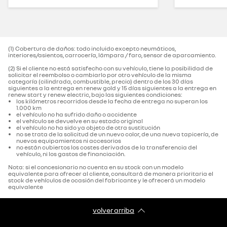
(1) Cobertura de daños: todo incluido excepto neumáticos,
interiores/asientos, carrocería, lámpara / faro, sensor de aparcamiento.‌
(2) Si el cliente no está satisfecho con su vehículo, tiene la posibilidad de
solicitar el reembolso o cambiarlo por otro vehículo de la misma
categoría (cilindrada, combustible, precio) dentro de los 30 días
siguientes a la entrega en renew gold y 15 días siguientes a la entrega en
renew start y renew electric, bajo las siguientes condiciones:
los kilómetros recorridos desde la fecha de entrega no superan los
1.000 km
el vehículo no ha sufrido daño o accidente
el vehículo se devuelve en su estado original
el vehículo no ha sido ya objeto de otra sustitución
no se trata de la solicitud de un nuevo color, de una nueva tapicería, de
nuevos equipamientos ni accesorios
no están cubiertos los costes derivados de la transferencia del
vehículo, ni los gastos de financiación.
Nota: si el concesionario no cuenta en su stock con un modelo
equivalente para ofrecer al cliente, consultará de manera prioritaria el
stock de vehículos de ocasión del fabricante y le ofrecerá un modelo
equivalente
volver arriba