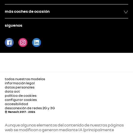
más coches de ocasión
síguenos
todos nuestros modelos
información legal
datos personales
data act
política de cookies
configurar cookies
accesibilidad
desconexión de redes 2G y 3G
© Renault 2017 - 2026
Aunque algunos elementos del contenido de nuestras páginas
web se modifican o generan mediante IA (principalmente