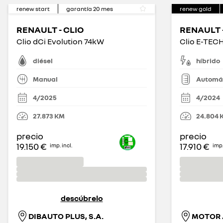
renew start
garantía
20
mes
renew gold
RENAULT - CLIO
RENAULT -
Clio dCi Evolution 74kW
diésel
híbrido
Manual
Automá
4/2025
4/2024
27.873
KM
24.804
precio
precio
19.150 €
17.910 €
imp. incl.
imp.
descúbrelo
DIBAUTO PLUS, S.A.
MOTOR A