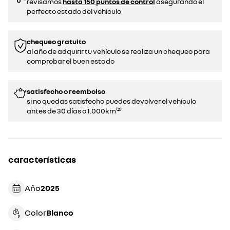
revisamos
hasta 150 puntos de control
asegurando el
perfecto estado del vehículo
chequeo gratuito
al año de adquirir tu vehículo se realiza un chequeo para
comprobar el buen estado​​
satisfecho o reembolso
si no quedas satisfecho puedes devolver el vehículo
antes de 30 días o 1.000km⁽²⁾
características
Año
2025
Color
blanco