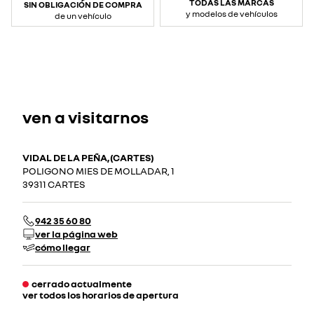
TODAS LAS MARCAS
SIN OBLIGACIÓN DE COMPRA
y modelos de vehículos
de un vehículo
ven a visitarnos
VIDAL DE LA PEÑA,(CARTES)
POLIGONO MIES DE MOLLADAR, 1
39311 CARTES
942 35 60 80
ver la página web
cómo llegar
cerrado actualmente
ver todos los horarios de apertura
lunes
09:30 - 13:00
16:00 - 20:00