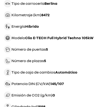
Tipo de carrocería
berlina
Kilometraje (km)
8472
Energía
híbrido
Modelo
Clio E-TECH Full Hybrid Techno 105kW
Número de puertas
5
Número de plazas
5
Tipo de caja de cambios
automático
Potencia DIN (CV/kW)
145/107
Emisión de CO2 (g/km)
0
Cilindrada (cc)
1598