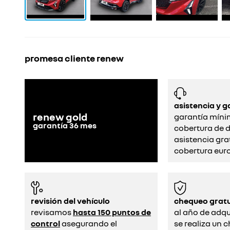
promesa cliente renew
asistencia y g
renew gold
garantía míni
garantía
36
mes
cobertura de d
asistencia gra
cobertura eur
revisión del vehículo
chequeo gratu
revisamos
hasta 150 puntos de
al año de adqui
control
asegurando el
se realiza un 