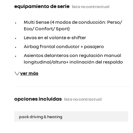
equipamiento de serie
lista no contractual
Multi Sense (4 modos de conducción: Perso/
Eco/ Confort/ Sport)
Levas en el volante e-shifter
Airbag frontal conductor + pasajero
Asientos delanteros con regulación manual
longitudinal/altura+ inclinación del respaldo
ver más
opciones incluidas
lista no contractual
pack driving & heating