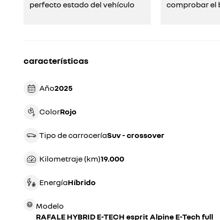
perfecto estado del vehículo
comprobar el b
características
Año
2025
Color
rojo
Tipo de carrocería
suv - crossover
Kilometraje (km)
19.000
Energía
híbrido
Modelo
RAFALE HYBRID E-TECH esprit Alpine E-Tech full