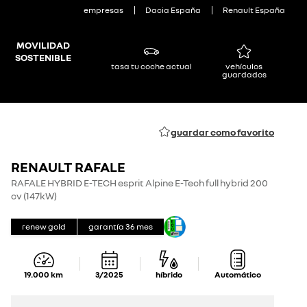
empresas
Dacia España
Renault España
MOVILIDAD
SOSTENIBLE
tasa tu coche actual
vehículos
guardados
guardar como favorito
RENAULT RAFALE
RAFALE HYBRID E-TECH esprit Alpine E-Tech full hybrid 200
cv (147kW)
renew gold
garantía
36
mes
19.000
km
3/2025
híbrido
Automático