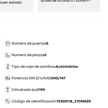
antes de 30 días o 1.000km⁽²⁾
uen estado​​
Número de puertas
5
Número de plazas
5
Tipo de caja de cambios
automático
Potencia DIN (CV/kW)
200/147
Cilindrada (cc)
1199
Código de identificación
72405118_2705MZS