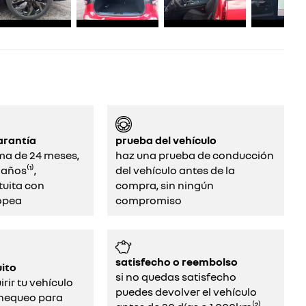
arantía
prueba del vehículo
ma de 24 meses,
haz una prueba de conducción
años⁽¹⁾,
del vehículo antes de la
tuita con
compra, sin ningún
opea
compromiso
satisfecho o reembolso
ito
si no quedas satisfecho
rir tu vehículo
puedes devolver el vehículo
chequeo para