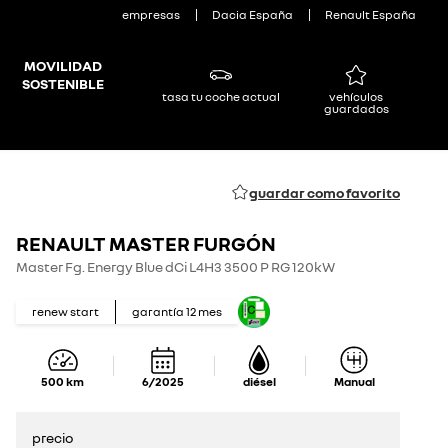
empresas
Dacia España
Renault España
MOVILIDAD
SOSTENIBLE
tasa tu coche actual
vehículos
guardados
guardar como favorito
RENAULT MASTER FURGÓN
Master Fg. Energy Blue dCi L4H3 3500 P RG 120kW
renew start
garantía
12
mes
500
km
6/2025
diésel
Manual
precio