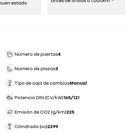
antes de 15 días o 1.000km ⁽²⁾
uen estado​​
Número de puertas
4
Número de plazas
3
Tipo de caja de cambios
manual
Potencia DIN (CV/kW)
165/121
Emisión de CO2 (g/km)
225
Cilindrada (cc)
2299