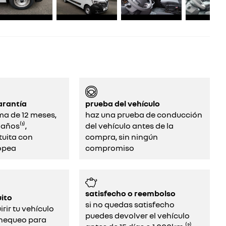
arantía
prueba del vehículo
ma de 12 meses,
haz una prueba de conducción
años⁽¹⁾,
del vehículo antes de la
tuita con
compra, sin ningún
opea
compromiso‌
satisfecho o reembolso
ito
si no quedas satisfecho
rir tu vehículo
puedes devolver el vehículo
chequeo para