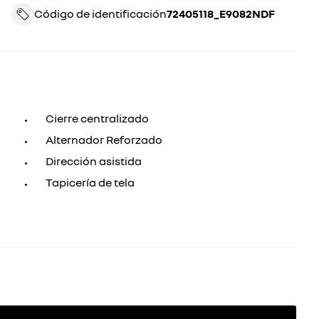
Código de identificación
72405118_E9082NDF
Cierre centralizado
Alternador Reforzado
Dirección asistida
Tapicería de tela