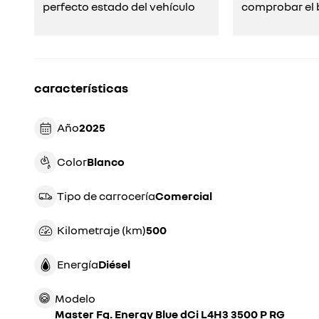
perfecto estado del vehículo
comprobar el b
características
Año
2025
Color
blanco
Tipo de carrocería
comercial
Kilometraje (km)
500
Energía
diésel
Modelo
Master Fg. Energy Blue dCi L4H3 3500 P RG