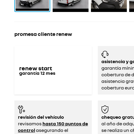
promesa cliente renew
asistencia y g
renew start
garantía míni
garantía
12
mes
cobertura de d
asistencia gra
cobertura eur
revisión del vehículo
chequeo gratu
revisamos
hasta 150 puntos de
al año de adqui
control
asegurando el
se realiza un 