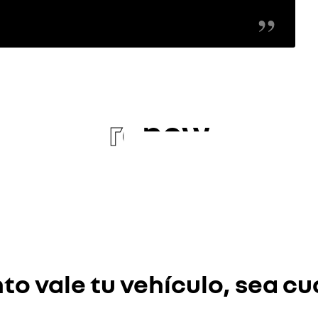
re
new
o vale tu vehículo, sea cu