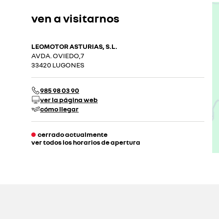
ven a visitarnos
LEOMOTOR ASTURIAS, S.L.
AVDA. OVIEDO,7
33420 LUGONES
985 98 03 90
ver la página web
cómo llegar
cerrado actualmente
ver todos los horarios de apertura
lunes
09:00 - 13:30
15:30 - 20:00
martes
09:00 - 13:30
15:30 - 20:00
miércoles
09:00 - 13:30
15:30 - 20:00
jueves
09:00 - 13:30
15:30 - 20:00
viernes
09:00 - 13:30
15:30 - 20:00
sábado
10:00 - 13:00
cerrado actualmente
domingo
cerrado actualmente