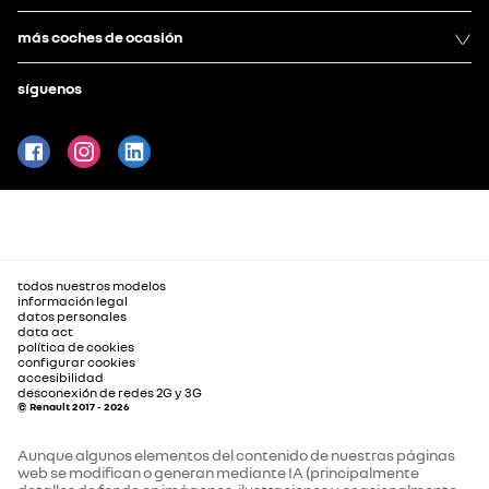
más coches de ocasión
síguenos
todos nuestros modelos
información legal
datos personales
data act
política de cookies
configurar cookies
accesibilidad
desconexión de redes 2G y 3G
© Renault 2017 - 2026
Aunque algunos elementos del contenido de nuestras páginas
web se modifican o generan mediante IA (principalmente