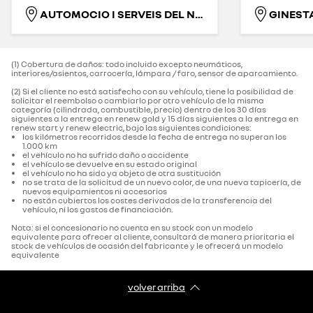
AUTOMOCIO I SERVEIS DEL NORD-EST, S.L.
(1) Cobertura de daños: todo incluido excepto neumáticos,
interiores/asientos, carrocería, lámpara / faro, sensor de aparcamiento.‌
(2) Si el cliente no está satisfecho con su vehículo, tiene la posibilidad de
solicitar el reembolso o cambiarlo por otro vehículo de la misma
categoría (cilindrada, combustible, precio) dentro de los 30 días
siguientes a la entrega en renew gold y 15 días siguientes a la entrega en
renew start y renew electric, bajo las siguientes condiciones:
los kilómetros recorridos desde la fecha de entrega no superan los
1.000 km
el vehículo no ha sufrido daño o accidente
el vehículo se devuelve en su estado original
el vehículo no ha sido ya objeto de otra sustitución
no se trata de la solicitud de un nuevo color, de una nueva tapicería, de
nuevos equipamientos ni accesorios
no están cubiertos los costes derivados de la transferencia del
vehículo, ni los gastos de financiación.
Nota: si el concesionario no cuenta en su stock con un modelo
equivalente para ofrecer al cliente, consultará de manera prioritaria el
stock de vehículos de ocasión del fabricante y le ofrecerá un modelo
equivalente
volver arriba