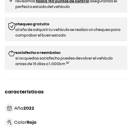
revisamos
hasta 150 puntos de control
asegurando el
perfecto estado del vehículo
chequeo gratuito
al año de adquirir tu vehículo se realiza un chequeo para
comprobar el buen estado​​
satisfecho o reembolso
si no quedas satisfecho puedes devolver el vehículo
antes de 15 días o 1.000km ⁽²⁾
características
Año
2022
Color
rojo