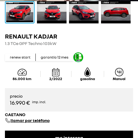
RENAULT KADJAR
1.3 TCe GPF Techno 103kW
renew start
garantía
12
mes
86.000
km
2/2022
gasolina
Manual
precio
16.990 €
imp. incl.
CAETANO
llamar por teléfono
me interesa