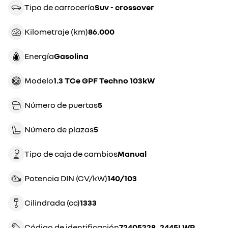
Tipo de carrocería
suv - crossover
Kilometraje (km)
86.000
Energía
gasolina
Modelo
1.3 TCe GPF Techno 103kW
Número de puertas
5
Número de plazas
5
Tipo de caja de cambios
manual
Potencia DIN (CV/kW)
140/103
Cilindrada (cc)
1333
Código de identificación
72405228_2445LWP