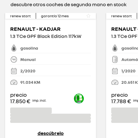
descubre otros coches de segunda mano en stock
renew start
garantía
12
mes
renew start
RENAULT - KADJAR
RENAULT 
1.3 TCe GPF Black Edition 117kW
1.3 TCe GP
gasolina
gasolin
Manual
Automát
2/2020
1/2020
91.034
KM
20.651
precio
precio
17.850 €
17.788 €
imp. incl.
imp
descúbrelo