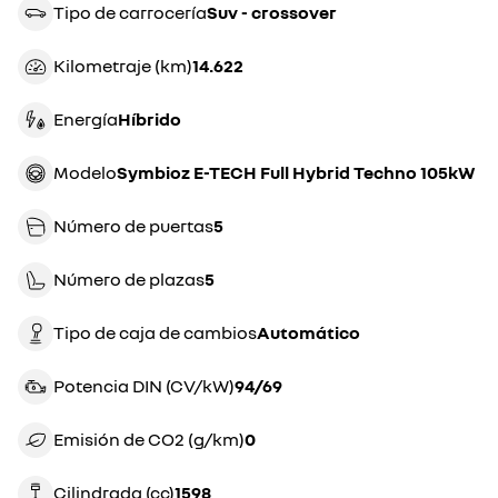
Tipo de carrocería
suv - crossover
Kilometraje (km)
14.622
Energía
híbrido
Modelo
Symbioz E-TECH Full Hybrid Techno 105kW
Número de puertas
5
Número de plazas
5
Tipo de caja de cambios
automático
Potencia DIN (CV/kW)
94/69
Emisión de CO2 (g/km)
0
Cilindrada (cc)
1598