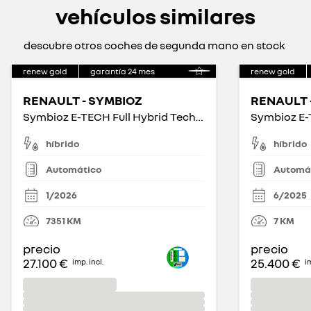
vehículos similares
descubre otros coches de segunda mano en stock
renew gold
garantía
24
mes
renew gold
RENAULT - SYMBIOZ
RENAULT 
Symbioz E-TECH Full Hybrid Techno 117kW
híbrido
híbrido
Automático
Automá
1/2026
6/2025
7351
KM
7
KM
precio
precio
27.100 €
25.400 €
imp. incl.
im