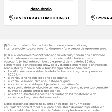
descúbrelo
GINESTAR AUTOMOCION, S.L.U.
SYRSA 
(1) Cobertura de daños: todo incluido excepto neumáticos,
interiores/asientos, carrocería, lámpara / faro, sensor de aparcamiento.‌
(2) Si el cliente no está satisfecho con su vehículo, tiene la posibilidad de
solicitar el reembolso o cambiarlo por otro vehículo de la misma
categoría (cilindrada, combustible, precio) dentro de los 30 días
siguientes a la entrega en renew gold y 15 días siguientes a la entrega en
renew start y renew electric, bajo las siguientes condiciones:
los kilómetros recorridos desde la fecha de entrega no superan los
1.000 km
el vehículo no ha sufrido daño o accidente
el vehículo se devuelve en su estado original
el vehículo no ha sido ya objeto de otra sustitución
no se trata de la solicitud de un nuevo color, de una nueva tapicería, de
nuevos equipamientos ni accesorios
no están cubiertos los costes derivados de la transferencia del
vehículo, ni los gastos de financiación.
Nota: si el concesionario no cuenta en su stock con un modelo
equivalente para ofrecer al cliente, consultará de manera prioritaria el
stock de vehículos de ocasión del fabricante y le ofrecerá un modelo