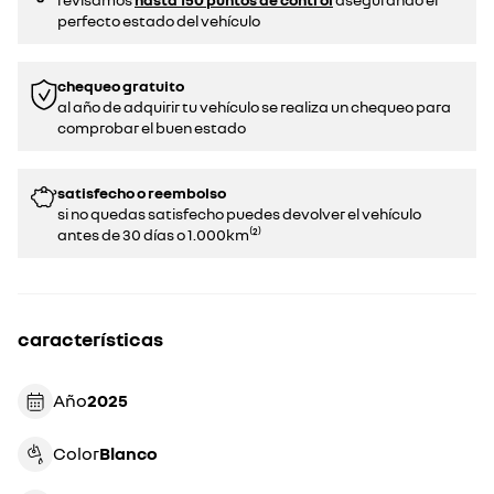
perfecto estado del vehículo
chequeo gratuito
al año de adquirir tu vehículo se realiza un chequeo para
comprobar el buen estado​​
satisfecho o reembolso
si no quedas satisfecho puedes devolver el vehículo
antes de 30 días o 1.000km⁽²⁾
características
Año
2025
Color
blanco