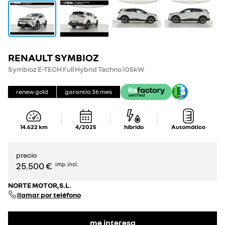
RENAULT SYMBIOZ
Symbioz E-TECH Full Hybrid Techno 105kW
renew gold
garantía
36
mes
14.622
km
4/2025
híbrido
Automático
precio
25.500 €
imp. incl.
NORTE MOTOR,S.L.
llamar por teléfono
me interesa