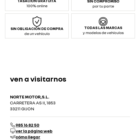
TASACIÓN GRATUITA
SIN COMPROMISO
100% online
por tu parte
TODAS LAS MARCAS
SIN OBLIGACIÓN DE COMPRA
y modelos de vehículos
de un vehículo
ven a visitarnos
NORTE MOTOR,S.L.
CARRETERA AS II, 1853
33211 GIJON
985 16 82 50
ver la página web
cómo llegar