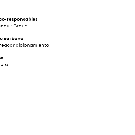
eco-responsables
Renault Group
 de carbono
l reacondicionamiento
os
mpra