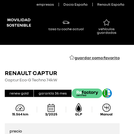
empresas
Dacia España
Renault España
MOVILIDAD
SOSTENIBLE
tasa tu coche actual
vehículos
guardados
guardar como favorito
RENAULT CAPTUR
Captur Eco-G Techno 74kW
renew gold
garantía
36
mes
15.564
km
3/2025
GLP
Manual
precio