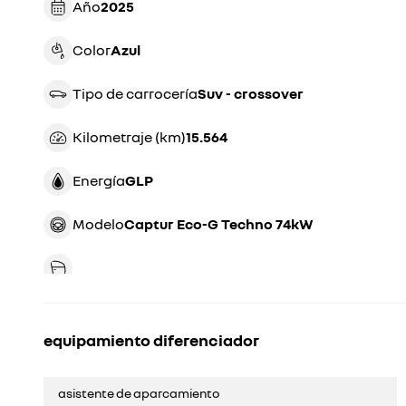
Año
2025
Color
azul
Tipo de carrocería
suv - crossover
Kilometraje (km)
15.564
Energía
GLP
Modelo
Captur Eco-G Techno 74kW
equipamiento diferenciador
asistente de aparcamiento