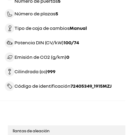
Número de puertas
5
Número de plazas
5
Tipo de caja de cambios
manual
Potencia DIN (CV/kW)
100/74
Emisión de CO2 (g/km)
0
Cilindrada (cc)
999
Código de identificación
72405349_1915MZJ
llantas de aleación