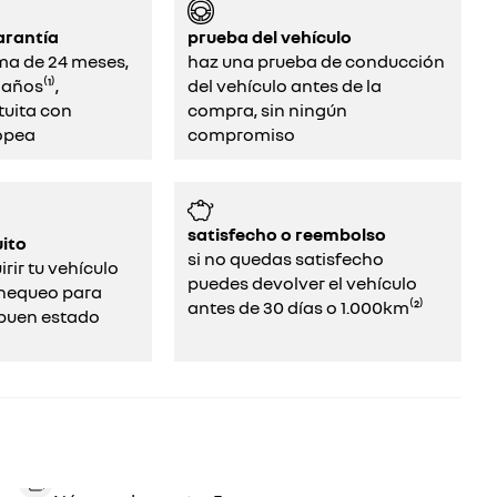
arantía
prueba del vehículo
ma de 24 meses,
haz una prueba de conducción
años⁽¹⁾,
del vehículo antes de la
tuita con
compra, sin ningún
opea
compromiso
satisfecho o reembolso
ito
si no quedas satisfecho
rir tu vehículo
puedes devolver el vehículo
chequeo para
antes de 30 días o 1.000km⁽²⁾
uen estado​​