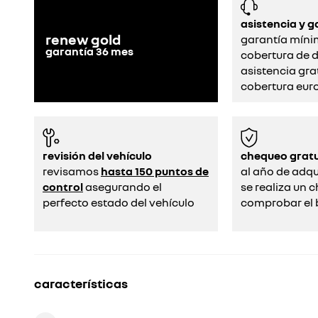
asistencia y g
renew gold
garantía míni
garantía
36
mes
cobertura de d
asistencia gra
cobertura eur
revisión del vehículo
chequeo gratu
revisamos
hasta 150 puntos de
al año de adqui
control
asegurando el
se realiza un 
perfecto estado del vehículo
comprobar el b
características