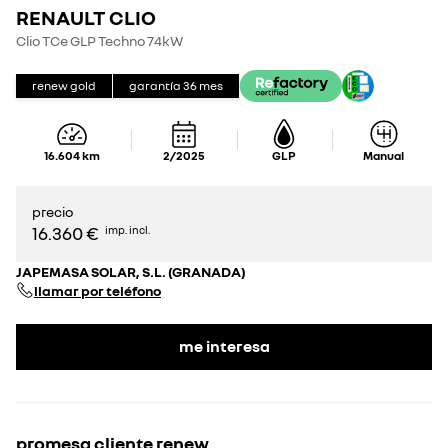
RENAULT CLIO
Clio TCe GLP Techno 74kW
renew gold
garantía
36
mes
16.604
km
2/2025
GLP
Manual
precio
16.360 €
imp. incl.
JAPEMASA SOLAR, S.L. (GRANADA)
llamar por teléfono
me interesa
promesa cliente renew