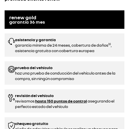
renew gold
garantía
36
mes
asistencia y garantía
garantía mínima de 24 meses, cobertura de daños⁽¹⁾,
asistencia gratuita con cobertura europea
prueba del vehículo
haz una prueba de conducción del vehículo antes de la
compra, sin ningún compromiso
revisión del vehículo
revisamos
hasta 150 puntos de control
asegurando el
perfecto estado del vehículo
chequeo gratuito
al año de adquirir tu vehículo se realiza un chequeo para