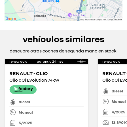
vehículos similares
descubre otros coches de segunda mano en stock
renew gold
garantía
24
mes
renew gold
RENAULT - CLIO
RENAULT -
Clio dCi Evolution 74kW
Clio dCi Ev
diésel
Manual
diésel
4/2025
Manual
13.890
5/2025