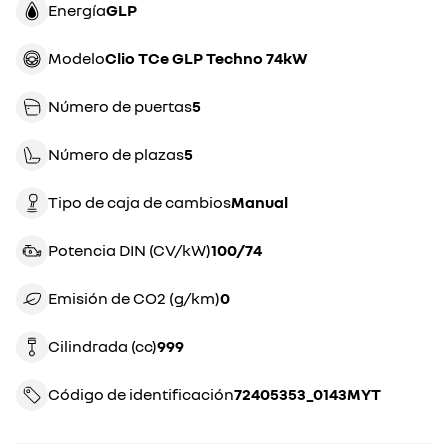
Energía
GLP
Modelo
Clio TCe GLP Techno 74kW
Número de puertas
5
Número de plazas
5
Tipo de caja de cambios
manual
Potencia DIN (CV/kW)
100/74
Emisión de CO2 (g/km)
0
Cilindrada (cc)
999
Código de identificación
72405353_0143MYT