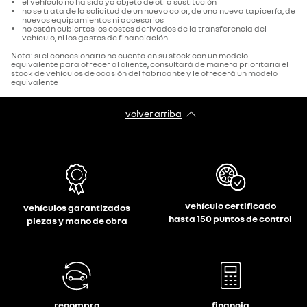
el vehículo no ha sido ya objeto de otra sustitución
no se trata de la solicitud de un nuevo color, de una nueva tapicería, de
nuevos equipamientos ni accesorios
no están cubiertos los costes derivados de la transferencia del
vehículo, ni los gastos de financiación.
Nota: si el concesionario no cuenta en su stock con un modelo
equivalente para ofrecer al cliente, consultará de manera prioritaria el
stock de vehículos de ocasión del fabricante y le ofrecerá un modelo
equivalente
volver arriba
vehículo certificado
vehículos garantizados
hasta 150 puntos de control
piezas y mano de obra
recompra
financia