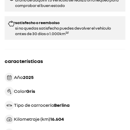
comprobar el buen estado​​
satisfecho o reembolso
si no quedas satisfecho puedes devolver el vehículo
antes de 30 días o 1.000km⁽²⁾
características
Año
2025
Color
gris
Tipo de carrocería
berlina
Kilometraje (km)
16.604