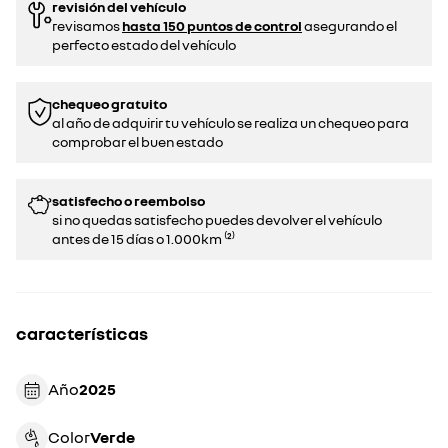
revisión del vehículo
revisamos
hasta 150 puntos de control
asegurando el
perfecto estado del vehículo
chequeo gratuito
al año de adquirir tu vehículo se realiza un chequeo para
comprobar el buen estado​​
satisfecho o reembolso
si no quedas satisfecho puedes devolver el vehículo
antes de 15 días o 1.000km ⁽²⁾
características
Año
2025
Color
verde