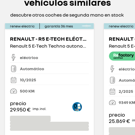
vehículos similares
descubre otros coches de segunda mano en stock
renew electric
garantía
36
mes
renew electric
RENAULT - R5 E-TECH ELÉCTRICO
Renault 5 E-Tech Techno autonomía confort 110 kW
eléctrico
Automático
eléctric
10/2025
Automá
500
KM
2/2025
9349
K
precio
29.950 €
imp. incl.
precio
25.869 €
im