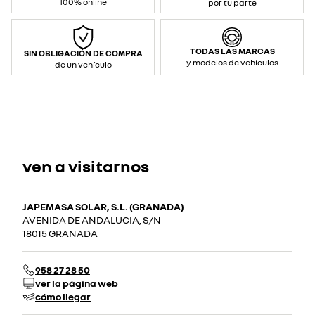
100% online
por tu parte
TODAS LAS MARCAS
SIN OBLIGACIÓN DE COMPRA
y modelos de vehículos
de un vehículo
ven a visitarnos
JAPEMASA SOLAR, S.L. (GRANADA)
AVENIDA DE ANDALUCIA, S/N
18015 GRANADA
958 27 28 50
ver la página web
cómo llegar