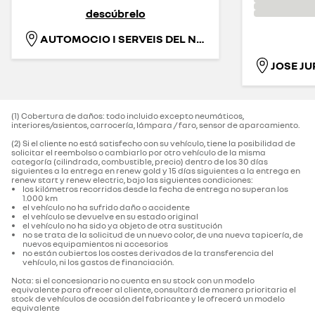
descúbrelo
AUTOMOCIO I SERVEIS DEL NORD-EST. S.L.
JOSE JU
(1) Cobertura de daños: todo incluido excepto neumáticos,
interiores/asientos, carrocería, lámpara / faro, sensor de aparcamiento.‌
(2) Si el cliente no está satisfecho con su vehículo, tiene la posibilidad de
solicitar el reembolso o cambiarlo por otro vehículo de la misma
categoría (cilindrada, combustible, precio) dentro de los 30 días
siguientes a la entrega en renew gold y 15 días siguientes a la entrega en
renew start y renew electric, bajo las siguientes condiciones:
los kilómetros recorridos desde la fecha de entrega no superan los
1.000 km
el vehículo no ha sufrido daño o accidente
el vehículo se devuelve en su estado original
el vehículo no ha sido ya objeto de otra sustitución
no se trata de la solicitud de un nuevo color, de una nueva tapicería, de
nuevos equipamientos ni accesorios
no están cubiertos los costes derivados de la transferencia del
vehículo, ni los gastos de financiación.
Nota: si el concesionario no cuenta en su stock con un modelo
equivalente para ofrecer al cliente, consultará de manera prioritaria el
stock de vehículos de ocasión del fabricante y le ofrecerá un modelo
equivalente