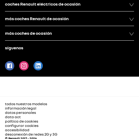
coches Renault eléctricos de ocasión
más coches Renault de ocasión
más coches de ocasión
síguenos
todos nuestros modelos
información legal
datos personales
data act
política de cookies
configurar cookies
accesibilidad
desconexión de redes 2G y 3G
© Renault 2017 - 2026