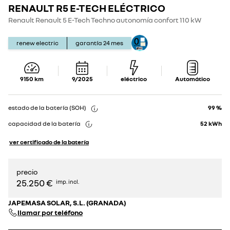
RENAULT R5 E-TECH ELÉCTRICO
Show
Show
details
details
Renault Renault 5 E-Tech Techno autonomía confort 110 kW
renew electric
garantía
24
mes
9150
km
9/2025
eléctrico
Automático
estado de la batería (SOH)
99 %
capacidad de la batería
52
kWh
ver certificado de la batería
precio
25.250 €
imp. incl.
JAPEMASA SOLAR, S.L. (GRANADA)
llamar por teléfono