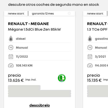
descubre otros coches de segunda mano en stock
renew start
garantía
12
mes
renew start
RENAULT - MEGANE
RENAULT 
Mégane 1.5dCi Blue Zen 85kW
1.3 TCe GP
diésel
gasolin
Manual
Manual
11/2022
3/2021
108.143
KM
94.000
precio
precio
13.626 €
15.135 €
imp. incl.
imp.
descúbrelo