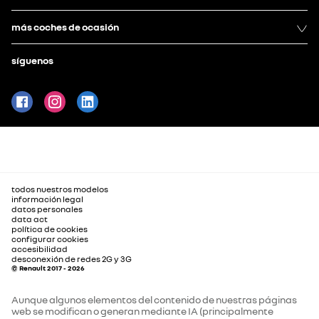
más coches de ocasión
síguenos
todos nuestros modelos
información legal
datos personales
data act
política de cookies
configurar cookies
accesibilidad
desconexión de redes 2G y 3G
© Renault 2017 - 2026
Aunque algunos elementos del contenido de nuestras páginas
web se modifican o generan mediante IA (principalmente