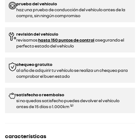
prueba del vehículo
haz una prueba de conducción del vehículo antes de la
compra, sin ningún compromiso
revisión del vehículo
revisamos
hasta 150 puntos de control
asegurando el
perfecto estado del vehículo
chequeo gratuito
al año de adquirir tu vehículo se realiza un chequeo para
comprobar el buen estado​​
satisfecho o reembolso
si no quedas satisfecho puedes devolver el vehículo
antes de 15 días o 1.000km ⁽²⁾
características