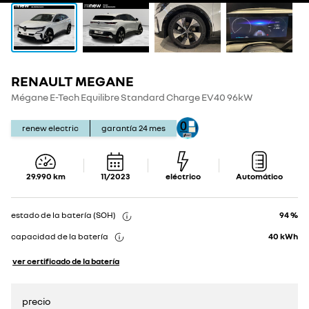
RENAULT MEGANE
Show
Show
details
details
Mégane E-Tech Equilibre Standard Charge EV40 96kW
renew electric
garantía
24
mes
29.990
km
11/2023
eléctrico
Automático
estado de la batería (SOH)
94 %
capacidad de la batería
40
kWh
ver certificado de la batería
precio