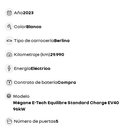
Año
2023
Color
blanco
Tipo de carrocería
berlina
Kilometraje (km)
29.990
Energía
eléctrico
Contrato de batería
compra
Modelo
Mégane E-Tech Equilibre Standard Charge EV40
96kW
Número de puertas
5