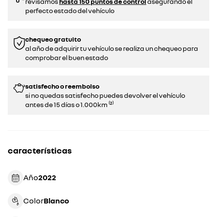
revisamos
hasta 150 puntos de control
asegurando el
perfecto estado del vehículo
chequeo gratuito
al año de adquirir tu vehículo se realiza un chequeo para
comprobar el buen estado​​
satisfecho o reembolso
si no quedas satisfecho puedes devolver el vehículo
antes de 15 días o 1.000km ⁽²⁾
características
Año
2022
Color
blanco