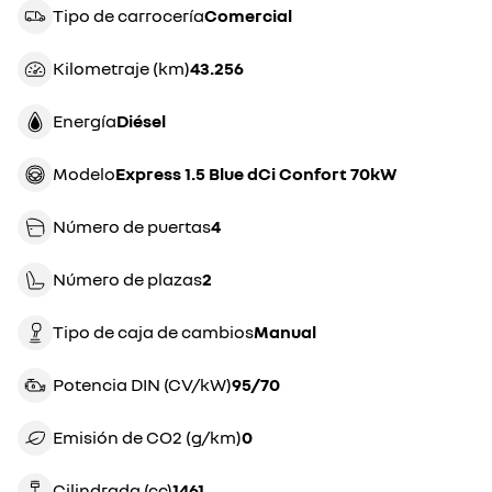
Tipo de carrocería
comercial
Kilometraje (km)
43.256
Energía
diésel
Modelo
Express 1.5 Blue dCi Confort 70kW
Número de puertas
4
Número de plazas
2
Tipo de caja de cambios
manual
Potencia DIN (CV/kW)
95/70
Emisión de CO2 (g/km)
0
Cilindrada (cc)
1461