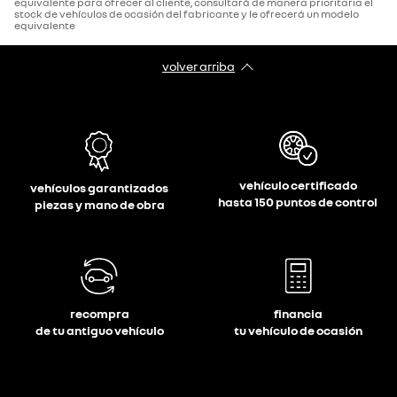
equivalente para ofrecer al cliente, consultará de manera prioritaria el
stock de vehículos de ocasión del fabricante y le ofrecerá un modelo
equivalente
volver arriba
vehículo certificado
vehículos garantizados
hasta 150 puntos de control
piezas y mano de obra
recompra
financia
de tu antiguo vehículo
tu vehículo de ocasión