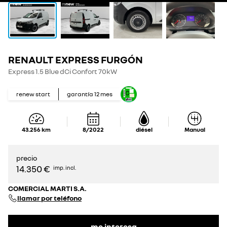
RENAULT EXPRESS FURGÓN
Express 1.5 Blue dCi Confort 70kW
renew start
garantía
12
mes
43.256
km
8/2022
diésel
Manual
precio
14.350 €
imp. incl.
COMERCIAL MARTI S.A.
llamar por teléfono
me interesa