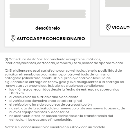
VICAUTO
descúbrelo
AUTOCARPE CONCESIONARIO
(1) Cobertura de daños: todo incluido excepto neumáticos,
interiores/asientos, carrocería, lámpara / faro, sensor de aparcamiento.‌
(2) Si el cliente no está satisfecho con su vehículo, tiene la posibilidad de
solicitar el reembolso o cambiarlo por otro vehículo de la misma
categoría (cilindrada, combustible, precio) dentro de los 30 días
siguientes a la entrega en renew gold y 15 días siguientes a la entrega en
renew start y renew electric, bajo las siguientes condiciones:
los kilómetros recorridos desde la fecha de entrega no superan los
1.000 km
el vehículo no ha sufrido daño o accidente
el vehículo se devuelve en su estado original
el vehículo no ha sido ya objeto de otra sustitución
no se trata de la solicitud de un nuevo color, de una nueva tapicería, de
nuevos equipamientos ni accesorios
no están cubiertos los costes derivados de la transferencia del
vehículo, ni los gastos de financiación.
Nota: si el concesionario no cuenta en su stock con un modelo