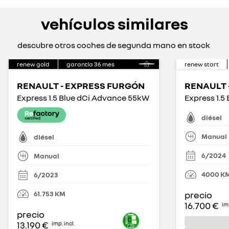
vehículos similares
descubre otros coches de segunda mano en stock
renew gold
garantía
36
mes
renew start
RENAULT - EXPRESS FURGÓN
RENAULT 
Express 1.5 Blue dCi Advance 55kW
Express 1.5
diésel
Manual
diésel
6/2024
Manual
4000
K
6/2023
61.753
KM
precio
16.700 €
imp
precio
13.190 €
imp. incl.