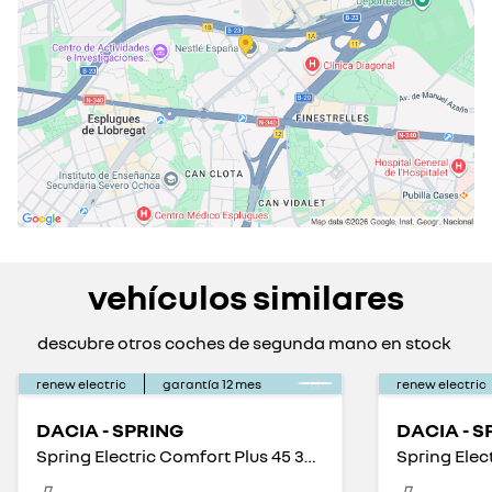
vehículos similares
descubre otros coches de segunda mano en stock
renew electric
garantía
12
mes
renew electric
DACIA - SPRING
DACIA - S
Spring Electric Comfort Plus 45 33kW
Spring Elec