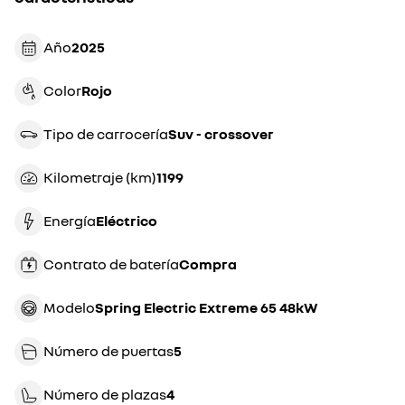
Año
2025
Color
rojo
Tipo de carrocería
suv - crossover
Kilometraje (km)
1199
Energía
eléctrico
Contrato de batería
compra
Modelo
Spring Electric Extreme 65 48kW
Número de puertas
5
Número de plazas
4