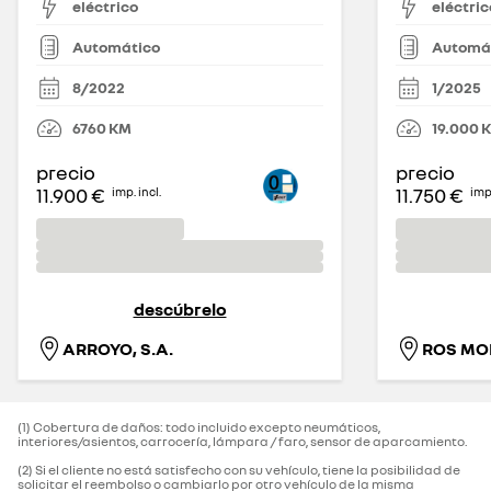
eléctrico
eléctric
Automático
Automá
8/2022
1/2025
6760
KM
19.000
precio
precio
11.900 €
11.750 €
imp. incl.
imp.
descúbrelo
ARROYO, S.A.
ROS MOB
(1) Cobertura de daños: todo incluido excepto neumáticos,
interiores/asientos, carrocería, lámpara / faro, sensor de aparcamiento.‌
(2) Si el cliente no está satisfecho con su vehículo, tiene la posibilidad de
solicitar el reembolso o cambiarlo por otro vehículo de la misma