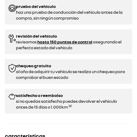
prueba del vehículo
haz una prueba de conducción del vehículo antes de la
compra, sin ningún compromiso
revisión del vehículo
revisamos
hasta 150 puntos de control
asegurando el
perfecto estado del vehículo
chequeo gratuito
al año de adquirir tu vehículo se realiza un chequeo para
comprobar el buen estado​​
satisfecho o reembolso
si no quedas satisfecho puedes devolver el vehículo
antes de 15 días o 1.000km ⁽²⁾
características