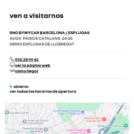
ven a visitarnos
RNO BYMYCAR BARCELONA / ESPLUGAS
AVDA. PAISOS CATALANS. 24-26
08950 ESPLUGAS DE LLOBREGAT
930 28 99 42
ver la página web
cómo llegar
abierto
ver todos los horarios de apertura
lunes
08:00 - 13:30
15:00 - 20:00
martes
08:00 - 13:30
15:00 - 20:00
miércoles
08:00 - 13:30
15:00 - 20:00
jueves
08:00 - 13:30
15:00 - 20:00
viernes
08:00 - 13:30
15:00 - 20:00
sábado
10:00 - 14:00
cerrado actualmente
domingo
cerrado actualmente