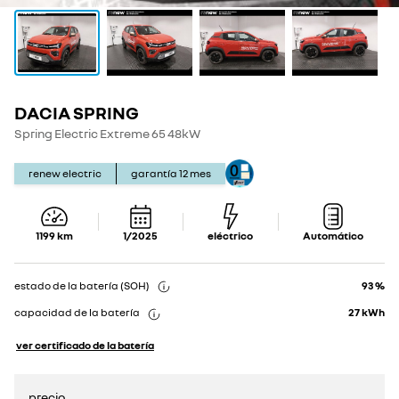
DACIA SPRING
Show
Show
details
details
Spring Electric Extreme 65 48kW
renew electric
garantía
12
mes
1199
km
1/2025
eléctrico
Automático
estado de la batería (SOH)
93 %
capacidad de la batería
27
kWh
ver certificado de la batería
precio