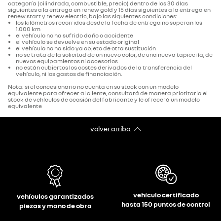
categoría (cilindrada, combustible, precio) dentro de los 30 días
siguientes a la entrega en renew gold y 15 días siguientes a la entrega en
renew start y renew electric, bajo las siguientes condiciones:
los kilómetros recorridos desde la fecha de entrega no superan los
1.000 km
el vehículo no ha sufrido daño o accidente
el vehículo se devuelve en su estado original
el vehículo no ha sido ya objeto de otra sustitución
no se trata de la solicitud de un nuevo color, de una nueva tapicería, de
nuevos equipamientos ni accesorios
no están cubiertos los costes derivados de la transferencia del
vehículo, ni los gastos de financiación.
Nota: si el concesionario no cuenta en su stock con un modelo
equivalente para ofrecer al cliente, consultará de manera prioritaria el
stock de vehículos de ocasión del fabricante y le ofrecerá un modelo
equivalente
volver arriba
vehículo certificado
vehículos garantizados
hasta 150 puntos de control
piezas y mano de obra