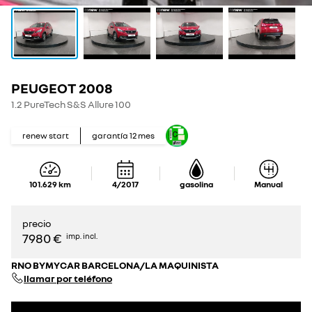
PEUGEOT 2008
1.2 PureTech S&S Allure 100
renew start
garantía
12
mes
101.629
km
4/2017
gasolina
Manual
precio
7980 €
imp. incl.
RNO BYMYCAR BARCELONA/LA MAQUINISTA
llamar por teléfono