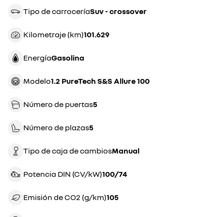
Tipo de carrocería
suv - crossover
Kilometraje (km)
101.629
Energía
gasolina
Modelo
1.2 PureTech S&S Allure 100
Número de puertas
5
Número de plazas
5
Tipo de caja de cambios
manual
Potencia DIN (CV/kW)
100/74
Emisión de CO2 (g/km)
105