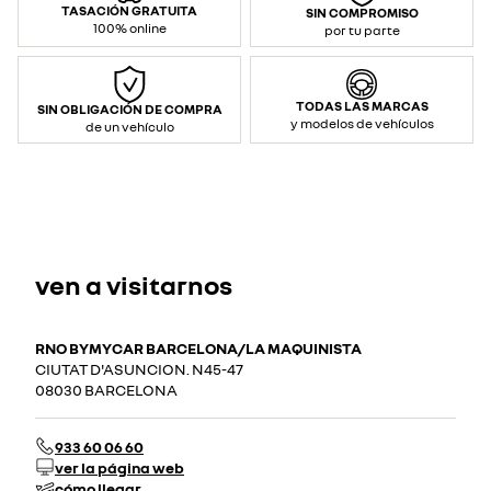
TASACIÓN GRATUITA
SIN COMPROMISO
100% online
por tu parte
TODAS LAS MARCAS
SIN OBLIGACIÓN DE COMPRA
y modelos de vehículos
de un vehículo
ven a visitarnos
RNO BYMYCAR BARCELONA/LA MAQUINISTA
CIUTAT D'ASUNCION. N45-47
08030 BARCELONA
933 60 06 60
ver la página web
cómo llegar