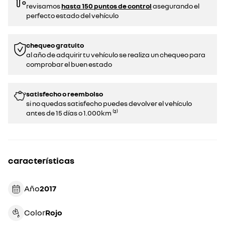
revisamos
hasta 150 puntos de control
asegurando el
perfecto estado del vehículo
chequeo gratuito
al año de adquirir tu vehículo se realiza un chequeo para
comprobar el buen estado​​
satisfecho o reembolso
si no quedas satisfecho puedes devolver el vehículo
antes de 15 días o 1.000km ⁽²⁾
características
Año
2017
Color
rojo