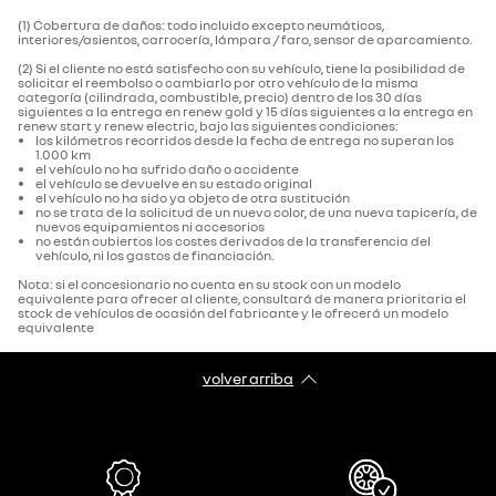
(1) Cobertura de daños: todo incluido excepto neumáticos,
interiores/asientos, carrocería, lámpara / faro, sensor de aparcamiento.‌
(2) Si el cliente no está satisfecho con su vehículo, tiene la posibilidad de
solicitar el reembolso o cambiarlo por otro vehículo de la misma
categoría (cilindrada, combustible, precio) dentro de los 30 días
siguientes a la entrega en renew gold y 15 días siguientes a la entrega en
renew start y renew electric, bajo las siguientes condiciones:
los kilómetros recorridos desde la fecha de entrega no superan los
1.000 km
el vehículo no ha sufrido daño o accidente
el vehículo se devuelve en su estado original
el vehículo no ha sido ya objeto de otra sustitución
no se trata de la solicitud de un nuevo color, de una nueva tapicería, de
nuevos equipamientos ni accesorios
no están cubiertos los costes derivados de la transferencia del
vehículo, ni los gastos de financiación.
Nota: si el concesionario no cuenta en su stock con un modelo
equivalente para ofrecer al cliente, consultará de manera prioritaria el
stock de vehículos de ocasión del fabricante y le ofrecerá un modelo
equivalente
volver arriba