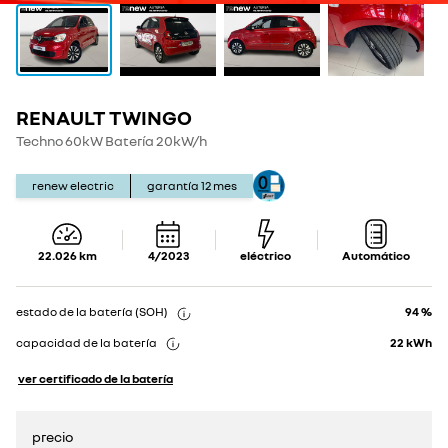
RENAULT TWINGO
Show
Show
details
details
Techno 60kW Batería 20kW/h
renew electric
garantía
12
mes
22.026
km
4/2023
eléctrico
Automático
estado de la batería (SOH)
94 %
capacidad de la batería
22
kWh
ver certificado de la batería
precio