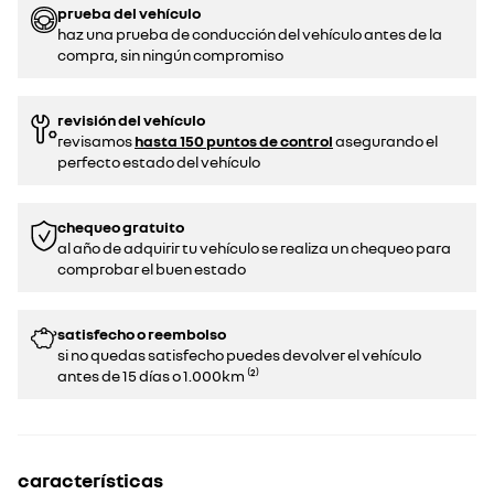
prueba del vehículo
haz una prueba de conducción del vehículo antes de la
compra, sin ningún compromiso
revisión del vehículo
revisamos
hasta 150 puntos de control
asegurando el
perfecto estado del vehículo
chequeo gratuito
al año de adquirir tu vehículo se realiza un chequeo para
comprobar el buen estado​​
satisfecho o reembolso
si no quedas satisfecho puedes devolver el vehículo
antes de 15 días o 1.000km ⁽²⁾
características