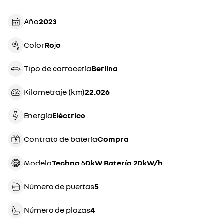
Año
2023
Color
rojo
Tipo de carrocería
berlina
Kilometraje (km)
22.026
Energía
eléctrico
Contrato de batería
compra
Modelo
Techno 60kW Batería 20kW/h
Número de puertas
5
Número de plazas
4