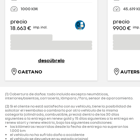
1000
KM
45.619
K
precio
precio
18.663 €
9900 €
imp. incl.
imp. 
descúbrelo
CAETANO
AUTERS
(1) Cobertura de daños: todo incluido excepto neumáticos,
interiores/asientos, carrocería, lámpara / faro, sensor de aparcamiento.‌
(2) Si el cliente no está satisfecho con su vehículo, tiene la posibilidad de
solicitar el reembolso o cambiarlo por otro vehículo de la misma
categoría (cilindrada, combustible, precio) dentro de los 30 días
siguientes a la entrega en renew gold y 15 días siguientes a la entrega en
renew start y renew electric, bajo las siguientes condiciones:
los kilómetros recorridos desde la fecha de entrega no superan los
1.000 km
el vehículo no ha sufrido daño o accidente
el vehículo se devuelve en su estado original