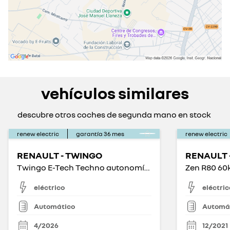
vehículos similares
descubre otros coches de segunda mano en stock
renew electric
garantía
36
mes
renew electric
RENAULT - TWINGO
RENAULT 
Twingo E-Tech Techno autonomía urbana 60kW
Zen R80 60
eléctrico
eléctric
Automático
Automá
4/2026
12/2021