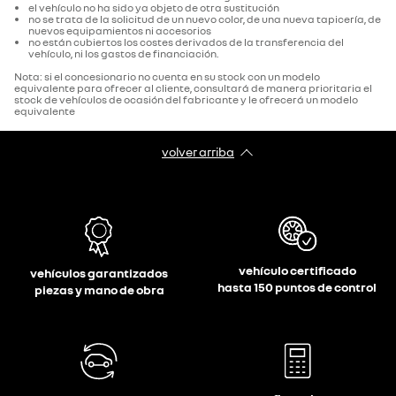
el vehículo no ha sido ya objeto de otra sustitución
no se trata de la solicitud de un nuevo color, de una nueva tapicería, de
nuevos equipamientos ni accesorios
no están cubiertos los costes derivados de la transferencia del
vehículo, ni los gastos de financiación.
Nota: si el concesionario no cuenta en su stock con un modelo
equivalente para ofrecer al cliente, consultará de manera prioritaria el
stock de vehículos de ocasión del fabricante y le ofrecerá un modelo
equivalente
volver arriba
vehículo certificado
vehículos garantizados
hasta 150 puntos de control
piezas y mano de obra