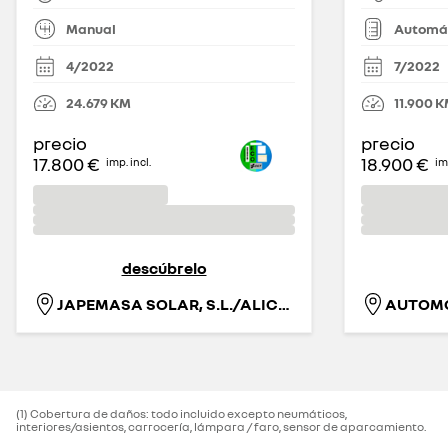
Manual
Automá
4/2022
7/2022
24.679
KM
11.900
K
precio
precio
17.800 €
18.900 €
imp. incl.
imp
descúbrelo
JAPEMASA SOLAR, S.L./ALICANTE
(1) Cobertura de daños: todo incluido excepto neumáticos,
interiores/asientos, carrocería, lámpara / faro, sensor de aparcamiento.‌