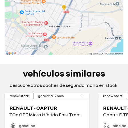
vehículos similares
descubre otros coches de segunda mano en stock
renew start
garantía
12
mes
renew start
RENAULT - CAPTUR
RENAULT 
TCe GPF Micro Híbrido Fast Track 103kW
gasolina
híbrido