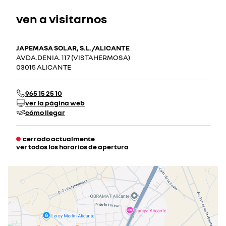
ven a visitarnos
JAPEMASA SOLAR, S.L./ALICANTE
AVDA.DENIA. 117 (VISTAHERMOSA)
03015 ALICANTE
965 15 25 10
ver la página web
cómo llegar
cerrado actualmente
ver todos los horarios de apertura
lunes
08:00 - 20:00
martes
08:00 - 20:00
miércoles
08:00 - 20:00
jueves
08:00 - 20:00
viernes
08:00 - 20:00
sábado
09:30 - 13:30
cerrado actualmente
cerrado el 15 ago 2026
domingo
cerrado actualmente