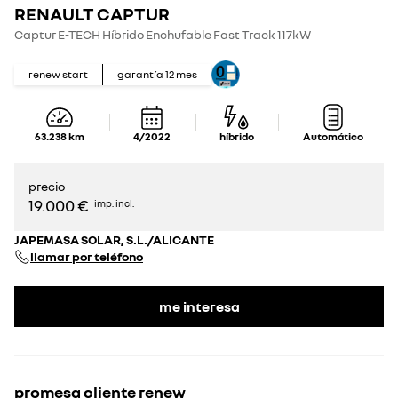
RENAULT CAPTUR
Captur E-TECH Híbrido Enchufable Fast Track 117kW
renew start
garantía
12
mes
63.238
km
4/2022
híbrido
Automático
precio
19.000 €
imp. incl.
JAPEMASA SOLAR, S.L./ALICANTE
llamar por teléfono
me interesa
promesa cliente renew