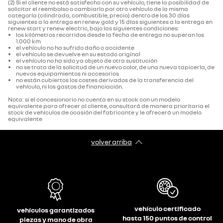
(2) Si el cliente no está satisfecho con su vehículo, tiene la posibilidad de
solicitar el reembolso o cambiarlo por otro vehículo de la misma
categoría (cilindrada, combustible, precio) dentro de los 30 días
siguientes a la entrega en renew gold y 15 días siguientes a la entrega en
renew start y renew electric, bajo las siguientes condiciones:
los kilómetros recorridos desde la fecha de entrega no superan los
1.000 km
el vehículo no ha sufrido daño o accidente
el vehículo se devuelve en su estado original
el vehículo no ha sido ya objeto de otra sustitución
no se trata de la solicitud de un nuevo color, de una nueva tapicería, de
nuevos equipamientos ni accesorios
no están cubiertos los costes derivados de la transferencia del
vehículo, ni los gastos de financiación.
Nota: si el concesionario no cuenta en su stock con un modelo
equivalente para ofrecer al cliente, consultará de manera prioritaria el
stock de vehículos de ocasión del fabricante y le ofrecerá un modelo
equivalente
volver arriba
vehículo certificado
vehículos garantizados
hasta 150 puntos de control
piezas y mano de obra