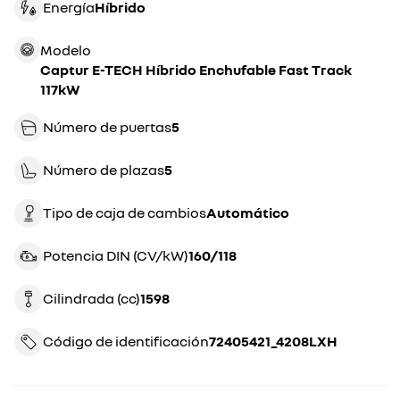
Energía
híbrido
Modelo
Captur E-TECH Híbrido Enchufable Fast Track
117kW
Número de puertas
5
Número de plazas
5
Tipo de caja de cambios
automático
Potencia DIN (CV/kW)
160/118
Cilindrada (cc)
1598
Código de identificación
72405421_4208LXH