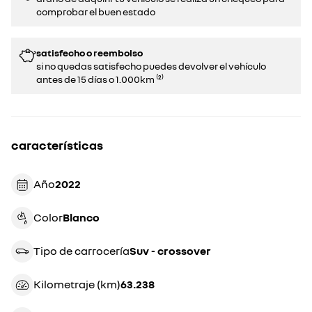
comprobar el buen estado​​
satisfecho o reembolso
si no quedas satisfecho puedes devolver el vehículo
antes de 15 días o 1.000km ⁽²⁾
características
Año
2022
Color
blanco
Tipo de carrocería
suv - crossover
Kilometraje (km)
63.238