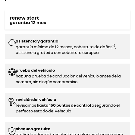
renew start
garantía
12
mes
asistencia y garantía
garantía mínima de 12 meses, cobertura de daños⁽¹⁾,
asistencia gratuita con cobertura europea
prueba del vehículo
haz una prueba de conducción del vehículo antes de la
compra, sin ningún compromiso‌
revisión del vehículo
revisamos
hasta 150 puntos de control
asegurando el
perfecto estado del vehículo
chequeo gratuito
al año de adquirir tu vehículo se realiza un chequeo para