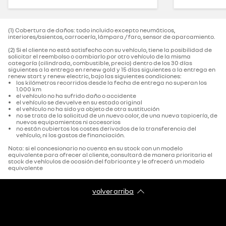
(1) Cobertura de daños: todo incluido excepto neumáticos,
interiores/asientos, carrocería, lámpara / faro, sensor de aparcamiento.‌
(2) Si el cliente no está satisfecho con su vehículo, tiene la posibilidad de
solicitar el reembolso o cambiarlo por otro vehículo de la misma
categoría (cilindrada, combustible, precio) dentro de los 30 días
siguientes a la entrega en renew gold y 15 días siguientes a la entrega en
renew start y renew electric, bajo las siguientes condiciones:
los kilómetros recorridos desde la fecha de entrega no superan los
1.000 km
el vehículo no ha sufrido daño o accidente
el vehículo se devuelve en su estado original
el vehículo no ha sido ya objeto de otra sustitución
no se trata de la solicitud de un nuevo color, de una nueva tapicería, de
nuevos equipamientos ni accesorios
no están cubiertos los costes derivados de la transferencia del
vehículo, ni los gastos de financiación.
Nota: si el concesionario no cuenta en su stock con un modelo
equivalente para ofrecer al cliente, consultará de manera prioritaria el
stock de vehículos de ocasión del fabricante y le ofrecerá un modelo
equivalente
volver arriba