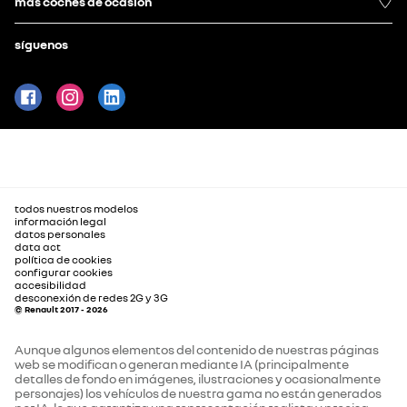
más coches de ocasión
síguenos
todos nuestros modelos
información legal
datos personales
data act
política de cookies
configurar cookies
accesibilidad
desconexión de redes 2G y 3G
© Renault 2017 - 2026
Aunque algunos elementos del contenido de nuestras páginas
web se modifican o generan mediante IA (principalmente
detalles de fondo en imágenes, ilustraciones y ocasionalmente
personajes) los vehículos de nuestra gama no están generados