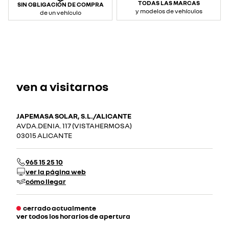
TODAS LAS MARCAS
SIN OBLIGACIÓN DE COMPRA
y modelos de vehículos
de un vehículo
ven a visitarnos
JAPEMASA SOLAR, S.L./ALICANTE
AVDA.DENIA. 117 (VISTAHERMOSA)
03015 ALICANTE
965 15 25 10
ver la página web
cómo llegar
cerrado actualmente
ver todos los horarios de apertura
lunes
08:00 - 20:00