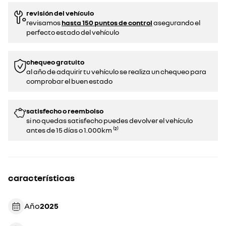
revisión del vehículo
revisamos
hasta 150 puntos de control
asegurando el
perfecto estado del vehículo
chequeo gratuito
al año de adquirir tu vehículo se realiza un chequeo para
comprobar el buen estado​​
satisfecho o reembolso
si no quedas satisfecho puedes devolver el vehículo
antes de 15 días o 1.000km ⁽²⁾
características
Año
2025