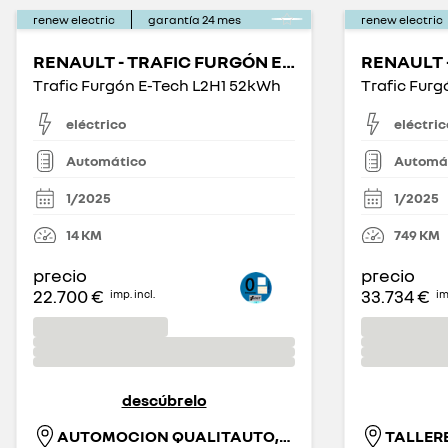
renew electric
garantía
24
mes
renew electric
RENAULT - TRAFIC FURGÓN E-TECH ELÉCTRICO
Trafic Furgón E-Tech L2H1 52kWh
Trafic Fur
eléctrico
eléctric
Automático
Automá
1/2025
1/2025
14
KM
749
KM
precio
precio
22.700 €
33.734 €
imp. incl.
im
descúbrelo
AUTOMOCION QUALITAUTO,S.A. (GETAFE)
TALLERE