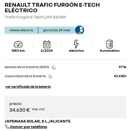
RENAULT TRAFIC FURGÓN E-TECH
Show
Show
details
details
ELÉCTRICO
Trafic Furgón E-Tech L2H1 52kWh
renew electric
garantía
24
mes
1450
km
2/2025
eléctrico
Automático
estado de la batería (SOH)
97 %
capacidad de la batería
52
kWh
ver certificado de la batería
precio
34.630 €
imp. incl.
JAPEMASA SOLAR, S.L./ALICANTE
llamar por teléfono