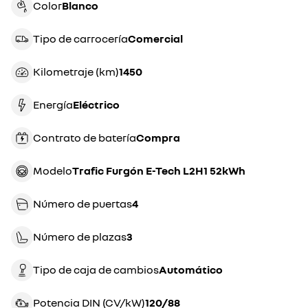
Color
blanco
Tipo de carrocería
comercial
Kilometraje (km)
1450
Energía
eléctrico
Contrato de batería
compra
Modelo
Trafic Furgón E-Tech L2H1 52kWh
Número de puertas
4
Número de plazas
3
Tipo de caja de cambios
automático
Potencia DIN (CV/kW)
120/88