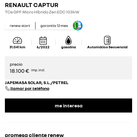
RENAULT CAPTUR
TCe GPF Micro Híbrido Zen EDC 103kW
renew start
garantía
12
mes
31.041
km
6/2022
gasolina
Automático Secuencial
precio
18.100 €
imp. incl.
JAPEMASA SOLAR, S.L./PETREL
llamar por teléfono
me interesa
promesa cliente renew