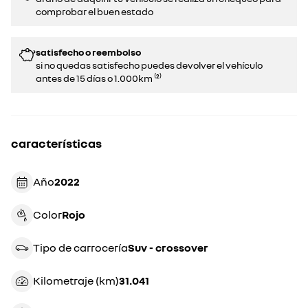
comprobar el buen estado​​
satisfecho o reembolso
si no quedas satisfecho puedes devolver el vehículo
antes de 15 días o 1.000km ⁽²⁾
características
Año
2022
Color
rojo
Tipo de carrocería
suv - crossover
Kilometraje (km)
31.041