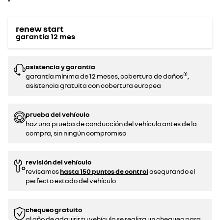
renew start
garantía
12
mes
asistencia y garantía
garantía mínima de 12 meses, cobertura de daños⁽¹⁾,
asistencia gratuita con cobertura europea
prueba del vehículo
haz una prueba de conducción del vehículo antes de la
compra, sin ningún compromiso‌
revisión del vehículo
revisamos
hasta 150 puntos de control
asegurando el
perfecto estado del vehículo
chequeo gratuito
al año de adquirir tu vehículo se realiza un chequeo para