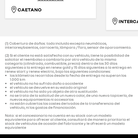
CAETANO
INTERC
(1) Cobertura de daños: todo incluido excepto neumáticos,
interiores/asientos, carrocería, lámpara / faro, sensor de aparcamiento.‌
(2) Si el cliente no está satisfecho con su vehículo, tiene la posibilidad de
solicitar el reembolso o cambiarlo por otro vehículo de la misma
categoría (cilindrada, combustible, precio) dentro de los 30 días
siguientes a la entrega en renew gold y 15 días siguientes a la entrega en
renew start y renew electric, bajo las siguientes condiciones:
los kilómetros recorridos desde la fecha de entrega no superan los
1.000 km
el vehículo no ha sufrido daño o accidente
el vehículo se devuelve en su estado original
el vehículo no ha sido ya objeto de otra sustitución
no se trata de la solicitud de un nuevo color, de una nueva tapicería, de
nuevos equipamientos ni accesorios
no están cubiertos los costes derivados de la transferencia del
vehículo, ni los gastos de financiación.
Nota: si el concesionario no cuenta en su stock con un modelo
equivalente para ofrecer al cliente, consultará de manera prioritaria el
stock de vehículos de ocasión del fabricante y le ofrecerá un modelo
equivalente