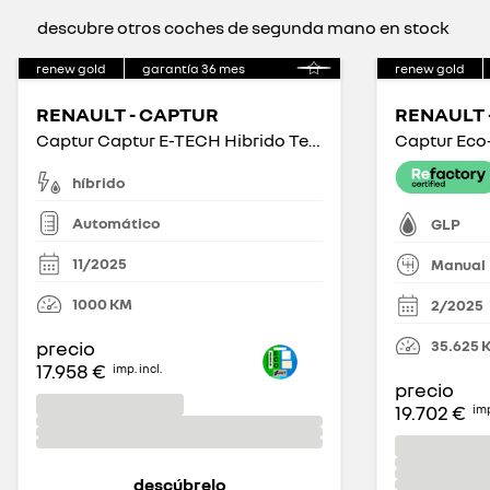
descubre otros coches de segunda mano en stock
renew gold
garantía
36
mes
renew gold
RENAULT - CAPTUR
RENAULT 
Captur Captur E-TECH Hibrido Techno 105kW
Captur Eco
híbrido
Automático
GLP
11/2025
Manual
1000
KM
2/2025
35.625
precio
17.958 €
imp. incl.
precio
19.702 €
imp
descúbrelo