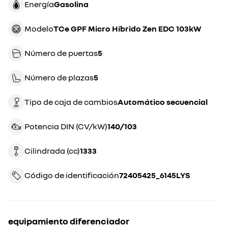
Energía
gasolina
Modelo
TCe GPF Micro Híbrido Zen EDC 103kW
Número de puertas
5
Número de plazas
5
Tipo de caja de cambios
automático secuencial
Potencia DIN (CV/kW)
140/103
Cilindrada (cc)
1333
Código de identificación
72405425_6145LYS
equipamiento diferenciador