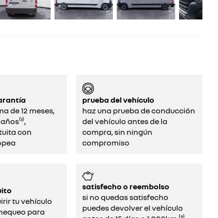
arantía
prueba del vehículo
ma de 12 meses,
haz una prueba de conducción
años⁽¹⁾,
del vehículo antes de la
tuita con
compra, sin ningún
opea
compromiso‌
satisfecho o reembolso
ito
si no quedas satisfecho
rir tu vehículo
puedes devolver el vehículo
chequeo para