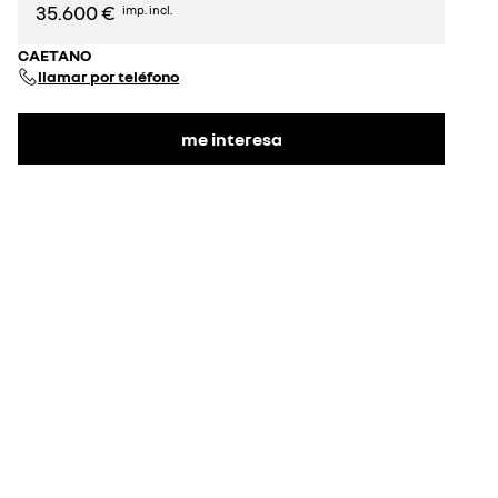
35.600 €
imp. incl.
CAETANO
llamar por teléfono
me interesa