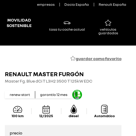
empresas
Dacia España
Renault España
MOVILIDAD
SOSTENIBLE
tasa tu coche actual
vehículos
guardados
guardar como favorito
RENAULT MASTER FURGÓN
Master Fg. Blue dCi T L3H2 3500 T 125kW EDC
renew start
garantía
12
mes
100
km
12/2025
diésel
Automático
precio