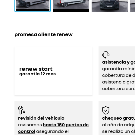
promesa cliente renew
asistencia y g
renew start
garantía míni
garantía
12
mes
cobertura de d
asistencia gra
cobertura eur
revisión del vehículo
chequeo gratu
revisamos
hasta 150 puntos de
al año de adqui
control
asegurando el
se realiza un 