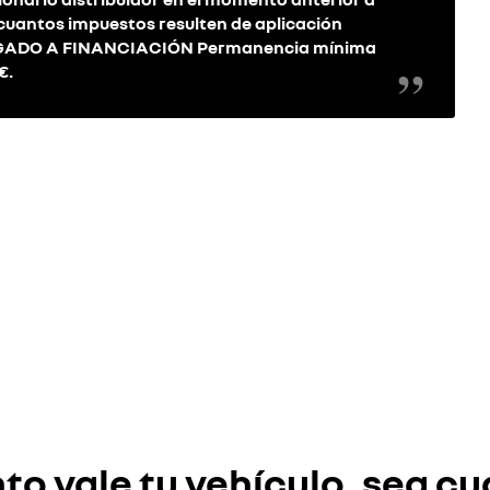
 cuantos impuestos resulten de aplicación
 LIGADO A FINANCIACIÓN Permanencia mínima
€.
re
new
o vale tu vehículo, sea cu