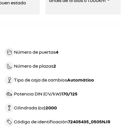
antes de 15 días o 1.000km ⁽²⁾
uen estado​​
Número de puertas
4
Número de plazas
2
Tipo de caja de cambios
automático
Potencia DIN (CV/kW)
170/125
Cilindrada (cc)
2000
Código de identificación
72405435_0505NJR