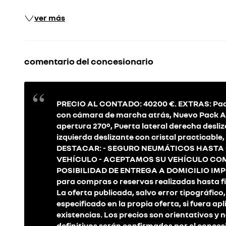
ver más
comentario del concesionario
PRECIO AL CONTADO: 40200 €. EXTRAS: Pack 
con cámara de marcha atrás, Nuevo Pack Air
apertura 270º, Puerta lateral derecha desliz
izquierda deslizante con cristal practicable
DESTACAR: - SEGURO NEUMÁTICOS HASTA 
VEHÍCULO - ACEPTAMOS SU VEHÍCULO COM
POSIBILIDAD DE ENTREGA A DOMICILIO IMPOR
para compras o reservas realizadas hasta fin
La oferta publicada, salvo error tipográfico
especificado en la propia oferta, si fuera apl
existencias. Los precios son orientativos y 
definitivos serán confirmados por el conces