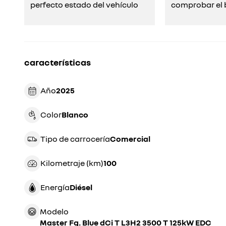
perfecto estado del vehículo
comprobar el b
características
Año
2025
Color
blanco
Tipo de carrocería
comercial
Kilometraje (km)
100
Energía
diésel
Modelo
Master Fg. Blue dCi T L3H2 3500 T 125kW EDC