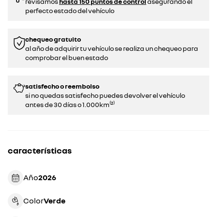
revisamos
hasta 150 puntos de control
asegurando el
perfecto estado del vehículo
chequeo gratuito
al año de adquirir tu vehículo se realiza un chequeo para
comprobar el buen estado​​
satisfecho o reembolso
si no quedas satisfecho puedes devolver el vehículo
antes de 30 días o 1.000km⁽²⁾
características
Año
2026
Color
verde