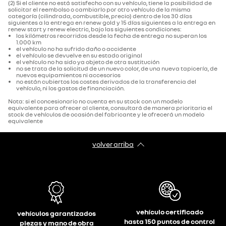
(2) Si el cliente no está satisfecho con su vehículo, tiene la posibilidad de
solicitar el reembolso o cambiarlo por otro vehículo de la misma
categoría (cilindrada, combustible, precio) dentro de los 30 días
siguientes a la entrega en renew gold y 15 días siguientes a la entrega en
renew start y renew electric, bajo las siguientes condiciones:
los kilómetros recorridos desde la fecha de entrega no superan los
1.000 km
el vehículo no ha sufrido daño o accidente
el vehículo se devuelve en su estado original
el vehículo no ha sido ya objeto de otra sustitución
no se trata de la solicitud de un nuevo color, de una nueva tapicería, de
nuevos equipamientos ni accesorios
no están cubiertos los costes derivados de la transferencia del
vehículo, ni los gastos de financiación.
Nota: si el concesionario no cuenta en su stock con un modelo
equivalente para ofrecer al cliente, consultará de manera prioritaria el
stock de vehículos de ocasión del fabricante y le ofrecerá un modelo
equivalente
volver arriba
vehículo certificado
vehículos garantizados
hasta 150 puntos de control
piezas y mano de obra