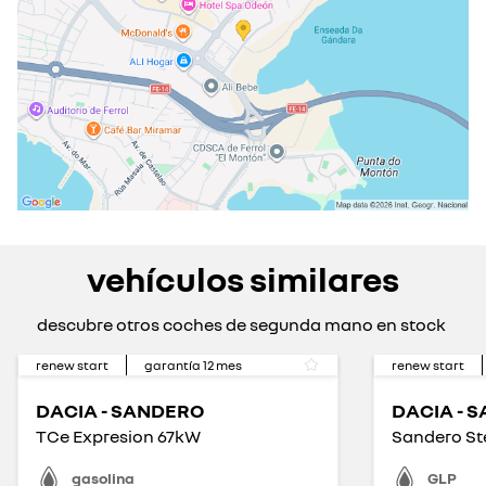
vehículos similares
descubre otros coches de segunda mano en stock
renew start
garantía
12
mes
renew start
DACIA - SANDERO
DACIA - 
TCe Expresion 67kW
gasolina
GLP