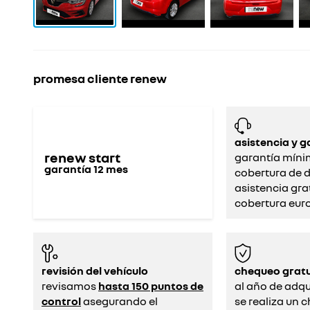
promesa cliente renew
asistencia y g
renew start
garantía míni
garantía
12
mes
cobertura de d
asistencia gra
cobertura eur
revisión del vehículo
chequeo gratu
revisamos
hasta 150 puntos de
al año de adqui
control
asegurando el
se realiza un 