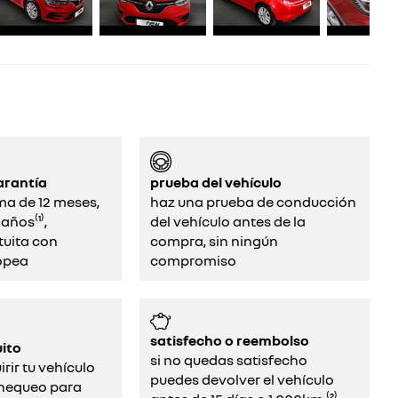
arantía
prueba del vehículo
ma de 12 meses,
haz una prueba de conducción
años⁽¹⁾,
del vehículo antes de la
tuita con
compra, sin ningún
opea
compromiso‌
satisfecho o reembolso
ito
si no quedas satisfecho
rir tu vehículo
puedes devolver el vehículo
chequeo para