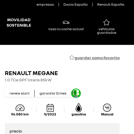
empresas
Dacia España
Renault España
MOVILIDAD
SOSTENIBLE
tasa tu coche actual
vehículos
guardados
guardar como favorito
RENAULT MEGANE
1.0 TCe GPF Intens 85kW
renew start
garantía
12
mes
96.580
km
9/2022
gasolina
Manual
precio