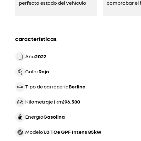
perfecto estado del vehículo
comprobar el b
características
Año
2022
Color
rojo
Tipo de carrocería
berlina
Kilometraje (km)
96.580
Energía
gasolina
Modelo
1.0 TCe GPF Intens 85kW