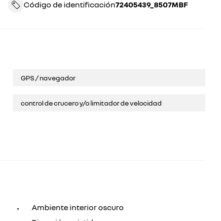
Código de identificación
72405439_8507MBF
GPS / navegador
control de crucero y/o limitador de velocidad
Ambiente interior oscuro