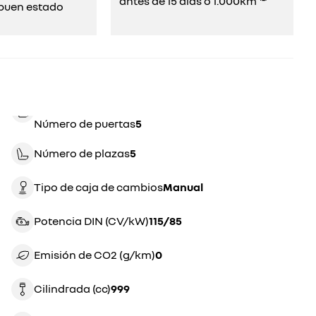
antes de 15 días o 1.000km ⁽²⁾
uen estado​​
Número de puertas
5
Número de plazas
5
Tipo de caja de cambios
manual
Potencia DIN (CV/kW)
115/85
Emisión de CO2 (g/km)
0
Cilindrada (cc)
999