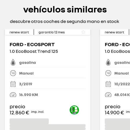
vehículos similares
descubre otros coches de segunda mano en stock
renew start
garantía
12
mes
renew start
FORD - ECOSPORT
FORD - E
1.0 EcoBoost Trend 125
1.0 EcoBoos
gasolina
gasolin
Manual
Manual
3/2019
10/2022
16.590
KM
48.014
precio
precio
12.860 €
14.900 €
imp. incl.
imp