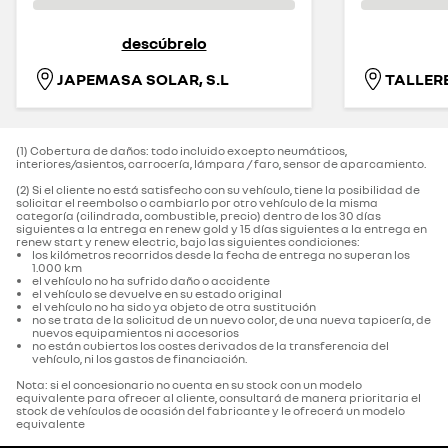
descúbrelo
JAPEMASA SOLAR, S.L
TALLER
(1) Cobertura de daños: todo incluido excepto neumáticos,
interiores/asientos, carrocería, lámpara / faro, sensor de aparcamiento.‌
(2) Si el cliente no está satisfecho con su vehículo, tiene la posibilidad de
solicitar el reembolso o cambiarlo por otro vehículo de la misma
categoría (cilindrada, combustible, precio) dentro de los 30 días
siguientes a la entrega en renew gold y 15 días siguientes a la entrega en
renew start y renew electric, bajo las siguientes condiciones:
los kilómetros recorridos desde la fecha de entrega no superan los
1.000 km
el vehículo no ha sufrido daño o accidente
el vehículo se devuelve en su estado original
el vehículo no ha sido ya objeto de otra sustitución
no se trata de la solicitud de un nuevo color, de una nueva tapicería, de
nuevos equipamientos ni accesorios
no están cubiertos los costes derivados de la transferencia del
vehículo, ni los gastos de financiación.
Nota: si el concesionario no cuenta en su stock con un modelo
equivalente para ofrecer al cliente, consultará de manera prioritaria el
stock de vehículos de ocasión del fabricante y le ofrecerá un modelo
equivalente