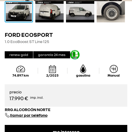
FORD ECOSPORT
1.0 EcoBoost ST Line 125
renew gold
garantía
24
mes
74.897
km
2/2023
gasolina
Manual
precio
17.990 €
imp. incl.
RRG ALCORCÓN NORTE
llamar por teléfono
me interesa