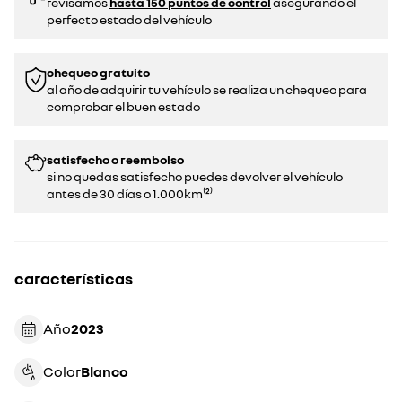
revisamos
hasta 150 puntos de control
asegurando el
perfecto estado del vehículo
chequeo gratuito
al año de adquirir tu vehículo se realiza un chequeo para
comprobar el buen estado​​
satisfecho o reembolso
si no quedas satisfecho puedes devolver el vehículo
antes de 30 días o 1.000km⁽²⁾
características
Año
2023
Color
blanco