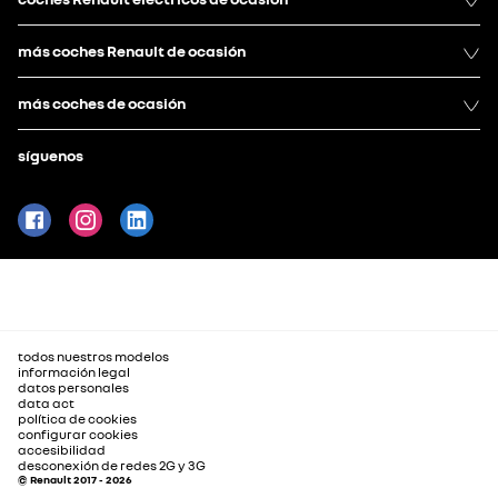
más coches Renault de ocasión
más coches de ocasión
síguenos
todos nuestros modelos
información legal
datos personales
data act
política de cookies
configurar cookies
accesibilidad
desconexión de redes 2G y 3G
© Renault 2017 - 2026