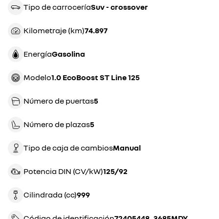
Tipo de carrocería
suv - crossover
Kilometraje (km)
74.897
Energía
gasolina
Modelo
1.0 EcoBoost ST Line 125
Número de puertas
5
Número de plazas
5
Tipo de caja de cambios
manual
Potencia DIN (CV/kW)
125/92
Cilindrada (cc)
999
Código de identificación
72405448_3685MDY