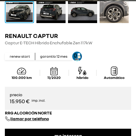
RENAULT CAPTUR
Captur E-TECH Híbrido Enchufable Zen 117kW
renew start
garantía
12
mes
100.000
km
11/2020
híbrido
Automático
precio
15.950 €
imp. incl.
RRG ALCORCÓN NORTE
llamar por teléfono
me interesa