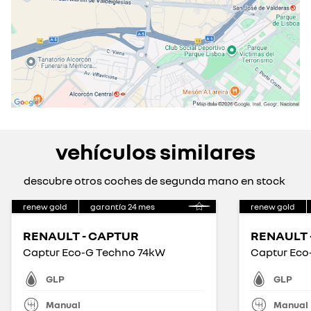
vehículos similares
descubre otros coches de segunda mano en stock
renew gold
garantía
24
mes
renew gold
RENAULT - CAPTUR
RENAULT 
Captur Eco-G Techno 74kW
Captur Eco
GLP
GLP
Manual
Manual