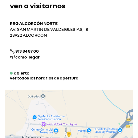
ven a visitarnos
RRG ALCORCÓN NORTE
AV. SAN MARTIN DE VALDEIGLESIAS, 18
28922 ALCORCON
913 84 87 00
cómo llegar
abierto
ver todos los horarios de apertura
lunes
09:30 - 20:00
martes
09:30 - 20:00
miércoles
09:30 - 20:00
jueves
09:30 - 20:00
viernes
09:30 - 20:00
sábado
09:30 - 14:00
cerrado actualmente
domingo
cerrado actualmente