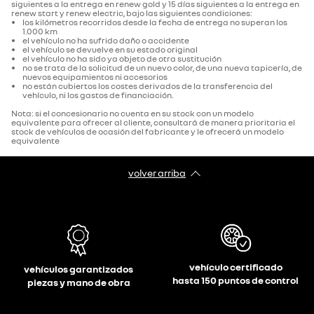
siguientes a la entrega en renew gold y 15 días siguientes a la entrega en
renew start y renew electric, bajo las siguientes condiciones:
los kilómetros recorridos desde la fecha de entrega no superan los
1.000 km
el vehículo no ha sufrido daño o accidente
el vehículo se devuelve en su estado original
el vehículo no ha sido ya objeto de otra sustitución
no se trata de la solicitud de un nuevo color, de una nueva tapicería, de
nuevos equipamientos ni accesorios
no están cubiertos los costes derivados de la transferencia del
vehículo, ni los gastos de financiación.
Nota: si el concesionario no cuenta en su stock con un modelo
equivalente para ofrecer al cliente, consultará de manera prioritaria el
stock de vehículos de ocasión del fabricante y le ofrecerá un modelo
equivalente
volver arriba
vehículo certificado
vehículos garantizados
hasta 150 puntos de control
piezas y mano de obra