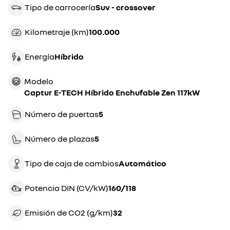
Tipo de carrocería
suv - crossover
Kilometraje (km)
100.000
Energía
híbrido
Modelo
Captur E-TECH Híbrido Enchufable Zen 117kW
Número de puertas
5
Número de plazas
5
Tipo de caja de cambios
automático
Potencia DIN (CV/kW)
160/118
Emisión de CO2 (g/km)
32