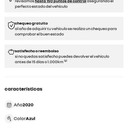
revisamos
hasta 150 puntos de control
asegurando el
perfecto estado del vehículo
chequeo gratuito
al año de adquirir tu vehículo se realiza un chequeo para
comprobar el buen estado​​
satisfecho o reembolso
si no quedas satisfecho puedes devolver el vehículo
antes de 15 días o 1.000km ⁽²⁾
características
Año
2020
Color
azul