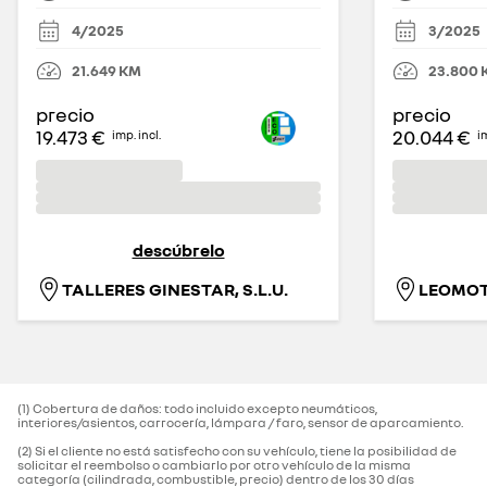
4/2025
3/2025
21.649
KM
23.800
precio
precio
19.473 €
20.044 €
imp. incl.
im
descúbrelo
TALLERES GINESTAR, S.L.U.
LEOMOT
(1) Cobertura de daños: todo incluido excepto neumáticos,
interiores/asientos, carrocería, lámpara / faro, sensor de aparcamiento.‌
(2) Si el cliente no está satisfecho con su vehículo, tiene la posibilidad de
solicitar el reembolso o cambiarlo por otro vehículo de la misma
categoría (cilindrada, combustible, precio) dentro de los 30 días