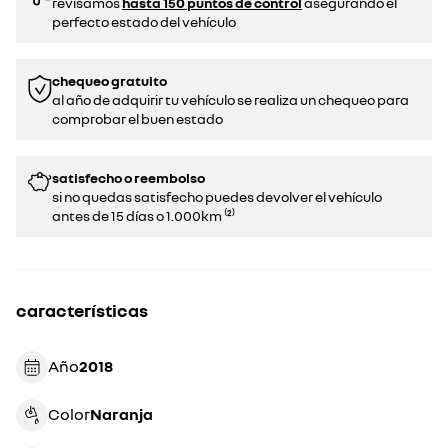
revisamos
hasta 150 puntos de control
asegurando el
perfecto estado del vehículo
chequeo gratuito
al año de adquirir tu vehículo se realiza un chequeo para
comprobar el buen estado​​
satisfecho o reembolso
si no quedas satisfecho puedes devolver el vehículo
antes de 15 días o 1.000km ⁽²⁾
características
Año
2018
Color
naranja