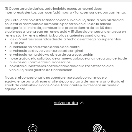
(1) Cobertura de daños: todo incluido excepto neumáticos,
interiores/asientos, carrocería, lámpara / faro, sensor de aparcamiento.‌
(2) Si el cliente no está satisfecho con su vehículo, tiene la posibilidad de
solicitar el reembolso o cambiarlo por otro vehículo de la misma
categoría (cilindrada, combustible, precio) dentro de los 30 días
siguientes a la entrega en renew gold y 15 días siguientes a la entrega en
renew start y renew electric, bajo las siguientes condiciones:
los kilómetros recorridos desde la fecha de entrega no superan los
1.000 km
el vehículo no ha sufrido daño o accidente
el vehículo se devuelve en su estado original
el vehículo no ha sido ya objeto de otra sustitución
no se trata de la solicitud de un nuevo color, de una nueva tapicería, de
nuevos equipamientos ni accesorios
no están cubiertos los costes derivados de la transferencia del
vehículo, ni los gastos de financiación.
Nota: si el concesionario no cuenta en su stock con un modelo
equivalente para ofrecer al cliente, consultará de manera prioritaria el
stock de vehículos de ocasión del fabricante y le ofrecerá un modelo
equivalente
volver arriba