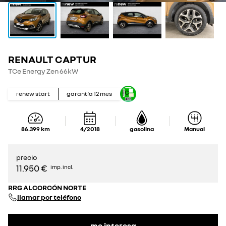
RENAULT CAPTUR
TCe Energy Zen 66kW
renew start
garantía
12
mes
86.399
km
4/2018
gasolina
Manual
precio
11.950 €
imp. incl.
RRG ALCORCÓN NORTE
llamar por teléfono
me interesa