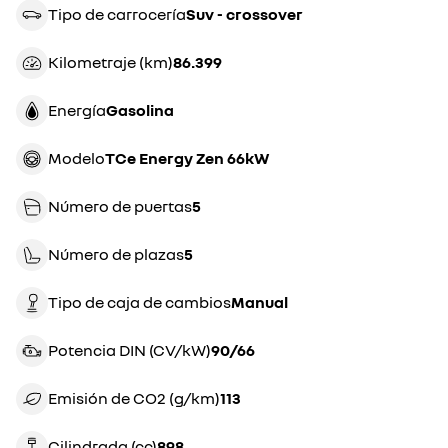
Tipo de carrocería
suv - crossover
Kilometraje (km)
86.399
Energía
gasolina
Modelo
TCe Energy Zen 66kW
Número de puertas
5
Número de plazas
5
Tipo de caja de cambios
manual
Potencia DIN (CV/kW)
90/66
Emisión de CO2 (g/km)
113
Cilindrada (cc)
898