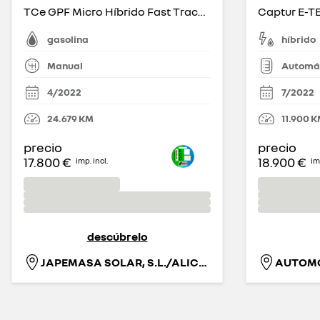
TCe GPF Micro Híbrido Fast Track 103kW
gasolina
híbrido
Manual
Automá
4/2022
7/2022
24.679
KM
11.900
K
precio
precio
17.800 €
18.900 €
imp. incl.
imp
descúbrelo
JAPEMASA SOLAR, S.L./ALICANTE