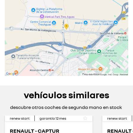
sábado
09:30 - 14:00
cerrado actualmente
domingo
cerrado actualmente
vehículos similares
descubre otros coches de segunda mano en stock
renew start
garantía
12
mes
renew start
RENAULT - CAPTUR
RENAULT 