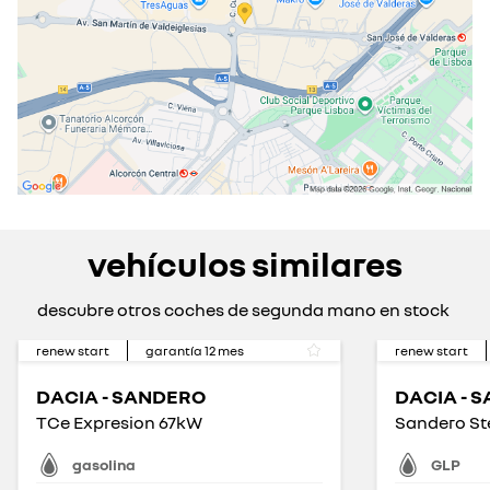
vehículos similares
descubre otros coches de segunda mano en stock
renew start
garantía
12
mes
renew start
DACIA - SANDERO
DACIA - 
TCe Expresion 67kW
gasolina
GLP