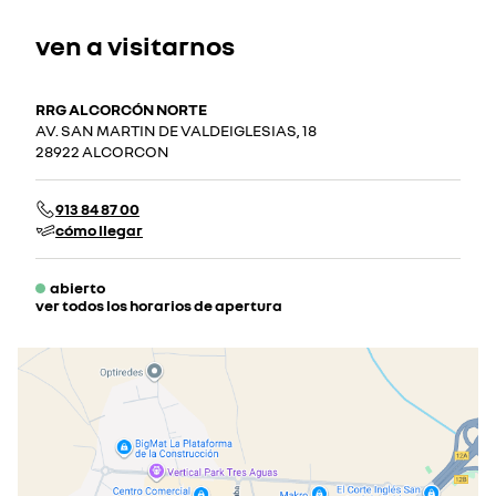
ven a visitarnos
RRG ALCORCÓN NORTE
AV. SAN MARTIN DE VALDEIGLESIAS, 18
28922 ALCORCON
913 84 87 00
cómo llegar
abierto
ver todos los horarios de apertura
lunes
09:30 - 20:00
martes
09:30 - 20:00
miércoles
09:30 - 20:00
jueves
09:30 - 20:00
viernes
09:30 - 20:00
sábado
09:30 - 14:00
cerrado actualmente
domingo
cerrado actualmente