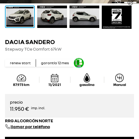
DACIA SANDERO
Stepway TCe Comfort 67kW
renew start
garantía
12
mes
87.973
km
11/2021
gasolina
Manual
precio
11.950 €
imp. incl.
RRG ALCORCÓN NORTE
llamar por teléfono