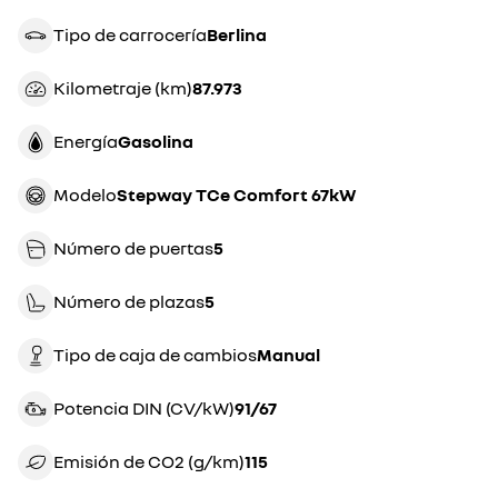
Tipo de carrocería
berlina
Kilometraje (km)
87.973
Energía
gasolina
Modelo
Stepway TCe Comfort 67kW
Número de puertas
5
Número de plazas
5
Tipo de caja de cambios
manual
Potencia DIN (CV/kW)
91/67
Emisión de CO2 (g/km)
115