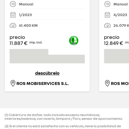
Manual
Manual
1/2023
4/2023
61.400
KM
26.079
precio
precio
11.887 €
12.849 €
imp. incl.
imp
descúbrelo
ROS MOBISERVICES S.L.
ROS MOB
(1) Cobertura de daños: todo incluido excepto neumáticos,
interiores/asientos, carrocería, lámpara / faro, sensor de aparcamiento.‌
(2) Si el cliente no está satisfecho con su vehículo, tiene la posibilidad de