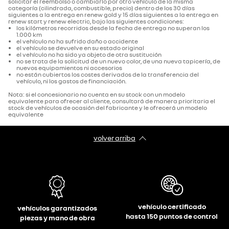
solicitar el reembolso o cambiarlo por otro vehículo de la misma
categoría (cilindrada, combustible, precio) dentro de los 30 días
siguientes a la entrega en renew gold y 15 días siguientes a la entrega en
renew start y renew electric, bajo las siguientes condiciones:
los kilómetros recorridos desde la fecha de entrega no superan los
1.000 km
el vehículo no ha sufrido daño o accidente
el vehículo se devuelve en su estado original
el vehículo no ha sido ya objeto de otra sustitución
no se trata de la solicitud de un nuevo color, de una nueva tapicería, de
nuevos equipamientos ni accesorios
no están cubiertos los costes derivados de la transferencia del
vehículo, ni los gastos de financiación.
Nota: si el concesionario no cuenta en su stock con un modelo
equivalente para ofrecer al cliente, consultará de manera prioritaria el
stock de vehículos de ocasión del fabricante y le ofrecerá un modelo
equivalente
volver arriba
vehículo certificado
vehículos garantizados
hasta 150 puntos de control
piezas y mano de obra