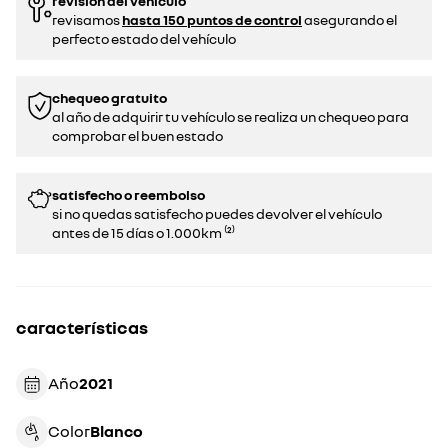
revisión del vehículo
revisamos
hasta 150 puntos de control
asegurando el
perfecto estado del vehículo
chequeo gratuito
al año de adquirir tu vehículo se realiza un chequeo para
comprobar el buen estado​​
satisfecho o reembolso
si no quedas satisfecho puedes devolver el vehículo
antes de 15 días o 1.000km ⁽²⁾
características
Año
2021
Color
blanco