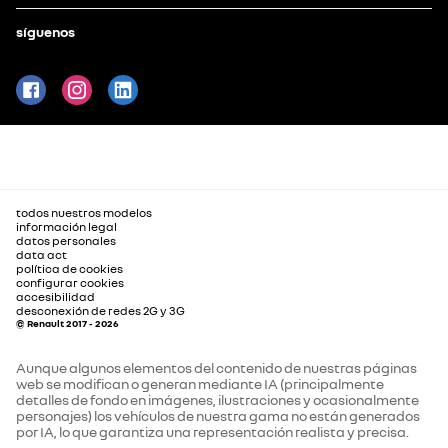
síguenos
todos nuestros modelos
información legal
datos personales
data act
política de cookies
configurar cookies
accesibilidad
desconexión de redes 2G y 3G
© Renault 2017 - 2026
Aunque algunos elementos del contenido de nuestras páginas
web se modifican o generan mediante IA (principalmente
detalles de fondo en imágenes, ilustraciones y ocasionalmente
personajes) los vehículos de nuestra gama no están generados
por IA, lo que garantiza una representación realista y precisa.