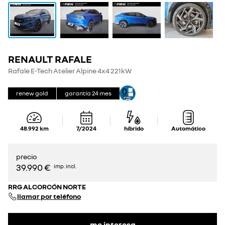
RENAULT RAFALE
Rafale E-Tech Atelier Alpine 4x4 221kW
renew gold
garantía
24
mes
48.992
km
7/2024
híbrido
Automático
precio
39.990 €
imp. incl.
RRG ALCORCÓN NORTE
llamar por teléfono
me interesa