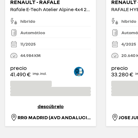
RENAULT - RAFALE
RENAULT 
Rafale E-Tech Atelier Alpine 4x4 221kW
híbrido
híbrido
Automático
Automá
11/2025
4/2025
44.984
KM
20.640
precio
precio
41.490 €
33.280 €
imp. incl.
im
descúbrelo
RRG MADRID (AVD ANDALUCIA)
JOSE JU