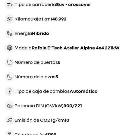
Tipo de carrocería
suv - crossover
Kilometraje (km)
48.992
Energía
híbrido
Modelo
Rafale E-Tech Atelier Alpine 4x4 221kW
Número de puertas
5
Número de plazas
5
Tipo de caja de cambios
automático
Potencia DIN (CV/kW)
300/221
Emisión de CO2 (g/km)
0
Cilindrada (cc)
1199