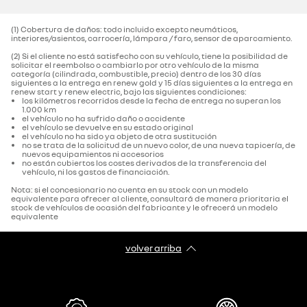
(1) Cobertura de daños: todo incluido excepto neumáticos,
interiores/asientos, carrocería, lámpara / faro, sensor de aparcamiento.‌
(2) Si el cliente no está satisfecho con su vehículo, tiene la posibilidad de
solicitar el reembolso o cambiarlo por otro vehículo de la misma
categoría (cilindrada, combustible, precio) dentro de los 30 días
siguientes a la entrega en renew gold y 15 días siguientes a la entrega en
renew start y renew electric, bajo las siguientes condiciones:
los kilómetros recorridos desde la fecha de entrega no superan los
1.000 km
el vehículo no ha sufrido daño o accidente
el vehículo se devuelve en su estado original
el vehículo no ha sido ya objeto de otra sustitución
no se trata de la solicitud de un nuevo color, de una nueva tapicería, de
nuevos equipamientos ni accesorios
no están cubiertos los costes derivados de la transferencia del
vehículo, ni los gastos de financiación.
Nota: si el concesionario no cuenta en su stock con un modelo
equivalente para ofrecer al cliente, consultará de manera prioritaria el
stock de vehículos de ocasión del fabricante y le ofrecerá un modelo
equivalente
volver arriba