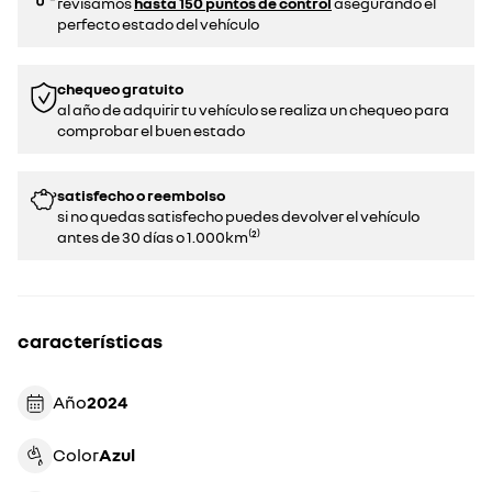
revisamos
hasta 150 puntos de control
asegurando el
perfecto estado del vehículo
chequeo gratuito
al año de adquirir tu vehículo se realiza un chequeo para
comprobar el buen estado​​
satisfecho o reembolso
si no quedas satisfecho puedes devolver el vehículo
antes de 30 días o 1.000km⁽²⁾
características
Año
2024
Color
azul