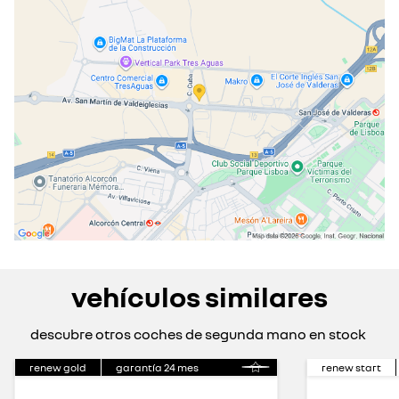
viernes
09:30 - 20:00
sábado
09:30 - 14:00
cerrado actualmente
domingo
cerrado actualmente
vehículos similares
descubre otros coches de segunda mano en stock
renew gold
garantía
24
mes
renew start