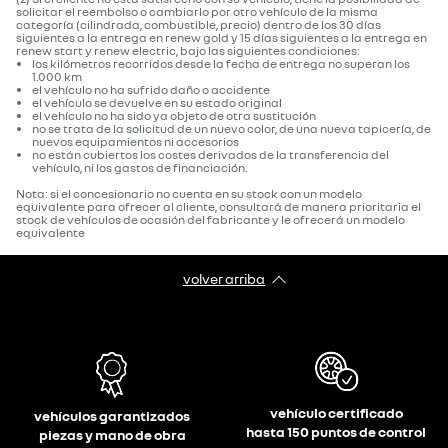
solicitar el reembolso o cambiarlo por otro vehículo de la misma
categoría (cilindrada, combustible, precio) dentro de los 30 días
siguientes a la entrega en renew gold y 15 días siguientes a la entrega en
renew start y renew electric, bajo las siguientes condiciones:
los kilómetros recorridos desde la fecha de entrega no superan los
1.000 km
el vehículo no ha sufrido daño o accidente
el vehículo se devuelve en su estado original
el vehículo no ha sido ya objeto de otra sustitución
no se trata de la solicitud de un nuevo color, de una nueva tapicería, de
nuevos equipamientos ni accesorios
no están cubiertos los costes derivados de la transferencia del
vehículo, ni los gastos de financiación.
Nota: si el concesionario no cuenta en su stock con un modelo
equivalente para ofrecer al cliente, consultará de manera prioritaria el
stock de vehículos de ocasión del fabricante y le ofrecerá un modelo
equivalente
volver arriba
vehículo certificado
vehículos garantizados
hasta 150 puntos de control
piezas y mano de obra