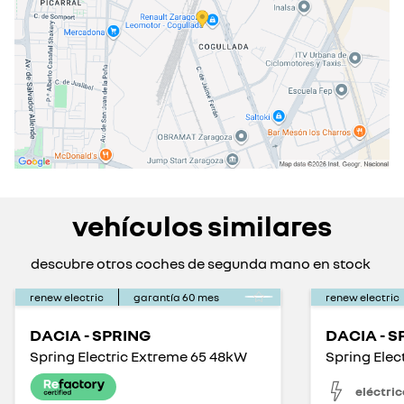
vehículos similares
descubre otros coches de segunda mano en stock
renew electric
garantía
60
mes
renew electric
DACIA - SPRING
DACIA - S
Spring Electric Extreme 65 48kW
Spring Elec
eléctric