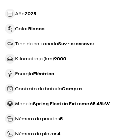
Año
2025
Color
blanco
Tipo de carrocería
suv - crossover
Kilometraje (km)
9000
Energía
eléctrico
Contrato de batería
compra
Modelo
Spring Electric Extreme 65 48kW
Número de puertas
5
Número de plazas
4