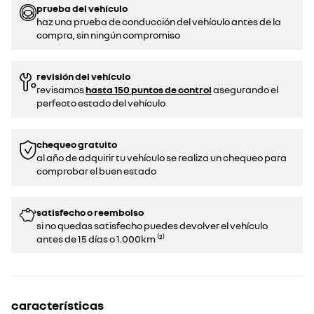
prueba del vehículo
haz una prueba de conducción del vehículo antes de la
compra, sin ningún compromiso
revisión del vehículo
revisamos
hasta 150 puntos de control
asegurando el
perfecto estado del vehículo
chequeo gratuito
al año de adquirir tu vehículo se realiza un chequeo para
comprobar el buen estado​​
satisfecho o reembolso
si no quedas satisfecho puedes devolver el vehículo
antes de 15 días o 1.000km ⁽²⁾
características