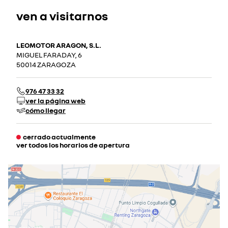
ven a visitarnos
LEOMOTOR ARAGON, S.L.
MIGUEL FARADAY, 6
50014 ZARAGOZA
976 47 33 32
ver la página web
cómo llegar
cerrado actualmente
ver todos los horarios de apertura
lunes
09:30 - 13:30
16:00 - 20:00
martes
09:30 - 13:30
16:00 - 20:00
miércoles
09:30 - 13:30
16:00 - 20:00
jueves
09:30 - 13:30
16:00 - 20:00
viernes
09:30 - 13:30
16:00 - 20:00
sábado
09:30 - 13:00
cerrado actualmente
domingo
cerrado actualmente