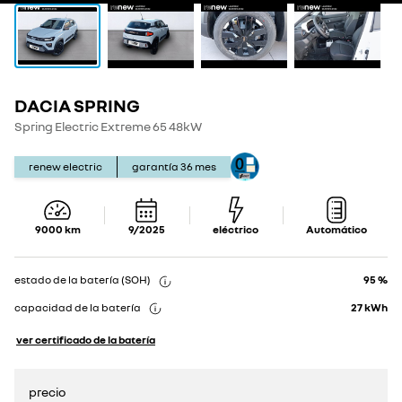
DACIA SPRING
Show
Show
details
details
Spring Electric Extreme 65 48kW
renew electric
garantía
36
mes
9000
km
9/2025
eléctrico
Automático
estado de la batería (SOH)
95 %
capacidad de la batería
27
kWh
ver certificado de la batería
precio