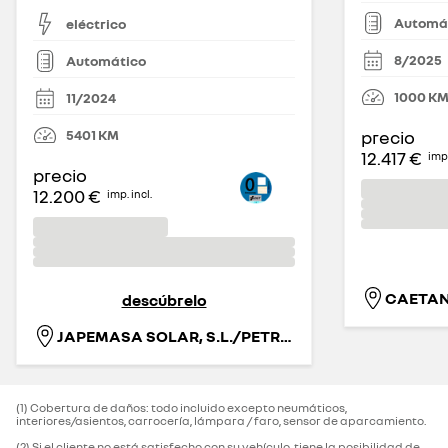
Automá
eléctrico
8/2025
Automático
1000
K
11/2024
5401
KM
precio
12.417 €
imp.
precio
12.200 €
imp. incl.
CAETA
descúbrelo
JAPEMASA SOLAR, S.L./PETREL
(1) Cobertura de daños: todo incluido excepto neumáticos,
interiores/asientos, carrocería, lámpara / faro, sensor de aparcamiento.‌
(2) Si el cliente no está satisfecho con su vehículo, tiene la posibilidad de