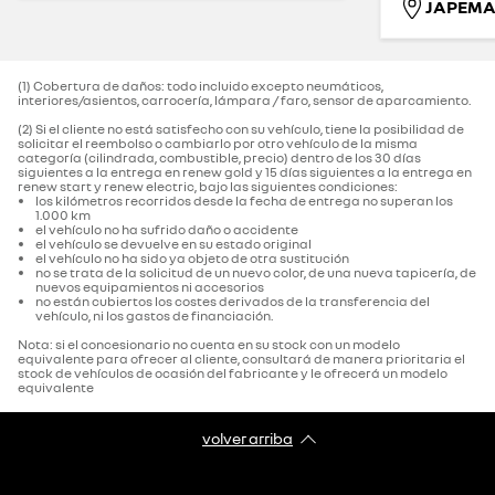
(1) Cobertura de daños: todo incluido excepto neumáticos,
interiores/asientos, carrocería, lámpara / faro, sensor de aparcamiento.‌
(2) Si el cliente no está satisfecho con su vehículo, tiene la posibilidad de
solicitar el reembolso o cambiarlo por otro vehículo de la misma
categoría (cilindrada, combustible, precio) dentro de los 30 días
siguientes a la entrega en renew gold y 15 días siguientes a la entrega en
renew start y renew electric, bajo las siguientes condiciones:
los kilómetros recorridos desde la fecha de entrega no superan los
1.000 km
el vehículo no ha sufrido daño o accidente
el vehículo se devuelve en su estado original
el vehículo no ha sido ya objeto de otra sustitución
no se trata de la solicitud de un nuevo color, de una nueva tapicería, de
nuevos equipamientos ni accesorios
no están cubiertos los costes derivados de la transferencia del
vehículo, ni los gastos de financiación.
Nota: si el concesionario no cuenta en su stock con un modelo
equivalente para ofrecer al cliente, consultará de manera prioritaria el
stock de vehículos de ocasión del fabricante y le ofrecerá un modelo
equivalente
volver arriba