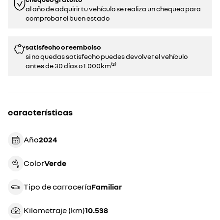
al año de adquirir tu vehículo se realiza un chequeo para
comprobar el buen estado​​
satisfecho o reembolso
si no quedas satisfecho puedes devolver el vehículo
antes de 30 días o 1.000km⁽²⁾
características
Año
2024
Color
verde
Tipo de carrocería
familiar
Kilometraje (km)
10.538