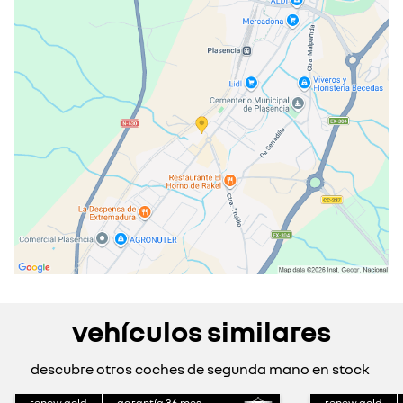
miércoles
09:00 - 14:00
16:00 - 20:00
jueves
09:00 - 14:00
16:00 - 20:00
viernes
09:00 - 14:00
16:00 - 20:00
sábado
10:30 - 13:30
cerrado actualmente
cerrado el 15 ago 2026
domingo
cerrado actualmente
vehículos similares
descubre otros coches de segunda mano en stock
renew gold
garantía
36
mes
renew gold