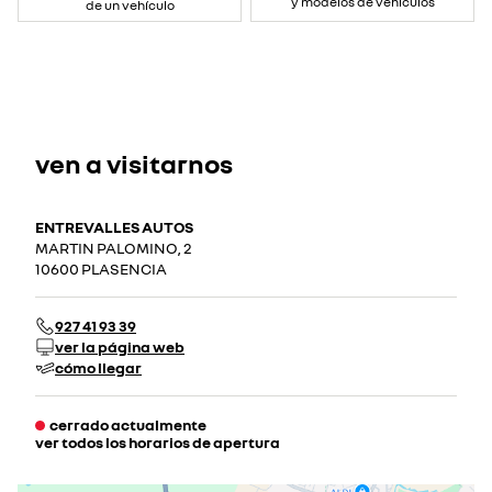
y modelos de vehículos
de un vehículo
ven a visitarnos
ENTREVALLES AUTOS
MARTIN PALOMINO, 2
10600 PLASENCIA
927 41 93 39
ver la página web
cómo llegar
cerrado actualmente
ver todos los horarios de apertura
lunes
09:00 - 14:00
16:00 - 20:00
martes
09:00 - 14:00
16:00 - 20:00