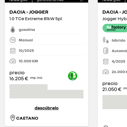
DACIA - JOGGER
DACIA - 
1.0 TCe Extreme 81kW 5pl.
gasolina
Manual
híbrido
10/2025
Automá
10.000
KM
4/2025
26.000
precio
16.205 €
imp. incl.
precio
21.050 €
imp
descúbrelo
CAETANO