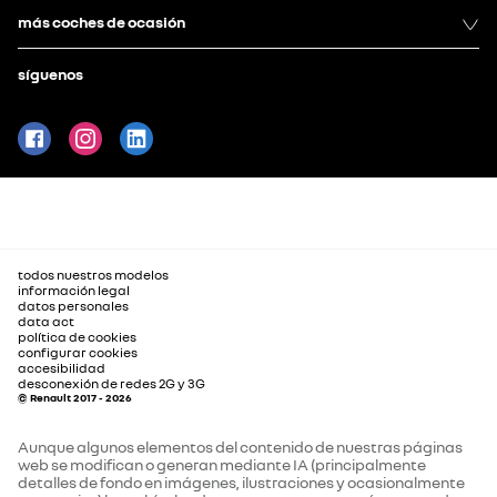
más coches de ocasión
síguenos
todos nuestros modelos
información legal
datos personales
data act
política de cookies
configurar cookies
accesibilidad
desconexión de redes 2G y 3G
© Renault 2017 - 2026
Aunque algunos elementos del contenido de nuestras páginas
web se modifican o generan mediante IA (principalmente
detalles de fondo en imágenes, ilustraciones y ocasionalmente