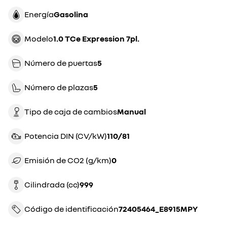
Energía
gasolina
Modelo
1.0 TCe Expression 7pl.
Número de puertas
5
Número de plazas
5
Tipo de caja de cambios
manual
Potencia DIN (CV/kW)
110/81
Emisión de CO2 (g/km)
0
Cilindrada (cc)
999
Código de identificación
72405464_E8915MPY