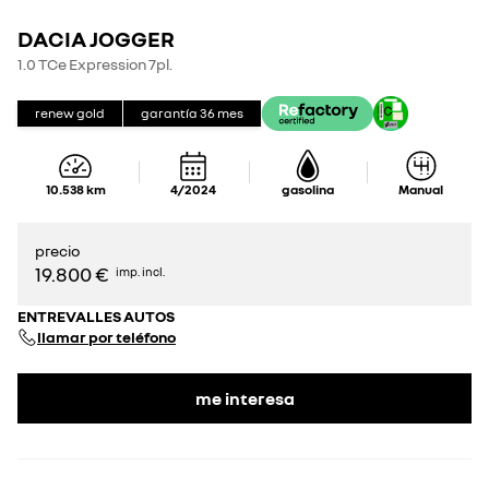
DACIA JOGGER
1.0 TCe Expression 7pl.
renew gold
garantía
36
mes
10.538
km
4/2024
gasolina
Manual
precio
19.800 €
imp. incl.
ENTREVALLES AUTOS
llamar por teléfono
me interesa