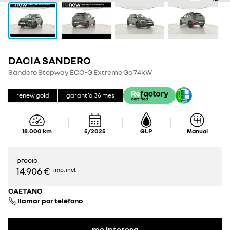
DACIA SANDERO
Sandero Stepway ECO-G Extreme Go 74kW
renew gold
garantía
36
mes
18.000
km
5/2025
GLP
Manual
precio
14.906 €
imp. incl.
CAETANO
llamar por teléfono
me interesa