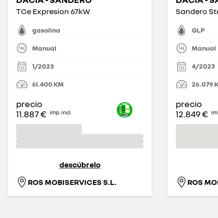
TCe Expresion 67kW
gasolina
GLP
Manual
Manual
1/2023
4/2023
61.400
KM
26.079
precio
precio
11.887 €
12.849 €
imp. incl.
imp
descúbrelo
ROS MOBISERVICES S.L.
ROS MOB