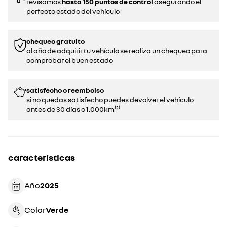
revisamos
hasta 150 puntos de control
asegurando el
perfecto estado del vehículo
chequeo gratuito
al año de adquirir tu vehículo se realiza un chequeo para
comprobar el buen estado​​
satisfecho o reembolso
si no quedas satisfecho puedes devolver el vehículo
antes de 30 días o 1.000km⁽²⁾
características
Año
2025
Color
verde