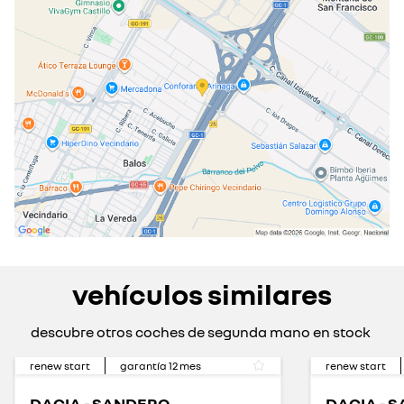
vehículos similares
descubre otros coches de segunda mano en stock
renew start
garantía
12
mes
renew start
DACIA - SANDERO
DACIA - 