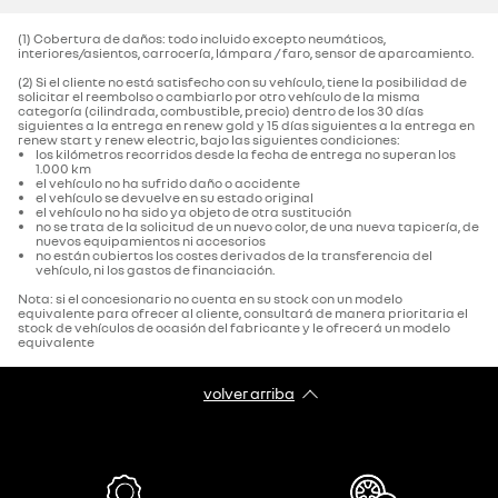
(1) Cobertura de daños: todo incluido excepto neumáticos,
interiores/asientos, carrocería, lámpara / faro, sensor de aparcamiento.‌
(2) Si el cliente no está satisfecho con su vehículo, tiene la posibilidad de
solicitar el reembolso o cambiarlo por otro vehículo de la misma
categoría (cilindrada, combustible, precio) dentro de los 30 días
siguientes a la entrega en renew gold y 15 días siguientes a la entrega en
renew start y renew electric, bajo las siguientes condiciones:
los kilómetros recorridos desde la fecha de entrega no superan los
1.000 km
el vehículo no ha sufrido daño o accidente
el vehículo se devuelve en su estado original
el vehículo no ha sido ya objeto de otra sustitución
no se trata de la solicitud de un nuevo color, de una nueva tapicería, de
nuevos equipamientos ni accesorios
no están cubiertos los costes derivados de la transferencia del
vehículo, ni los gastos de financiación.
Nota: si el concesionario no cuenta en su stock con un modelo
equivalente para ofrecer al cliente, consultará de manera prioritaria el
stock de vehículos de ocasión del fabricante y le ofrecerá un modelo
equivalente
volver arriba