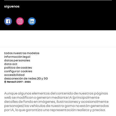
síguenos
todos nuestros modelos
información legal
datos personales
data act
política de cookies
configurar cookies
accesibilidad
desconexión de redes 2G y 3G
© Renault 2017 - 2026
Aunque algunos elementos del contenido de nuestras páginas
web se modifican o generan mediante IA (principalmente
detalles de fondo en imágenes, ilustraciones y ocasionalmente
personajes) los vehículos de nuestra gama no están generados
por IA, lo que garantiza una representación realista y precisa.