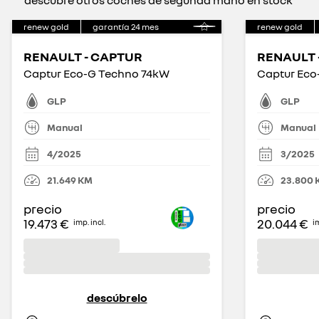
descubre otros coches de segunda mano en stock
renew gold
garantía
24
mes
renew gold
RENAULT - CAPTUR
RENAULT 
Captur Eco-G Techno 74kW
Captur Eco
GLP
GLP
Manual
Manual
4/2025
3/2025
21.649
KM
23.800
precio
precio
19.473 €
20.044 €
imp. incl.
im
descúbrelo