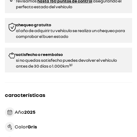
revisamos
hasta 150 puntos de control
asegurando el
perfecto estado del vehículo
chequeo gratuito
al año de adquirir tu vehículo se realiza un chequeo para
comprobar el buen estado​​
satisfecho o reembolso
si no quedas satisfecho puedes devolver el vehículo
antes de 30 días o 1.000km⁽²⁾
características
Año
2025
Color
gris