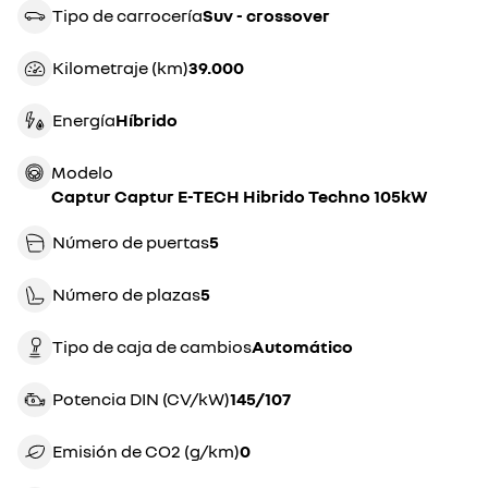
Tipo de carrocería
suv - crossover
Kilometraje (km)
39.000
Energía
híbrido
Modelo
Captur Captur E-TECH Hibrido Techno 105kW
Número de puertas
5
Número de plazas
5
Tipo de caja de cambios
automático
Potencia DIN (CV/kW)
145/107
Emisión de CO2 (g/km)
0