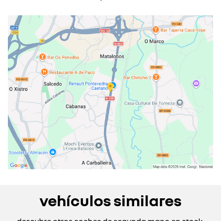
lunes
08:30 - 20:00
martes
08:30 - 20:00
miércoles
08:30 - 20:00
jueves
08:30 - 20:00
viernes
08:30 - 20:00
sábado
10:00 - 13:30
cerrado actualmente
domingo
cerrado actualmente
vehículos similares