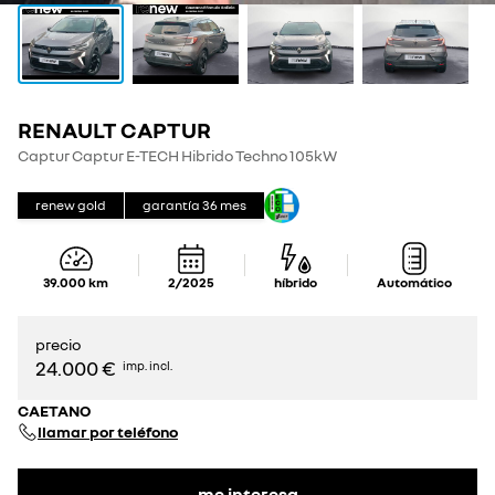
RENAULT CAPTUR
Captur Captur E-TECH Hibrido Techno 105kW
renew gold
garantía
36
mes
39.000
km
2/2025
híbrido
Automático
precio
24.000 €
imp. incl.
CAETANO
llamar por teléfono
me interesa