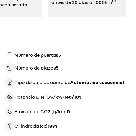
antes de 30 días o 1.000km⁽²⁾
uen estado​​
Número de puertas
5
Número de plazas
5
Tipo de caja de cambios
automático secuencial
Potencia DIN (CV/kW)
140/103
Emisión de CO2 (g/km)
0
Cilindrada (cc)
1333