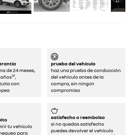
arantía
prueba del vehículo
ma de 24 meses,
haz una prueba de conducción
años⁽¹⁾,
del vehículo antes de la
tuita con
compra, sin ningún
opea
compromiso
satisfecho o reembolso
ito
si no quedas satisfecho
rir tu vehículo
puedes devolver el vehículo
chequeo para