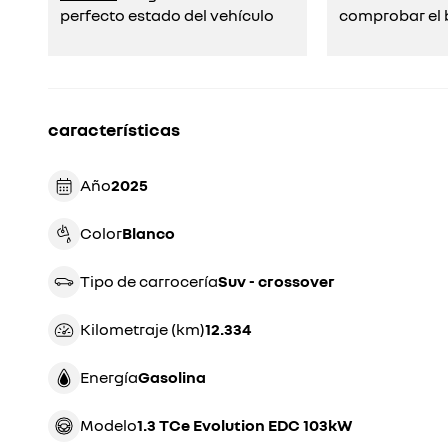
perfecto estado del vehículo
comprobar el b
características
Año
2025
Color
blanco
Tipo de carrocería
suv - crossover
Kilometraje (km)
12.334
Energía
gasolina
Modelo
1.3 TCe Evolution EDC 103kW