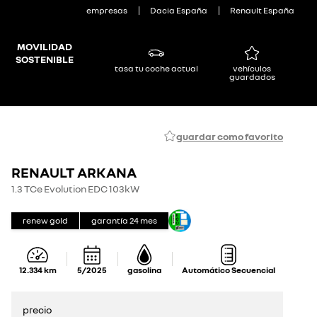
empresas
Dacia España
Renault España
MOVILIDAD
SOSTENIBLE
tasa tu coche actual
vehículos
guardados
guardar como favorito
RENAULT ARKANA
1.3 TCe Evolution EDC 103kW
renew gold
garantía
24
mes
12.334
km
5/2025
gasolina
Automático Secuencial
precio