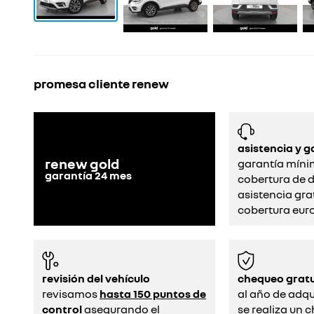
promesa cliente renew
asistencia y g
renew gold
garantía míni
garantía
24
mes
cobertura de d
asistencia gra
cobertura eur
revisión del vehículo
chequeo gratu
revisamos
hasta 150 puntos de
al año de adqui
control
asegurando el
se realiza un 