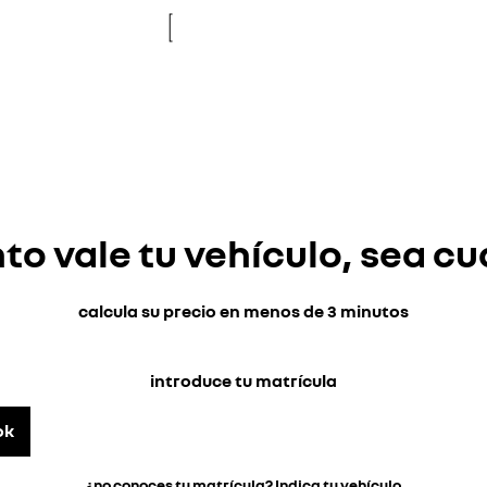
re
new
o vale tu vehículo, sea cu
calcula su precio en menos de 3 minutos
introduce tu matrícula
ok
¿no conoces tu matrícula? Indica tu vehículo