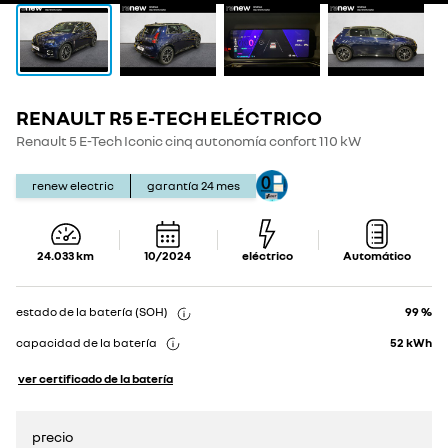
RENAULT R5 E-TECH ELÉCTRICO
Show
Show
details
details
Renault 5 E-Tech Iconic cinq autonomía confort 110 kW
renew electric
garantía
24
mes
24.033
km
10/2024
eléctrico
Automático
estado de la batería (SOH)
99 %
capacidad de la batería
52
kWh
ver certificado de la batería
precio