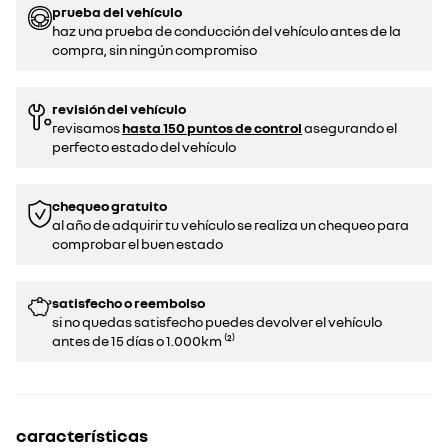
prueba del vehículo
haz una prueba de conducción del vehículo antes de la
compra, sin ningún compromiso
revisión del vehículo
revisamos
hasta 150 puntos de control
asegurando el
perfecto estado del vehículo
chequeo gratuito
al año de adquirir tu vehículo se realiza un chequeo para
comprobar el buen estado​​
satisfecho o reembolso
si no quedas satisfecho puedes devolver el vehículo
antes de 15 días o 1.000km ⁽²⁾
características