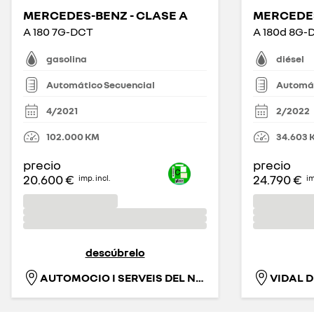
MERCEDES-BENZ - CLASE A
MERCEDES
A 180 7G-DCT
A 180d 8G-
gasolina
diésel
Automático Secuencial
Automát
4/2021
2/2022
102.000
KM
34.603
precio
precio
20.600 €
24.790 €
imp. incl.
im
descúbrelo
AUTOMOCIO I SERVEIS DEL NORD-EST, S.L.