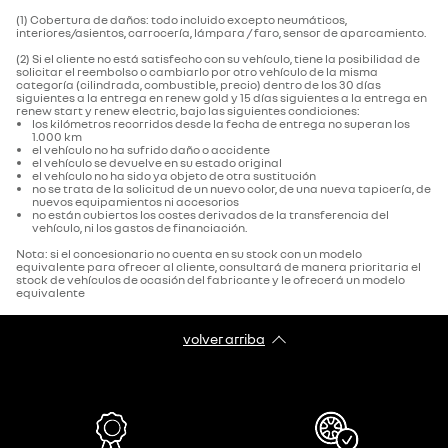
(1) Cobertura de daños: todo incluido excepto neumáticos,
interiores/asientos, carrocería, lámpara / faro, sensor de aparcamiento.‌
(2) Si el cliente no está satisfecho con su vehículo, tiene la posibilidad de
solicitar el reembolso o cambiarlo por otro vehículo de la misma
categoría (cilindrada, combustible, precio) dentro de los 30 días
siguientes a la entrega en renew gold y 15 días siguientes a la entrega en
renew start y renew electric, bajo las siguientes condiciones:
los kilómetros recorridos desde la fecha de entrega no superan los
1.000 km
el vehículo no ha sufrido daño o accidente
el vehículo se devuelve en su estado original
el vehículo no ha sido ya objeto de otra sustitución
no se trata de la solicitud de un nuevo color, de una nueva tapicería, de
nuevos equipamientos ni accesorios
no están cubiertos los costes derivados de la transferencia del
vehículo, ni los gastos de financiación.
Nota: si el concesionario no cuenta en su stock con un modelo
equivalente para ofrecer al cliente, consultará de manera prioritaria el
stock de vehículos de ocasión del fabricante y le ofrecerá un modelo
equivalente
volver arriba