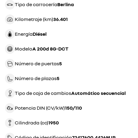
Tipo de carrocería
berlina
Kilometraje (km)
36.401
Energía
diésel
Modelo
A 200d 8G-DCT
Número de puertas
5
Número de plazas
5
Tipo de caja de cambios
automático secuencial
Potencia DIN (CV/kW)
150/110
Cilindrada (cc)
1950
Código de identificación
72417600_4426MJP