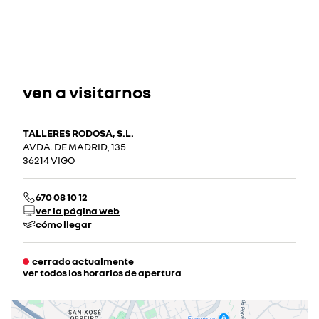
ven a visitarnos
TALLERES RODOSA, S.L.
AVDA. DE MADRID, 135
36214 VIGO
670 08 10 12
ver la página web
cómo llegar
cerrado actualmente
ver todos los horarios de apertura
lunes
07:30 - 20:30
martes
07:30 - 20:30
miércoles
07:30 - 20:30