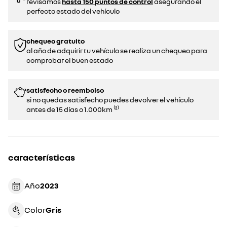
revisamos
hasta 150 puntos de control
asegurando el
perfecto estado del vehículo
chequeo gratuito
al año de adquirir tu vehículo se realiza un chequeo para
comprobar el buen estado​​
satisfecho o reembolso
si no quedas satisfecho puedes devolver el vehículo
antes de 15 días o 1.000km ⁽²⁾
características
Año
2023
Color
gris