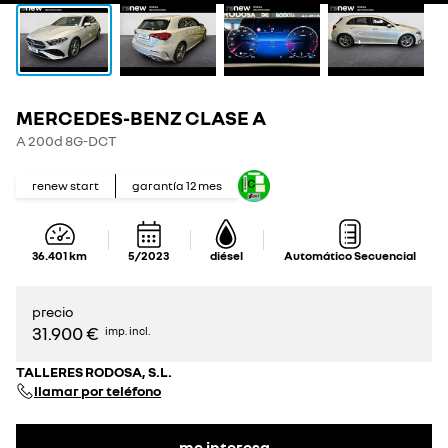
MERCEDES-BENZ CLASE A
A 200d 8G-DCT
renew start
garantía
12
mes
36.401
km
5/2023
diésel
Automático Secuencial
precio
31.900 €
imp. incl.
TALLERES RODOSA, S.L.
llamar por teléfono
me interesa