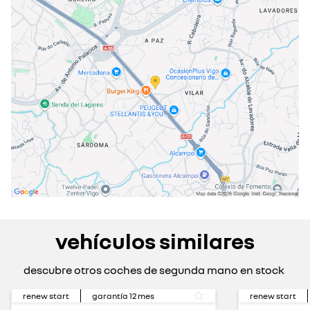
jueves
07:30 - 20:30
viernes
07:30 - 20:30
sábado
09:00 - 13:30
cerrado actualmente
domingo
cerrado actualmente
vehículos similares
descubre otros coches de segunda mano en stock
renew start
garantía
12
mes
renew start