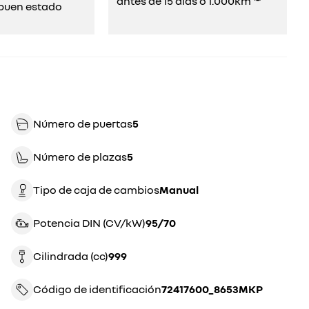
antes de 15 días o 1.000km ⁽²⁾
uen estado​​
Número de puertas
5
Número de plazas
5
Tipo de caja de cambios
manual
Potencia DIN (CV/kW)
95/70
Cilindrada (cc)
999
Código de identificación
72417600_8653MKP