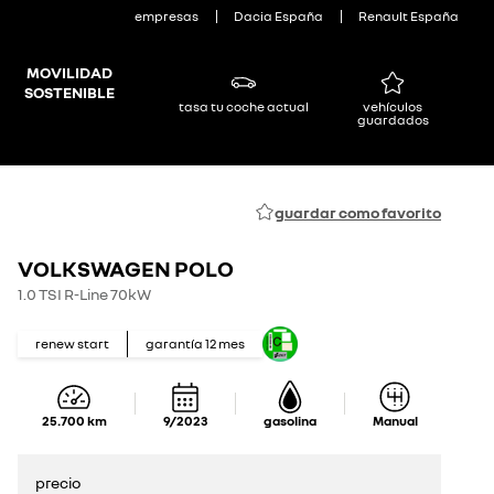
empresas
Dacia España
Renault España
MOVILIDAD
SOSTENIBLE
tasa tu coche actual
vehículos
guardados
guardar como favorito
VOLKSWAGEN POLO
1.0 TSI R-Line 70kW
renew start
garantía
12
mes
25.700
km
9/2023
gasolina
Manual
precio