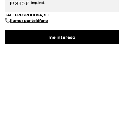
19.890 €
imp. incl.
TALLERES RODOSA, S.L.
llamar por teléfono
me interesa