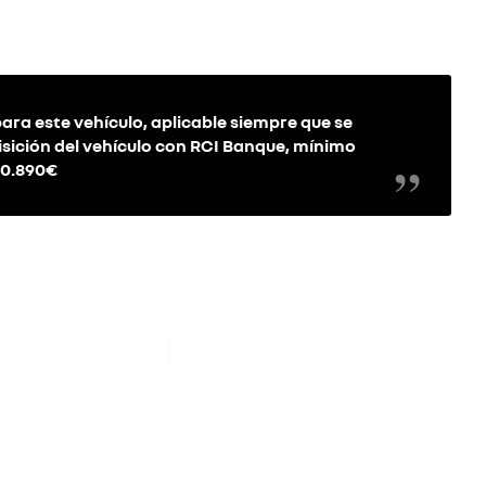
a este vehículo, aplicable siempre que se
isición del vehículo con RCI Banque, mínimo
20.890€
re
new