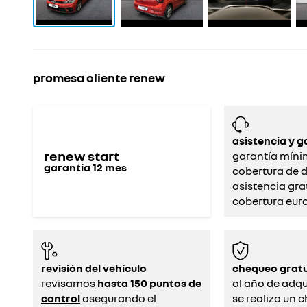
promesa cliente renew
asistencia y g
renew start
garantía míni
garantía
12
mes
cobertura de d
asistencia gra
cobertura eur
revisión del vehículo
chequeo gratu
revisamos
hasta 150 puntos de
al año de adqui
control
asegurando el
se realiza un 