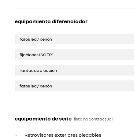
equipamiento diferenciador
faros led / xenón
fijaciones ISOFIX
llantas de aleación
faros led / xenón
equipamiento de serie
lista no contractual
Retrovisores exteriores plegables