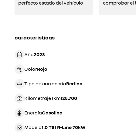
perfecto estado del vehículo
comprobar el b
características
Año
2023
Color
rojo
Tipo de carrocería
berlina
Kilometraje (km)
25.700
Energía
gasolina
Modelo
1.0 TSI R-Line 70kW