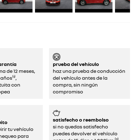
arantía
prueba del vehículo
ma de 12 meses,
haz una prueba de conducción
años⁽¹⁾,
del vehículo antes de la
tuita con
compra, sin ningún
opea
compromiso‌
satisfecho o reembolso
ito
si no quedas satisfecho
rir tu vehículo
puedes devolver el vehículo
chequeo para