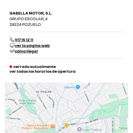
GABELLA MOTOR, S.L.
GRUPO ESCOLAR, 4
28224 POZUELO
917 15 12 11
ver la página web
cómo llegar
cerrado actualmente
ver todos los horarios de apertura
lunes
09:00 - 14:00
16:30 - 20:00
martes
09:00 - 14:00
16:30 - 20:00
miércoles
09:00 - 14:00
16:30 - 20:00
jueves
09:00 - 14:00
16:30 - 20:00
viernes
09:00 - 14:00
16:30 - 20:00
sábado
10:00 - 14:00
cerrado actualmente
domingo
cerrado actualmente