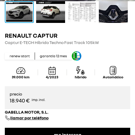
RENAULT CAPTUR
Captur E-TECH Híbrido Techno Fast Track 105kW
renew start
garantía
12
mes
39.000
km
4/2023
híbrido
Automático
precio
18.940 €
imp. incl.
GABELLA MOTOR, S.L.
llamar por teléfono
me interesa