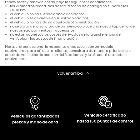
renew start y renew electric, bajo las siguientes condiciones:
los kilómetros recorridos desde la fecha de entrega no superan los
1.000 km
el vehículo no ha sufrido daño o accidente
el vehículo se devuelve en su estado original
el vehículo no ha sido ya objeto de otra sustitución
no se trata de la solicitud de un nuevo color, de una nueva tapicería, de
nuevos equipamientos ni accesorios
no están cubiertos los costes derivados de la transferencia del
vehículo, ni los gastos de financiación.
Nota: si el concesionario no cuenta en su stock con un modelo
equivalente para ofrecer al cliente, consultará de manera prioritaria el
stock de vehículos de ocasión del fabricante y le ofrecerá un modelo
equivalente
volver arriba
vehículo certificado
vehículos garantizados
hasta 150 puntos de control
piezas y mano de obra