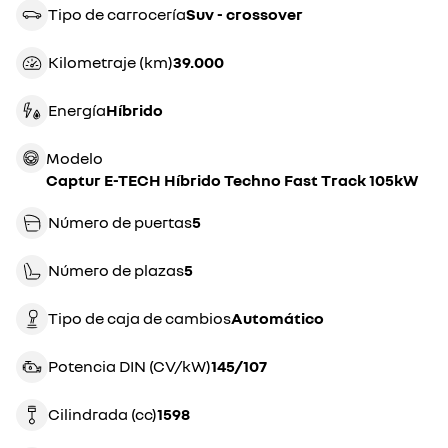
Tipo de carrocería
suv - crossover
Kilometraje (km)
39.000
Energía
híbrido
Modelo
Captur E-TECH Híbrido Techno Fast Track 105kW
Número de puertas
5
Número de plazas
5
Tipo de caja de cambios
automático
Potencia DIN (CV/kW)
145/107
Cilindrada (cc)
1598