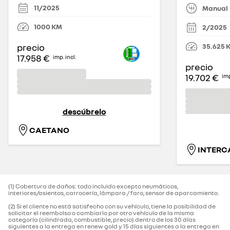
11/2025
Manual
1000
KM
2/2025
35.625
precio
17.958 €
imp. incl.
precio
19.702 €
imp
descúbrelo
CAETANO
INTERC
(1) Cobertura de daños: todo incluido excepto neumáticos,
interiores/asientos, carrocería, lámpara / faro, sensor de aparcamiento.‌
(2) Si el cliente no está satisfecho con su vehículo, tiene la posibilidad de
solicitar el reembolso o cambiarlo por otro vehículo de la misma
categoría (cilindrada, combustible, precio) dentro de los 30 días
siguientes a la entrega en renew gold y 15 días siguientes a la entrega en