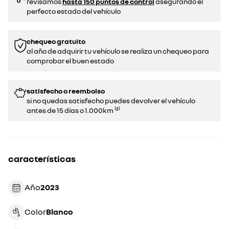
revisamos
hasta 150 puntos de control
asegurando el
perfecto estado del vehículo
chequeo gratuito
al año de adquirir tu vehículo se realiza un chequeo para
comprobar el buen estado​​
satisfecho o reembolso
si no quedas satisfecho puedes devolver el vehículo
antes de 15 días o 1.000km ⁽²⁾
características
Año
2023
Color
blanco