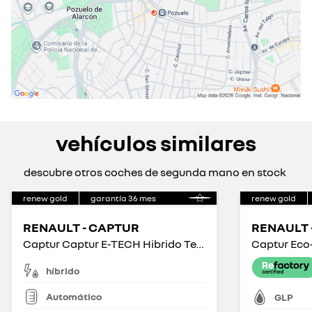
vehículos similares
descubre otros coches de segunda mano en stock
renew gold
garantía
36
mes
renew gold
RENAULT - CAPTUR
RENAULT 
Captur Captur E-TECH Hibrido Techno 105kW
Captur Eco
híbrido
Automático
GLP