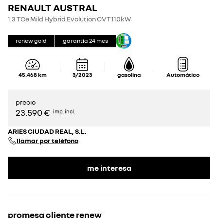
RENAULT AUSTRAL
1.3 TCe Mild Hybrid Evolution CVT 110kW
renew gold
garantía
24
mes
45.468
km
3/2023
gasolina
Automático
precio
23.590 €
imp. incl.
ARIES CIUDAD REAL, S.L.
llamar por teléfono
me interesa
promesa cliente renew