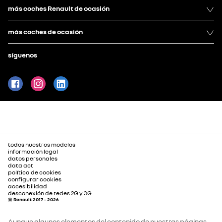
más coches Renault de ocasión
más coches de ocasión
síguenos
todos nuestros modelos
información legal
datos personales
data act
política de cookies
configurar cookies
accesibilidad
desconexión de redes 2G y 3G
© Renault 2017 - 2026
Aunque algunos elementos del contenido de nuestras páginas