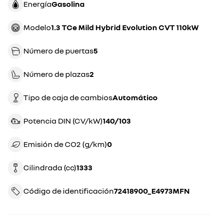
Energía
gasolina
Modelo
1.3 TCe Mild Hybrid Evolution CVT 110kW
Número de puertas
5
Número de plazas
2
Tipo de caja de cambios
automático
Potencia DIN (CV/kW)
140/103
Emisión de CO2 (g/km)
0
Cilindrada (cc)
1333
Código de identificación
72418900_E4973MFN