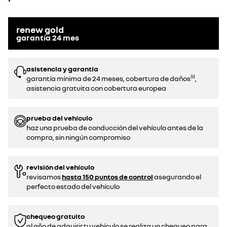
renew gold
garantía
24
mes
asistencia y garantía
garantía mínima de 24 meses, cobertura de daños⁽¹⁾,
asistencia gratuita con cobertura europea
prueba del vehículo
haz una prueba de conducción del vehículo antes de la
compra, sin ningún compromiso
revisión del vehículo
revisamos
hasta 150 puntos de control
asegurando el
perfecto estado del vehículo
chequeo gratuito
al año de adquirir tu vehículo se realiza un chequeo para