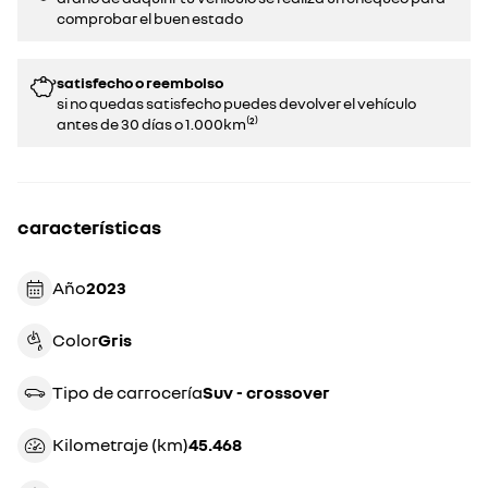
comprobar el buen estado​​
satisfecho o reembolso
si no quedas satisfecho puedes devolver el vehículo
antes de 30 días o 1.000km⁽²⁾
características
Año
2023
Color
gris
Tipo de carrocería
suv - crossover
Kilometraje (km)
45.468