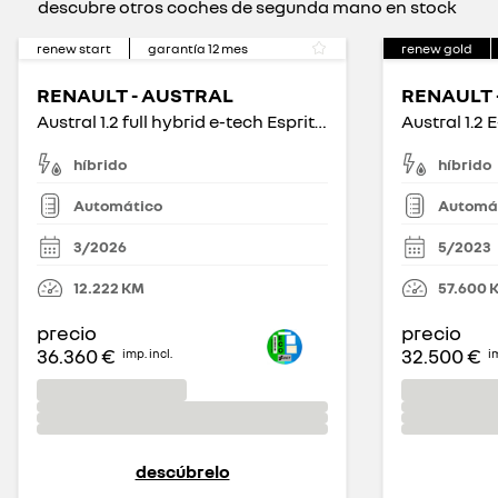
descubre otros coches de segunda mano en stock
renew start
garantía
12
mes
renew gold
RENAULT - AUSTRAL
RENAULT 
Austral 1.2 full hybrid e-tech Esprit Alpine 146kW
híbrido
híbrido
Automático
Automá
3/2026
5/2023
12.222
KM
57.600
precio
precio
36.360 €
32.500 €
imp. incl.
im
descúbrelo