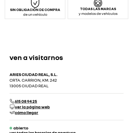
TODAS LAS MARCAS
SIN OBLIGACIÓN DE COMPRA
y modelos de vehículos
de un vehículo
ven a visitarnos
ARIES CIUDAD REAL, S.L.
CRTA. CARRION, KM. 242
13005 CIUDAD REAL
615 08 94 25
ver la página web
cómo llegar
abierto
ver todos los horarios de apertura