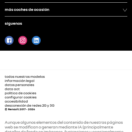
más coches de ocasión
síguenos
todos nuestros modelos
información legal
datos personales
data act
política de cookies
configurar cookies
accesibilidad
desconexión de redes 2G y 3G
© Renault 2017 - 2026
Aunque algunos elementos del contenido de nuestras páginas
web se modifican o generan mediante IA (principalmente
detalles de fondo en imágenes, ilustraciones y ocasionalmente