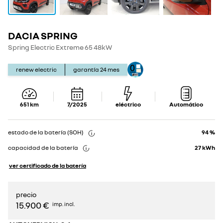
DACIA SPRING
Show
Show
details
details
Spring Electric Extreme 65 48kW
renew electric
garantía
24
mes
651
km
7/2025
eléctrico
Automático
estado de la batería (SOH)
94 %
capacidad de la batería
27
kWh
ver certificado de la batería
precio
15.900 €
imp. incl.