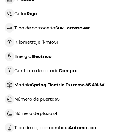
Color
rojo
Tipo de carrocería
suv - crossover
Kilometraje (km)
651
Energía
eléctrico
Contrato de batería
compra
Modelo
Spring Electric Extreme 65 48kW
Número de puertas
5
Número de plazas
4
Tipo de caja de cambios
automático