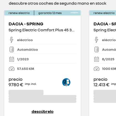
descubre otros coches de segunda mano en stock
renew electric
garantía
12
mes
renew electric
DACIA - SPRING
DACIA - S
Spring Electric Comfort Plus 45 33kW
Spring Elec
eléctrico
eléctric
Automático
Automá
1/2023
8/2025
57.650
KM
1000
K
precio
precio
9780 €
12.413 €
imp. incl.
imp.
descúbrelo