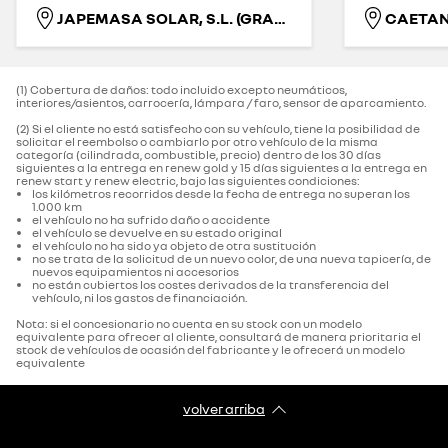
JAPEMASA SOLAR, S.L. (GRANADA)
CAETA
(1) Cobertura de daños: todo incluido excepto neumáticos,
interiores/asientos, carrocería, lámpara / faro, sensor de aparcamiento.‌
(2) Si el cliente no está satisfecho con su vehículo, tiene la posibilidad de
solicitar el reembolso o cambiarlo por otro vehículo de la misma
categoría (cilindrada, combustible, precio) dentro de los 30 días
siguientes a la entrega en renew gold y 15 días siguientes a la entrega en
renew start y renew electric, bajo las siguientes condiciones:
los kilómetros recorridos desde la fecha de entrega no superan los
1.000 km
el vehículo no ha sufrido daño o accidente
el vehículo se devuelve en su estado original
el vehículo no ha sido ya objeto de otra sustitución
no se trata de la solicitud de un nuevo color, de una nueva tapicería, de
nuevos equipamientos ni accesorios
no están cubiertos los costes derivados de la transferencia del
vehículo, ni los gastos de financiación.
Nota: si el concesionario no cuenta en su stock con un modelo
equivalente para ofrecer al cliente, consultará de manera prioritaria el
stock de vehículos de ocasión del fabricante y le ofrecerá un modelo
equivalente
volver arriba