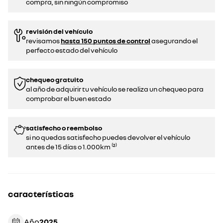
compra, sin ningún compromiso
revisión del vehículo
revisamos
hasta 150 puntos de control
asegurando el
perfecto estado del vehículo
chequeo gratuito
al año de adquirir tu vehículo se realiza un chequeo para
comprobar el buen estado​​
satisfecho o reembolso
si no quedas satisfecho puedes devolver el vehículo
antes de 15 días o 1.000km ⁽²⁾
características
Año
2025