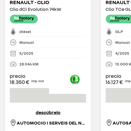
RENAULT - CLIO
RENAULT -
Clio dCi Evolution 74kW
Clio TCe G
diésel
GLP
Manual
Manual
5/2025
4/2025
28.946
KM
13.000
precio
precio
18.350 €
16.127 €
imp. incl.
imp.
descúbrelo
AUTOMOCIO I SERVEIS DEL NORD-EST, S.L.
AUTOSAE