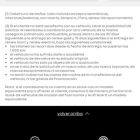
(1) Cobertura de daños: todo incluido excepto neumáticos,
interiores/asientos, carrocería, lámpara / faro, sensor de aparcamiento.‌
(2) Si el cliente no está satisfecho con su vehículo, tiene la posibilidad de
solicitar el reembolso o cambiarlo por otro vehículo de la misma
categoría (cilindrada, combustible, precio) dentro de los 30 días
siguientes a la entrega en renew gold y 15 días siguientes a la entrega en
renew start y renew electric, bajo las siguientes condiciones:
los kilómetros recorridos desde la fecha de entrega no superan los
1.000 km
el vehículo no ha sufrido daño o accidente
el vehículo se devuelve en su estado original
el vehículo no ha sido ya objeto de otra sustitución
no se trata de la solicitud de un nuevo color, de una nueva tapicería, de
nuevos equipamientos ni accesorios
no están cubiertos los costes derivados de la transferencia del
vehículo, ni los gastos de financiación.
Nota: si el concesionario no cuenta en su stock con un modelo
equivalente para ofrecer al cliente, consultará de manera prioritaria el
stock de vehículos de ocasión del fabricante y le ofrecerá un modelo
equivalente
volver arriba