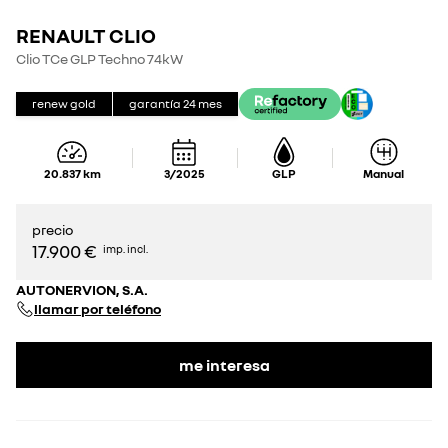
RENAULT CLIO
Clio TCe GLP Techno 74kW
renew gold
garantía
24
mes
20.837
km
3/2025
GLP
Manual
precio
17.900 €
imp. incl.
AUTONERVION, S.A.
llamar por teléfono
me interesa