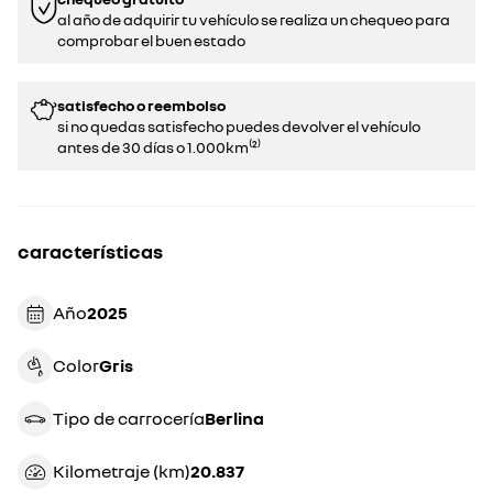
al año de adquirir tu vehículo se realiza un chequeo para
comprobar el buen estado​​
satisfecho o reembolso
si no quedas satisfecho puedes devolver el vehículo
antes de 30 días o 1.000km⁽²⁾
características
Año
2025
Color
gris
Tipo de carrocería
berlina
Kilometraje (km)
20.837