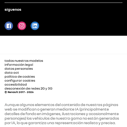
síguenos
todos nuestros modelos
información legal
datos personales
data act
política de cookies
configurar cookies
accesibilidad
desconexión de redes 2G y 3G
© Renault 2017 - 2026
Aunque algunos elementos del contenido de nuestras páginas
web se modifican o generan mediante IA (principalmente
detalles de fondo en imágenes, ilustraciones y ocasionalmente
personajes) los vehículos de nuestra gama no están generados
por IA, lo que garantiza una representación realista y precisa.