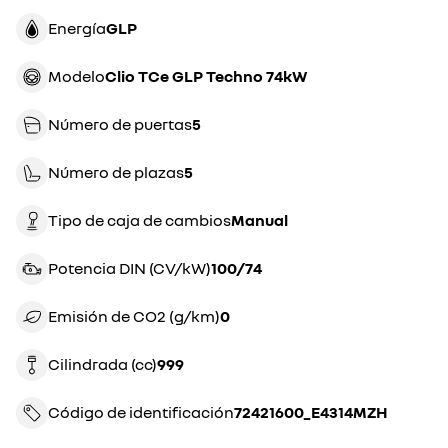
Energía
GLP
Modelo
Clio TCe GLP Techno 74kW
Número de puertas
5
Número de plazas
5
Tipo de caja de cambios
manual
Potencia DIN (CV/kW)
100/74
Emisión de CO2 (g/km)
0
Cilindrada (cc)
999
Código de identificación
72421600_E4314MZH