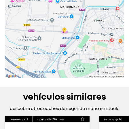
viernes
09:30 - 13:30
16:00 - 20:00
sábado
10:00 - 13:30
cerrado actualmente
domingo
cerrado actualmente
vehículos similares
descubre otros coches de segunda mano en stock
renew gold
garantía
36
mes
renew gold