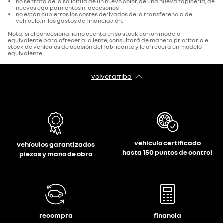
no se trata de la solicitud de un nuevo color, de una nueva tapicería, de
nuevos equipamientos ni accesorios
no están cubiertos los costes derivados de la transferencia del
vehículo, ni los gastos de financiación.
Nota: si el concesionario no cuenta en su stock con un modelo
equivalente para ofrecer al cliente, consultará de manera prioritaria el
stock de vehículos de ocasión del fabricante y le ofrecerá un modelo
equivalente
volver arriba
vehículo certificado
vehículos garantizados
hasta 150 puntos de control
piezas y mano de obra
recompra
financia