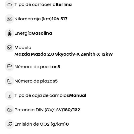
Tipo de carrocería
berlina
Kilometraje (km)
106.517
Energía
gasolina
Modelo
Mazda Mazda 2.0 Skyactiv-X Zenith-X 12kW
Número de puertas
5
Número de plazas
5
Tipo de caja de cambios
manual
Potencia DIN (CV/kW)
180/132
Emisión de CO2 (g/km)
0