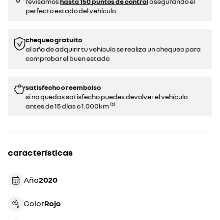
revisamos
hasta 150 puntos de control
asegurando el
perfecto estado del vehículo
chequeo gratuito
al año de adquirir tu vehículo se realiza un chequeo para
comprobar el buen estado​​
satisfecho o reembolso
si no quedas satisfecho puedes devolver el vehículo
antes de 15 días o 1.000km ⁽²⁾
características
Año
2020
Color
rojo