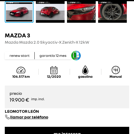
MAZDA 3
Mazda Mazda 2.0 Skyactiv-X Zenith-X 12kW
renew start
garantía
12
mes
106.517
km
12/2020
gasolina
Manual
precio
19.900 €
imp. incl.
LEOMOTOR LEÓN
llamar por teléfono
me interesa