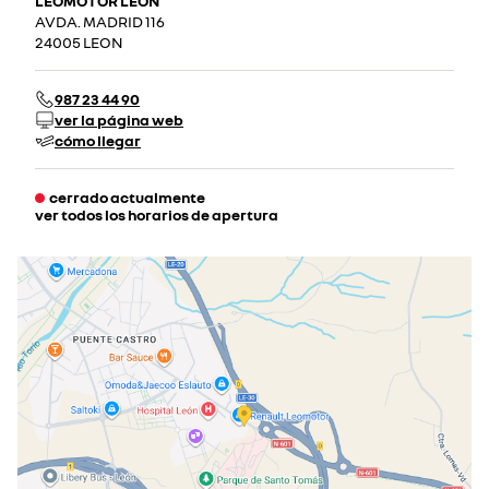
LEOMOTOR LEÓN
AVDA. MADRID 116
24005 LEON
987 23 44 90
ver la página web
cómo llegar
cerrado actualmente
ver todos los horarios de apertura
lunes
09:00 - 14:00
15:00 - 20:00
martes
09:00 - 14:00
15:00 - 20:00
miércoles
09:00 - 14:00
15:00 - 20:00
jueves
09:00 - 14:00
15:00 - 20:00
viernes
09:00 - 14:00
15:00 - 20:00
sábado
09:00 - 14:00
15:00 - 20:00
domingo
cerrado actualmente