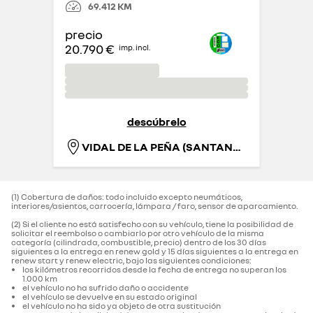
69.412
KM
precio
20.790 €
imp. incl.
descúbrelo
VIDAL DE LA PEÑA (SANTANDER)
(1) Cobertura de daños: todo incluido excepto neumáticos,
interiores/asientos, carrocería, lámpara / faro, sensor de aparcamiento.‌
(2) Si el cliente no está satisfecho con su vehículo, tiene la posibilidad de
solicitar el reembolso o cambiarlo por otro vehículo de la misma
categoría (cilindrada, combustible, precio) dentro de los 30 días
siguientes a la entrega en renew gold y 15 días siguientes a la entrega en
renew start y renew electric, bajo las siguientes condiciones:
los kilómetros recorridos desde la fecha de entrega no superan los
1.000 km
el vehículo no ha sufrido daño o accidente
el vehículo se devuelve en su estado original
el vehículo no ha sido ya objeto de otra sustitución