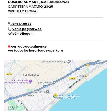
COMERCIAL MARTI, S.A.(BADALONA)
CARRETERA MATARO, 23-25
08911 BADALONA
937 48 99 99
ver la página web
cómo llegar
cerrado actualmente
ver todos los horarios de apertura
lunes
09:00 - 13:30
16:00 - 20:00
martes
09:00 - 13:30
16:00 - 20:00
miércoles
09:00 - 13:30
16:00 - 20:00
jueves
09:00 - 13:30
16:00 - 20:00
viernes
09:00 - 13:30
16:00 - 20:00
sábado
10:00 - 13:30
17:00 - 20:00
cerrado el 15 ago 2026
domingo
cerrado actualmente