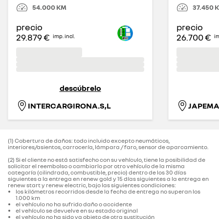
54.000
KM
37.450
precio
precio
29.879 €
26.700 €
imp. incl.
im
descúbrelo
INTERCARGIRONA.S,L
(1) Cobertura de daños: todo incluido excepto neumáticos,
interiores/asientos, carrocería, lámpara / faro, sensor de aparcamiento.‌
(2) Si el cliente no está satisfecho con su vehículo, tiene la posibilidad de
solicitar el reembolso o cambiarlo por otro vehículo de la misma
categoría (cilindrada, combustible, precio) dentro de los 30 días
siguientes a la entrega en renew gold y 15 días siguientes a la entrega en
renew start y renew electric, bajo las siguientes condiciones:
los kilómetros recorridos desde la fecha de entrega no superan los
1.000 km
el vehículo no ha sufrido daño o accidente
el vehículo se devuelve en su estado original
el vehículo no ha sido ya objeto de otra sustitución