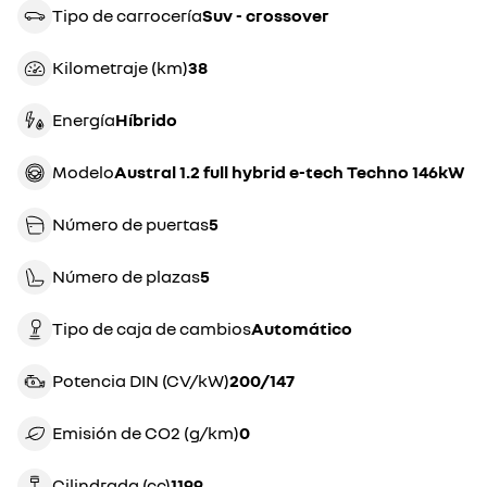
Tipo de carrocería
suv - crossover
Kilometraje (km)
38
Energía
híbrido
Modelo
Austral 1.2 full hybrid e-tech Techno 146kW
Número de puertas
5
Número de plazas
5
Tipo de caja de cambios
automático
Potencia DIN (CV/kW)
200/147
Emisión de CO2 (g/km)
0
Cilindrada (cc)
1199