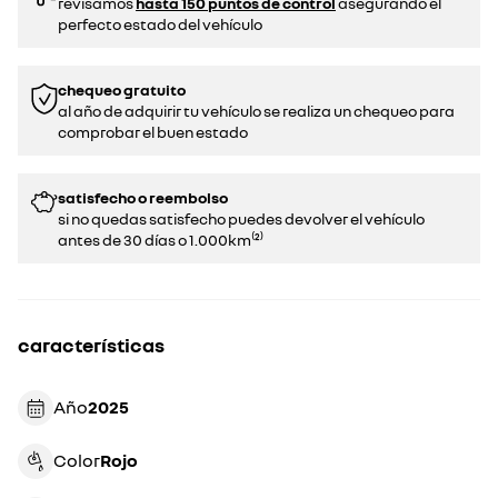
revisamos
hasta 150 puntos de control
asegurando el
perfecto estado del vehículo
chequeo gratuito
al año de adquirir tu vehículo se realiza un chequeo para
comprobar el buen estado​​
satisfecho o reembolso
si no quedas satisfecho puedes devolver el vehículo
antes de 30 días o 1.000km⁽²⁾
características
Año
2025
Color
rojo