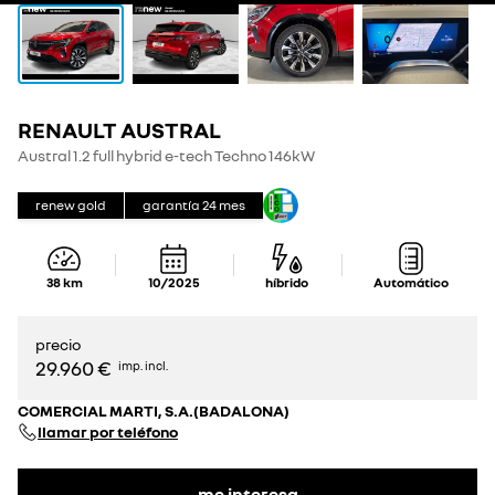
RENAULT AUSTRAL
Austral 1.2 full hybrid e-tech Techno 146kW
renew gold
garantía
24
mes
38
km
10/2025
híbrido
Automático
precio
29.960 €
imp. incl.
COMERCIAL MARTI, S.A.(BADALONA)
llamar por teléfono
me interesa