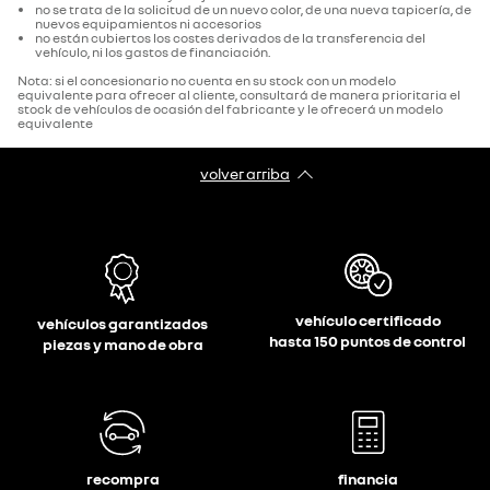
no se trata de la solicitud de un nuevo color, de una nueva tapicería, de
nuevos equipamientos ni accesorios
no están cubiertos los costes derivados de la transferencia del
vehículo, ni los gastos de financiación.
Nota: si el concesionario no cuenta en su stock con un modelo
equivalente para ofrecer al cliente, consultará de manera prioritaria el
stock de vehículos de ocasión del fabricante y le ofrecerá un modelo
equivalente
volver arriba
vehículo certificado
vehículos garantizados
hasta 150 puntos de control
piezas y mano de obra
recompra
financia