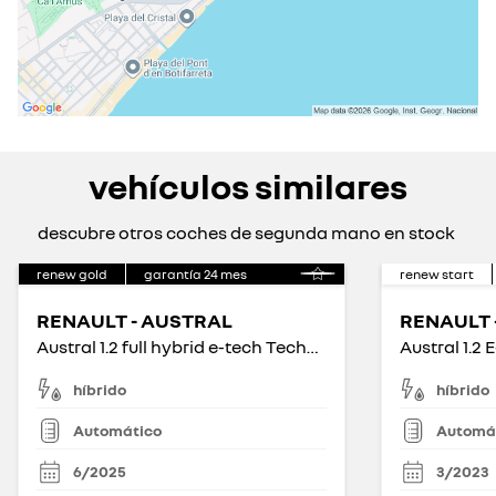
vehículos similares
descubre otros coches de segunda mano en stock
renew gold
garantía
24
mes
renew start
RENAULT - AUSTRAL
RENAULT 
Austral 1.2 full hybrid e-tech Techno 146kW
híbrido
híbrido
Automático
Automá
6/2025
3/2023