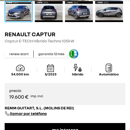
RENAULT CAPTUR
Captur E-TECH Híbrido Techno 105kW
renew start
garantía
12
mes
54.000
km
3/2023
híbrido
Automático
precio
19.600 €
imp. incl.
REMM GUITART, S.L. (MOLINS DE REI)
llamar por teléfono
me interesa