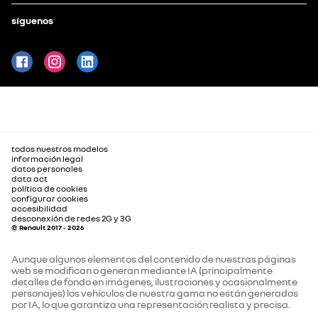
síguenos
todos nuestros modelos
información legal
datos personales
data act
política de cookies
configurar cookies
accesibilidad
desconexión de redes 2G y 3G
© Renault 2017 - 2026
Aunque algunos elementos del contenido de nuestras páginas
web se modifican o generan mediante IA (principalmente
detalles de fondo en imágenes, ilustraciones y ocasionalmente
personajes) los vehículos de nuestra gama no están generados
por IA, lo que garantiza una representación realista y precisa.