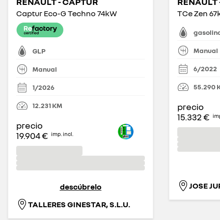
RENAULT - CAPTUR
RENAULT 
Captur Eco-G Techno 74kW
TCe Zen 6
gasolin
Manual
GLP
6/2022
Manual
55.290
1/2026
12.231
KM
precio
15.332 €
imp
precio
19.904 €
imp. incl.
JOSE JU
descúbrelo
TALLERES GINESTAR, S.L.U.