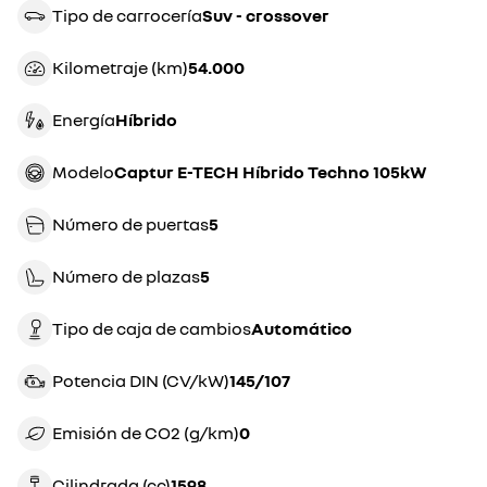
Tipo de carrocería
suv - crossover
Kilometraje (km)
54.000
Energía
híbrido
Modelo
Captur E-TECH Híbrido Techno 105kW
Número de puertas
5
Número de plazas
5
Tipo de caja de cambios
automático
Potencia DIN (CV/kW)
145/107
Emisión de CO2 (g/km)
0
Cilindrada (cc)
1598