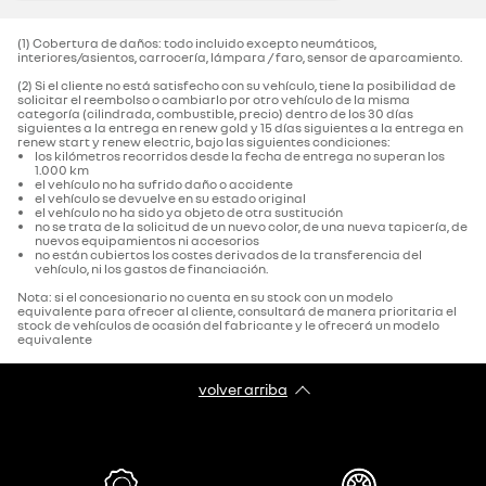
(1) Cobertura de daños: todo incluido excepto neumáticos,
interiores/asientos, carrocería, lámpara / faro, sensor de aparcamiento.‌
(2) Si el cliente no está satisfecho con su vehículo, tiene la posibilidad de
solicitar el reembolso o cambiarlo por otro vehículo de la misma
categoría (cilindrada, combustible, precio) dentro de los 30 días
siguientes a la entrega en renew gold y 15 días siguientes a la entrega en
renew start y renew electric, bajo las siguientes condiciones:
los kilómetros recorridos desde la fecha de entrega no superan los
1.000 km
el vehículo no ha sufrido daño o accidente
el vehículo se devuelve en su estado original
el vehículo no ha sido ya objeto de otra sustitución
no se trata de la solicitud de un nuevo color, de una nueva tapicería, de
nuevos equipamientos ni accesorios
no están cubiertos los costes derivados de la transferencia del
vehículo, ni los gastos de financiación.
Nota: si el concesionario no cuenta en su stock con un modelo
equivalente para ofrecer al cliente, consultará de manera prioritaria el
stock de vehículos de ocasión del fabricante y le ofrecerá un modelo
equivalente
volver arriba