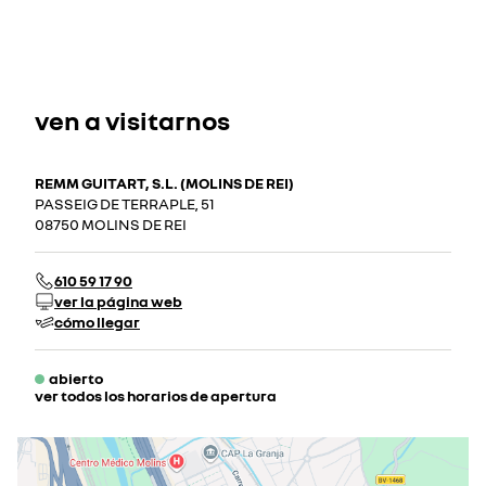
ven a visitarnos
REMM GUITART, S.L. (MOLINS DE REI)
PASSEIG DE TERRAPLE, 51
08750 MOLINS DE REI
610 59 17 90
ver la página web
cómo llegar
abierto
ver todos los horarios de apertura
lunes
08:30 - 14:00
15:00 - 20:30
martes
08:30 - 14:00
15:00 - 20:30
miércoles
08:30 - 14:00
15:00 - 20:30
jueves
08:30 - 14:00
15:00 - 20:30