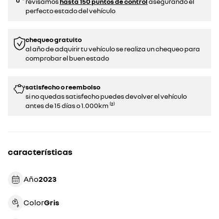
revisamos
hasta 150 puntos de control
asegurando el
perfecto estado del vehículo
chequeo gratuito
al año de adquirir tu vehículo se realiza un chequeo para
comprobar el buen estado​​
satisfecho o reembolso
si no quedas satisfecho puedes devolver el vehículo
antes de 15 días o 1.000km ⁽²⁾
características
Año
2023
Color
gris