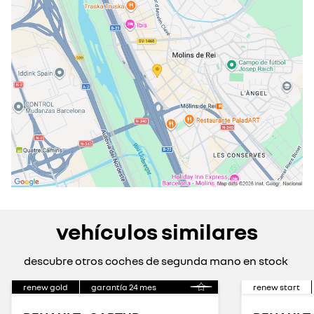
viernes
08:30 - 14:00
15:00 - 20:30
sábado
09:00 - 14:00
17:00 - 20:00
domingo
cerrado actualmente
vehículos similares
descubre otros coches de segunda mano en stock
renew gold
garantía
24
mes
renew start