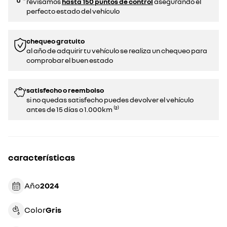
revisamos
hasta 150 puntos de control
asegurando el
perfecto estado del vehículo
chequeo gratuito
al año de adquirir tu vehículo se realiza un chequeo para
comprobar el buen estado​​
satisfecho o reembolso
si no quedas satisfecho puedes devolver el vehículo
antes de 15 días o 1.000km ⁽²⁾
características
Año
2024
Color
gris