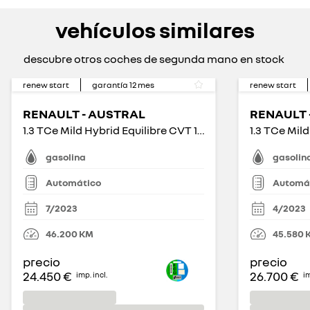
vehículos similares
descubre otros coches de segunda mano en stock
renew start
garantía
12
mes
renew start
RENAULT - AUSTRAL
RENAULT 
1.3 TCe Mild Hybrid Equilibre CVT 103kW
gasolina
gasolin
Automático
Automá
7/2023
4/2023
46.200
KM
45.580
precio
precio
24.450 €
26.700 €
imp. incl.
im