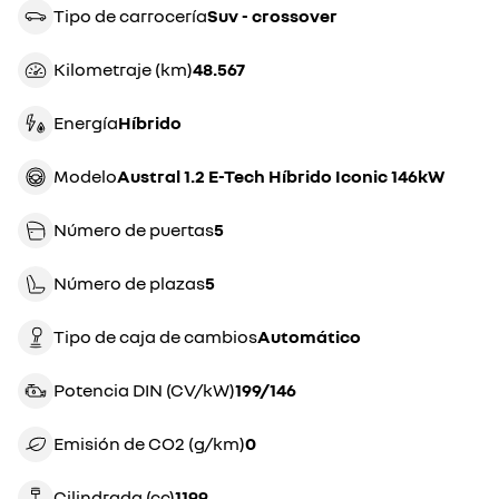
Tipo de carrocería
suv - crossover
Kilometraje (km)
48.567
Energía
híbrido
Modelo
Austral 1.2 E-Tech Híbrido Iconic 146kW
Número de puertas
5
Número de plazas
5
Tipo de caja de cambios
automático
Potencia DIN (CV/kW)
199/146
Emisión de CO2 (g/km)
0
Cilindrada (cc)
1199