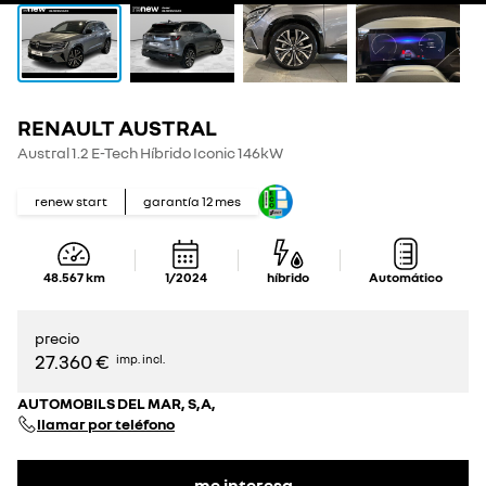
RENAULT AUSTRAL
Austral 1.2 E-Tech Híbrido Iconic 146kW
renew start
garantía
12
mes
48.567
km
1/2024
híbrido
Automático
precio
27.360 €
imp. incl.
AUTOMOBILS DEL MAR, S,A,
llamar por teléfono
me interesa