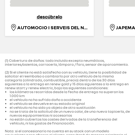
descúbrelo
AUTOMOCIO I SERVEIS DEL NORD-EST. S.L.
(1) Cobertura de daños: todo incluido excepto neumáticos,
interiores/asientos, carrocería, lámpara / faro, sensor de aparcamiento.‌
(2) Si el cliente no está satisfecho con su vehículo, tiene la posibilidad de
solicitar el reembolso o cambiarlo por otro vehículo de la misma
categoría (cilindrada, combustible, precio) dentro de los 30 días
siguientes a la entrega en renew gold y 15 días siguientes a la entrega en
renew start y renew electric, bajo las siguientes condiciones:
los kilómetros recorridos desde la fecha de entrega no superan los
1.000 km
el vehículo no ha sufrido daño o accidente
el vehículo se devuelve en su estado original
el vehículo no ha sido ya objeto de otra sustitución
no se trata de la solicitud de un nuevo color, de una nueva tapicería, de
nuevos equipamientos ni accesorios
no están cubiertos los costes derivados de la transferencia del
vehículo, ni los gastos de financiación.
Nota: si el concesionario no cuenta en su stock con un modelo
equivalente para ofrecer al cliente, consultará de manera prioritaria el