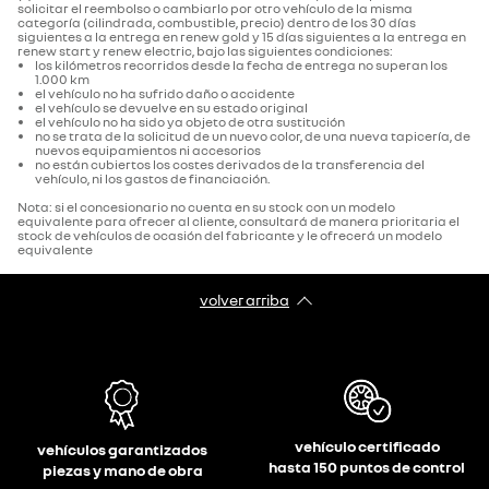
solicitar el reembolso o cambiarlo por otro vehículo de la misma
categoría (cilindrada, combustible, precio) dentro de los 30 días
siguientes a la entrega en renew gold y 15 días siguientes a la entrega en
renew start y renew electric, bajo las siguientes condiciones:
los kilómetros recorridos desde la fecha de entrega no superan los
1.000 km
el vehículo no ha sufrido daño o accidente
el vehículo se devuelve en su estado original
el vehículo no ha sido ya objeto de otra sustitución
no se trata de la solicitud de un nuevo color, de una nueva tapicería, de
nuevos equipamientos ni accesorios
no están cubiertos los costes derivados de la transferencia del
vehículo, ni los gastos de financiación.
Nota: si el concesionario no cuenta en su stock con un modelo
equivalente para ofrecer al cliente, consultará de manera prioritaria el
stock de vehículos de ocasión del fabricante y le ofrecerá un modelo
equivalente
volver arriba
vehículo certificado
vehículos garantizados
hasta 150 puntos de control
piezas y mano de obra