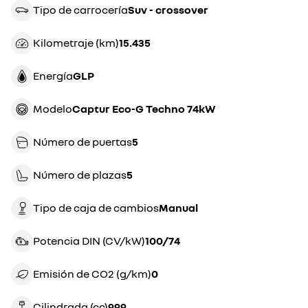
Tipo de carrocería
suv - crossover
Kilometraje (km)
15.435
Energía
GLP
Modelo
Captur Eco-G Techno 74kW
Número de puertas
5
Número de plazas
5
Tipo de caja de cambios
manual
Potencia DIN (CV/kW)
100/74
Emisión de CO2 (g/km)
0
Cilindrada (cc)
999