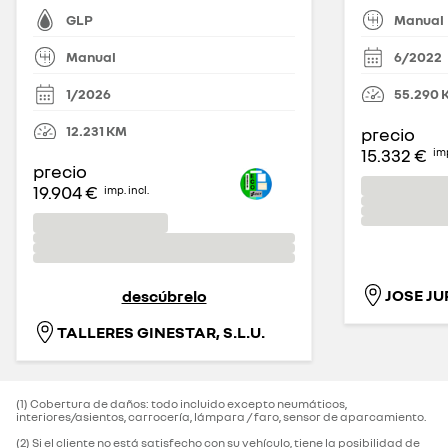
Manual
GLP
6/2022
Manual
55.290
1/2026
12.231
KM
precio
15.332 €
imp
precio
19.904 €
imp. incl.
JOSE JU
descúbrelo
TALLERES GINESTAR, S.L.U.
(1) Cobertura de daños: todo incluido excepto neumáticos,
interiores/asientos, carrocería, lámpara / faro, sensor de aparcamiento.‌
(2) Si el cliente no está satisfecho con su vehículo, tiene la posibilidad de