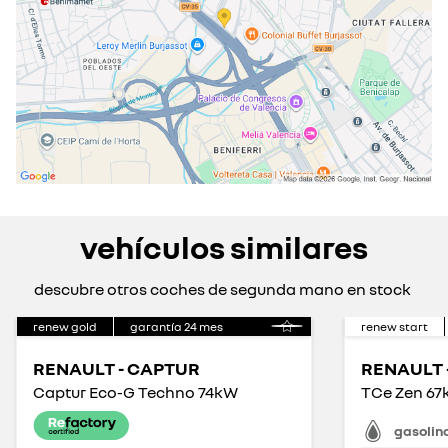
vehículos similares
descubre otros coches de segunda mano en stock
renew gold
garantía
24
mes
renew start
RENAULT - CAPTUR
RENAULT 
Captur Eco-G Techno 74kW
TCe Zen 6
gasolin