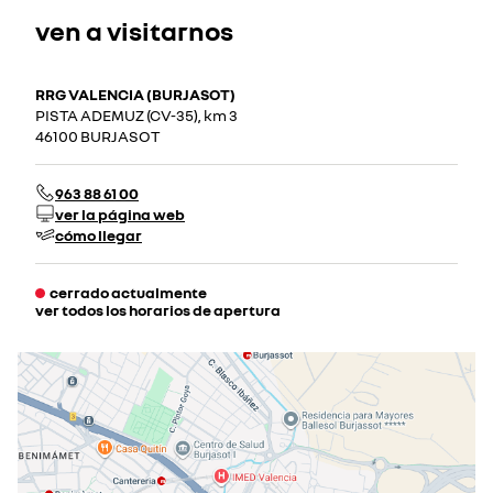
ven a visitarnos
RRG VALENCIA (BURJASOT)
PISTA ADEMUZ (CV-35), km 3
46100 BURJASOT
963 88 61 00
ver la página web
cómo llegar
cerrado actualmente
ver todos los horarios de apertura
lunes
09:30 - 13:30
16:00 - 20:00
martes
09:30 - 13:30
16:00 - 20:00
miércoles
09:30 - 13:30
16:00 - 20:00
jueves
09:30 - 13:30
16:00 - 20:00
viernes
09:30 - 13:30
16:00 - 20:00
sábado
09:30 - 13:30
cerrado actualmente
cerrado el 8 ago 2026
domingo
cerrado actualmente