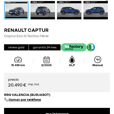
RENAULT CAPTUR
Captur Eco-G Techno 74kW
renew gold
garantía
24
mes
15.435
km
3/2025
GLP
Manual
precio
20.490 €
imp. incl.
RRG VALENCIA (BURJASOT)
llamar por teléfono
me interesa