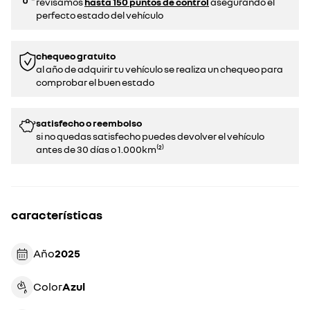
revisamos
hasta 150 puntos de control
asegurando el
perfecto estado del vehículo
chequeo gratuito
al año de adquirir tu vehículo se realiza un chequeo para
comprobar el buen estado​​
satisfecho o reembolso
si no quedas satisfecho puedes devolver el vehículo
antes de 30 días o 1.000km⁽²⁾
características
Año
2025
Color
azul