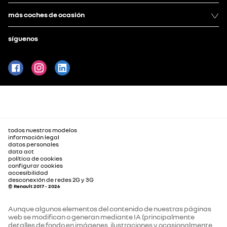
más coches de ocasión
síguenos
todos nuestros modelos
información legal
datos personales
data act
política de cookies
configurar cookies
accesibilidad
desconexión de redes 2G y 3G
© Renault 2017 - 2026
Aunque algunos elementos del contenido de nuestras páginas
web se modifican o generan mediante IA (principalmente
detalles de fondo en imágenes, ilustraciones y ocasionalmente