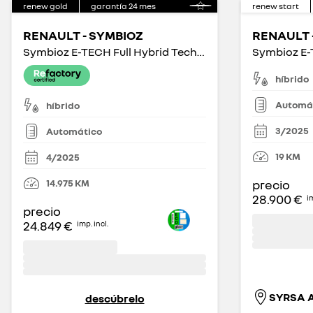
renew gold
garantía
24
mes
renew start
RENAULT - SYMBIOZ
RENAULT 
Symbioz E-TECH Full Hybrid Techno 105kW
híbrido
Automá
híbrido
3/2025
Automático
19
KM
4/2025
14.975
KM
precio
28.900 €
im
precio
24.849 €
imp. incl.
SYRSA 
descúbrelo