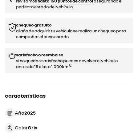
revisamos
hasta 150 puntos de control
asegurando el
perfecto estado del vehículo
chequeo gratuito
al año de adquirir tu vehículo se realiza un chequeo para
comprobar el buen estado​​
satisfecho o reembolso
si no quedas satisfecho puedes devolver el vehículo
antes de 15 días o 1.000km ⁽²⁾
características
Año
2025
Color
gris