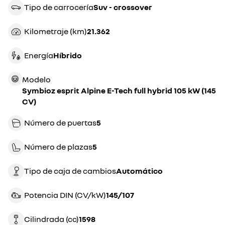
Tipo de carrocería
suv - crossover
Kilometraje (km)
21.362
Energía
híbrido
Modelo
Symbioz esprit Alpine E-Tech full hybrid 105 kW (145
CV)
Número de puertas
5
Número de plazas
5
Tipo de caja de cambios
automático
Potencia DIN (CV/kW)
145/107
Cilindrada (cc)
1598