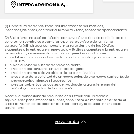
INTERCARGIRONA.S,L
(1) Cobertura de daños: todo incluido excepto neumáticos,
interiores/asientos, carrocería, lámpara / faro, sensor de aparcamiento.‌
(2) Si el cliente no está satisfecho con su vehículo, tiene la posibilidad de
solicitar el reembolso o cambiarlo por otro vehículo de la misma
categoría (cilindrada, combustible, precio) dentro de los 30 días
siguientes a la entrega en renew gold y 15 días siguientes a la entrega en
renew start y renew electric, bajo las siguientes condiciones:
los kilómetros recorridos desde la fecha de entrega no superan los
1.000 km
el vehículo no ha sufrido daño o accidente
el vehículo se devuelve en su estado original
el vehículo no ha sido ya objeto de otra sustitución
no se trata de la solicitud de un nuevo color, de una nueva tapicería, de
nuevos equipamientos ni accesorios
no están cubiertos los costes derivados de la transferencia del
vehículo, ni los gastos de financiación.
Nota: si el concesionario no cuenta en su stock con un modelo
equivalente para ofrecer al cliente, consultará de manera prioritaria el
stock de vehículos de ocasión del fabricante y le ofrecerá un modelo
equivalente
volver arriba