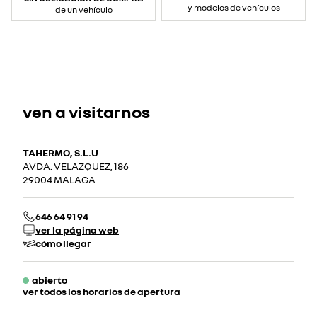
y modelos de vehículos
de un vehículo
ven a visitarnos
TAHERMO, S.L.U
AVDA. VELAZQUEZ, 186
29004 MALAGA
646 64 91 94
ver la página web
cómo llegar
abierto
ver todos los horarios de apertura
lunes
07:30 - 20:00
martes
07:30 - 20:00