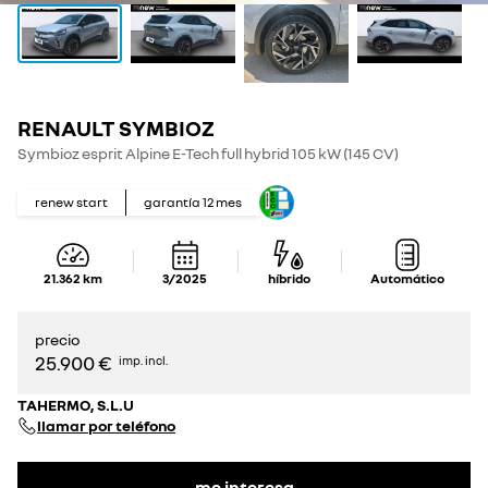
RENAULT SYMBIOZ
Symbioz esprit Alpine E-Tech full hybrid 105 kW (145 CV)
renew start
garantía
12
mes
21.362
km
3/2025
híbrido
Automático
precio
25.900 €
imp. incl.
TAHERMO, S.L.U
llamar por teléfono
me interesa